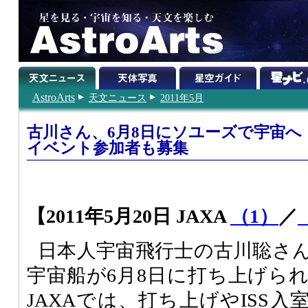
AstroArts
天文ニュース
2011年5月
古川さん、6月8日にソユーズで宇宙
イベント参加者も募集
【2011年5月20日 JAXA
（1）
／
日本人宇宙飛行士の古川聡さ
宇宙船が6月8日に打ち上げら
JAXAでは、打ち上げやISS