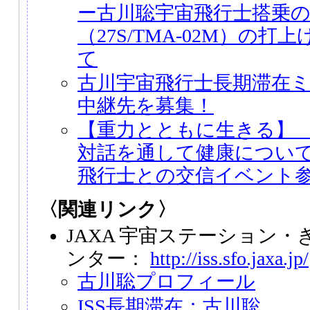
ー古川聡宇宙飛行士搭乗
（27S/TMA-02M）の
て
古川宇宙飛行士長期滞在
中継先を募集！
【重力とともに生きる】
対話を通して健康につい
飛行士との交信イベント
〈関連リンク〉
JAXA 宇宙ステーション
ンター：
http://iss.sfo.jaxa.jp/
古川聡プロフィール
ISS長期滞在：古川聡