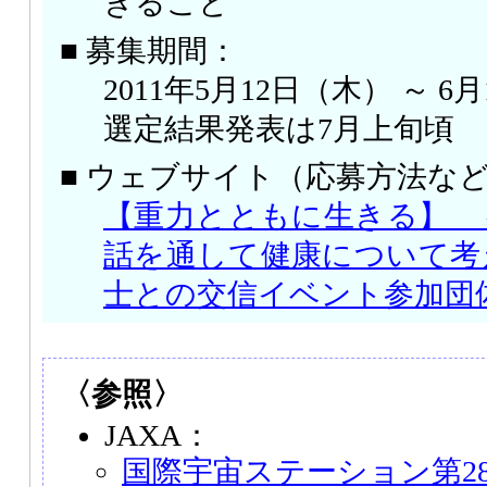
きること
■ 募集期間：
2011年5月12日（木） ～ 6
選定結果発表は7月上旬頃
■ ウェブサイト（応募方法な
【重力とともに生きる】 
話を通して健康について考
士との交信イベント参加団
〈参照〉
JAXA：
国際宇宙ステーション第28