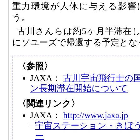
重力環境が人体に与える影響
う。
古川さんらは約5ヶ月半滞在し
にソユーズで帰還する予定とな
〈参照〉
JAXA：
古川宇宙飛行士の
ン長期滞在開始について
〈関連リンク〉
JAXA：
http://www.jaxa.jp
宇宙ステーション・きぼ
ー