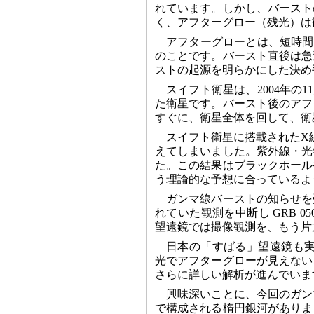
れています。しかし、バースト
く、アフターグロー（残光）は
アフターグローとは、短時間
のことです。バースト直後は急
ストの起源を明らかにした決め
スイフト衛星は、2004年の
た衛星です。バースト後のアフ
すぐに、衛星全体を回して、衛
スイフト衛星に搭載されたX
えてしまいました。紫外線・光
た。この結果はブラックホール
う理論的な予想に合っているよ
ガンマ線バーストの知らせを
れていた観測を中断し GRB 
望遠鏡では撮像観測を、もう片
日本の「すばる」望遠鏡も実行
光でアフターグローが見えない
さらに詳しい解析が進んでいま
興味深いことに、今回のガン
で構成される楕円銀河がありま