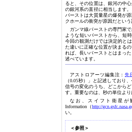
ると、その位置は、銀河の中心
の銀河系の直径に相当します。
バーストは大質量星の爆発が原
クホールの衝突が原因だという
ガンマ線バーストの専門家で
ような短いバーストから、短時
今回の観測だけでは決定的とは
た違いに正確な位置が決まるの
れば、長いバーストとはまった
述べています。
アストロアーツ編集注：
先
（0.05秒）」と記述しており
信号の変化のうち、どこからど
す。重要なのは、秒の単位より
なお、スイフト衛星が観測し
Information（
http://gcn.gsfc.nasa.
い。
＜参照＞