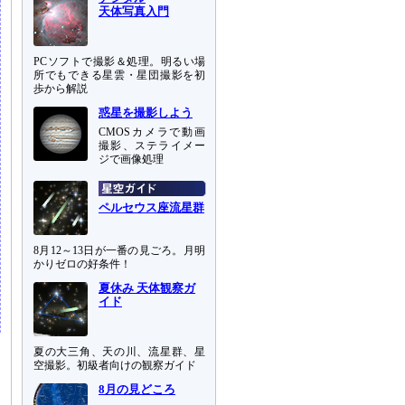
天体写真入門
PCソフトで撮影＆処理。明るい場
所でもできる星雲・星団撮影を初
歩から解説
惑星を撮影しよう
CMOSカメラで動画
撮影、ステライメー
ジで画像処理
ペルセウス座流星群
8月12～13日が一番の見ごろ。月明
かりゼロの好条件！
夏休み 天体観察ガ
イド
夏の大三角、天の川、流星群、星
空撮影。初級者向けの観察ガイド
8月の見どころ