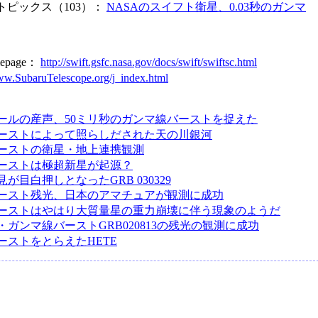
トピックス（103）：
NASAのスイフト衛星、0.03秒のガンマ
omepage：
http://swift.gsfc.nasa.gov/docs/swift/swiftsc.html
www.SubaruTelescope.org/j_index.html
ールの産声、50ミリ秒のガンマ線バーストを捉えた
ーストによって照らしだされた天の川銀河
ーストの衛星・地上連携観測
ーストは極超新星が起源？
が目白押しとなったGRB 030329
ースト残光、日本のアマチュアが観測に成功
ーストはやはり大質量星の重力崩壊に伴う現象のようだ
ガンマ線バーストGRB020813の残光の観測に成功
ーストをとらえたHETE