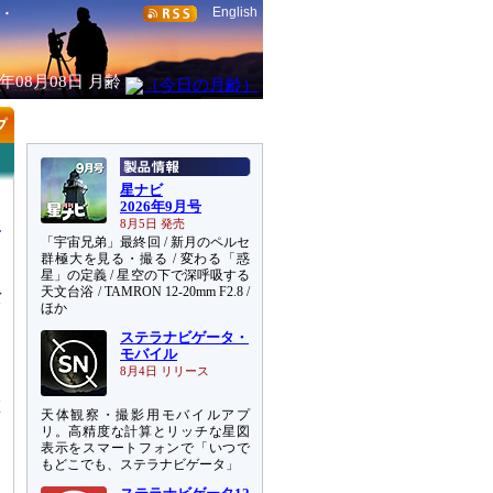
English
6年08月08日
月齢
星ナビ
2026年9月号
8月5日 発売
「宇宙兄弟」最終回 / 新月のペルセ
群極大を見る・撮る / 変わる「惑
星」の定義 / 星空の下で深呼吸する
天文台浴 / TAMRON 12-20mm F2.8 /
バ
ほか
B
ステラナビゲータ・
こ
モバイル
8月4日 リリース
二
天体観察・撮影用モバイルアプ
質
リ。高精度な計算とリッチな星図
ま
表示をスマートフォンで「いつで
ト
もどこでも、ステラナビゲータ」
ら