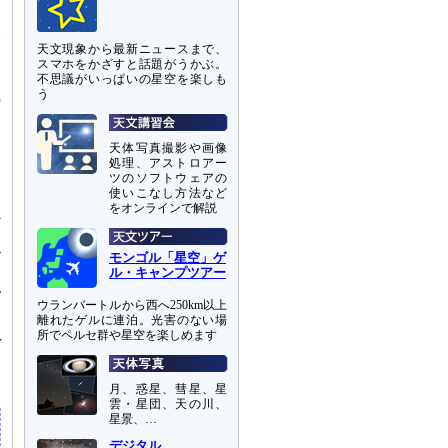
ち
線
天文現象から最新ニュースまで、
ッ
スマホをかざすと話題がうかぶ。
不思議がいっぱいの星空を楽しも
う
の
。
け
天体写真撮影や画像
す
処理、アストロアー
と
ツのソフトウェアの
使いこなし方法など
をオンラインで解説
秒
モンゴル「星空」ゲ
た
ル・キャンプツアー
で
ウランバートルから西へ250km以上
離れたゲルに連泊。光害のない場
所でペルセ群や星空を楽しめます
r
さ
月、惑星、彗星、星
雲・星団、天の川、
星景、…
デジタル