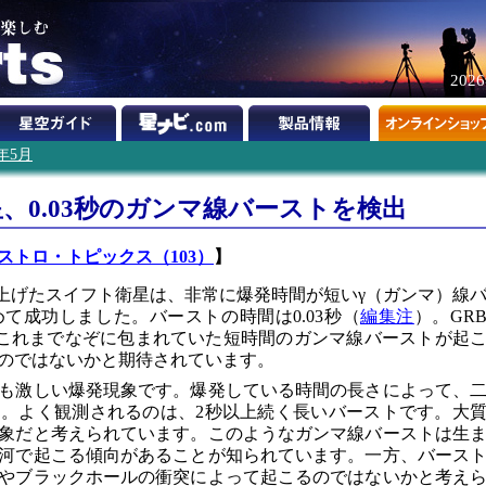
202
5年5月
星、0.03秒のガンマ線バーストを検出
ストロ・トピックス（103）
】
ち上げたスイフト衛星は、非常に爆発時間が短いγ（ガンマ）線
て成功しました。バーストの時間は0.03秒（
編集注
）。GR
た。これまでなぞに包まれていた短時間のガンマ線バーストが起
のではないかと期待されています。
も激しい爆発現象です。爆発している時間の長さによって、
。よく観測されるのは、2秒以上続く長いバーストです。大
象だと考えられています。このようなガンマ線バーストは生
河で起こる傾向があることが知られています。一方、バース
やブラックホールの衝突によって起こるのではないかと考え