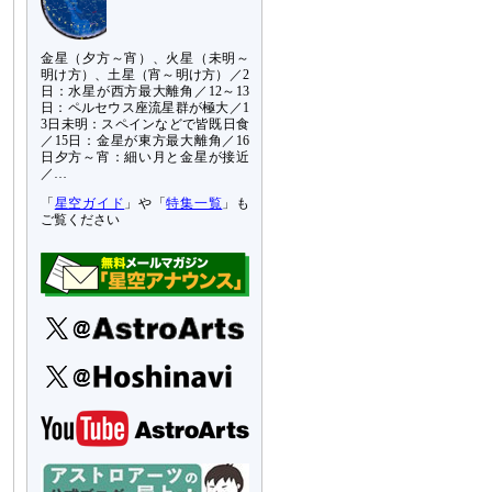
金星（夕方～宵）、火星（未明～
明け方）、土星（宵～明け方）／2
日：水星が西方最大離角／12～13
日：ペルセウス座流星群が極大／1
3日未明：スペインなどで皆既日食
／15日：金星が東方最大離角／16
日夕方～宵：細い月と金星が接近
／…
「
星空ガイド
」や「
特集一覧
」も
ご覧ください