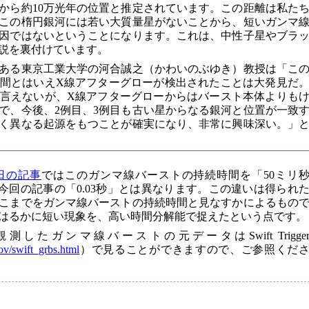
から約10万光年の位置と推定されています。この距離は私た
この楕円銀河には若い大質量星がないことから、短いガンマ
因ではないということになります。これは、中性子星やブラ
説を裏付けています。
ある東京工業大学の河合誠之（かわいのぶゆき）教授は「こ
間とはいえX線アフターグローが検出されたことは大発見だ
言えないが、X線アフターグローからはバースト本体よりも
で、今後、2例目、3例目も古い星からなる銀河と位置が一致
く異なる起源をもつことが確実になり、非常に興味深い。」
日の記事
ではこのガンマ線バーストの持続時間を「50ミリ
、今回の記事の「0.03秒」とは異なります。この違いは得られ
こまでをガンマ線バーストの持続時間と見なすかによるもの
はるかに短い現象を、高い時間分解能で捉えたという点です。
たガンマ線バーストの元データはSwift Trigge
gov/swift_grbs.html
）で見ることができますので、ご参照くだ