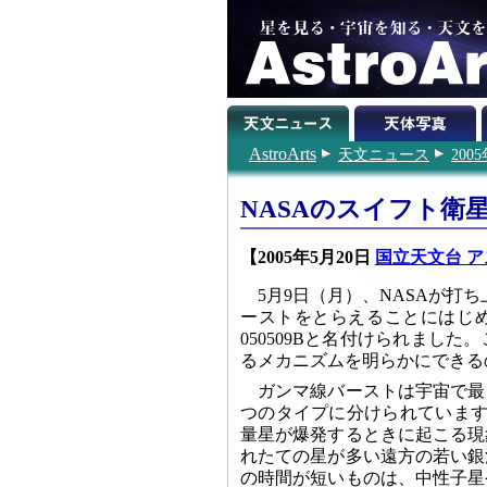
AstroArts
天文ニュース
200
NASAのスイフト衛
【2005年5月20日
国立天文台 ア
5月9日（月）、NASAが打
ーストをとらえることにはじめ
050509Bと名付けられまし
るメカニズムを明らかにできる
ガンマ線バーストは宇宙で最
つのタイプに分けられています
量星が爆発するときに起こる現
れたての星が多い遠方の若い銀
の時間が短いものは、中性子星