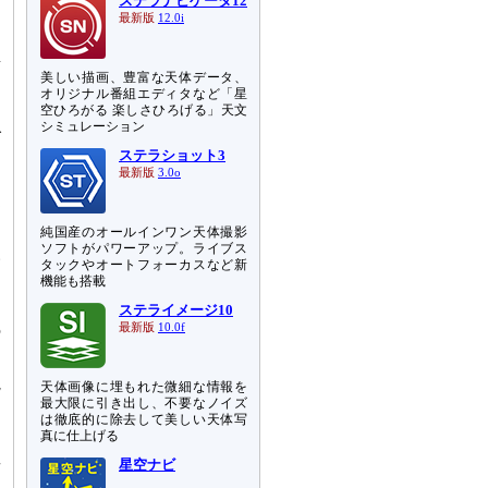
ステラナビゲータ12
な
最新版
12.0i
射
美しい描画、豊富な天体データ、
ー
オリジナル番組エディタなど「星
空ひろがる 楽しさひろげる」天文
シミュレーション
げ
ステラショット3
ら
最新版
3.0o
消
純国産のオールインワン天体撮影
し
ソフトがパワーアップ。ライブス
い
タックやオートフォーカスなど新
機能も搭載
さ
ステライメージ10
の
最新版
10.0f
視
天体画像に埋もれた微細な情報を
、
最大限に引き出し、不要なノイズ
は徹底的に除去して美しい天体写
真に仕上げる
星
星空ナビ
す