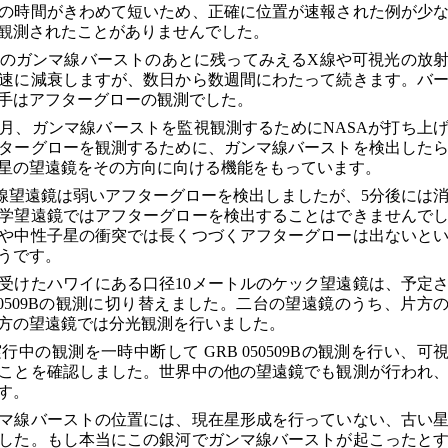
の時間がきわめて短いため、正確に位置が速報された例が少
観測されたことがありませんでした。
のガンマ線バーストのあとに残ってみえるX線や可視光の放
速に減衰しますが、数日から数週間にわたって続きます。バ
手はアフターグローの観測でした。
11月、ガンマ線バーストを監視観測するためにNASAが打ち上
ターグローを観測するために、ガンマ線バーストを検出した
星の望遠鏡をその方向に向ける機能をもっています。
線望遠鏡は弱いアフターグローを検出しましたが、5分後には
学望遠鏡ではアフターグローを検出することはできませんで
や中性子星の衝突では長くつづくアフターグローは出ないと
うです。
受けたハワイにある口径10メートルのケック望遠鏡は、予定
050509Bの観測に切り替えました。二台の望遠鏡のうち、片方
方の望遠鏡では分光観測を行いました。
中の観測を一時中断して GRB 050509Bの観測を行い、可
ことを確認しました。世界中の他の望遠鏡でも観測が行われ
す。
マ線バーストの位置には、現在星形成を行っていない、古い
した。もし本当にこの銀河でガンマ線バーストが起こったと