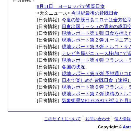
8月11日 ヨーロッパで皆既日食
<天文ニュース>
今世紀最後の皆既日食
[日食情報］
今度の皆既日食コロナは全方位
[日食情報］
日食出国ラッシュの週末の成田
[日食情報］
現地レポート第１弾 日食を控え
[日食情報］
現地レポート第２弾 ルーマニア
[日食情報］
現地レポート第３弾 トルコ・サ
[日食情報］
テレビ各局がニュース枠内にて
[日食情報］
現地レポート第４弾 フランス・
[日食情報］
各国の状況
[日食情報］
現地レポート第５弾 予想通りコ
[日食情報］
日本で楽しめた皆既日食（速報
[日食情報］
現地レポート第６弾 フランス・
[日食情報］
現地レポート第７弾 快晴のトル
[日食情報］
気象衛星METEOSATが捉えた月
このサイトについて
お問い合わせ
個人情報
Copyright ©
Astr