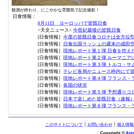
観測が終わり、にこやかな雰囲気で記念撮影！
日食情報：
8月11日 ヨーロッパで皆既日食
<天文ニュース>
今世紀最後の皆既日食
[日食情報］
今度の皆既日食コロナは全方位
[日食情報］
日食出国ラッシュの週末の成田
[日食情報］
現地レポート第１弾 日食を控え
[日食情報］
現地レポート第２弾 ルーマニア
[日食情報］
現地レポート第３弾 トルコ・サ
[日食情報］
テレビ各局がニュース枠内にて
[日食情報］
現地レポート第４弾 フランス・
[日食情報］
各国の状況
[日食情報］
現地レポート第５弾 予想通りコ
[日食情報］
日本で楽しめた皆既日食（速報
[日食情報］
現地レポート第６弾 フランス・
このサイトについて
お問い合わせ
個人情報
Copyright ©
Astr