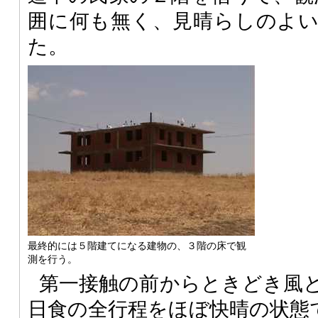
囲に何も無く、見晴らしのよ
た。
最終的には５階建てになる建物の、３階の床で観
測を行う。
第一接触の前からときどき風
日食の全行程をほぼ快晴の状態