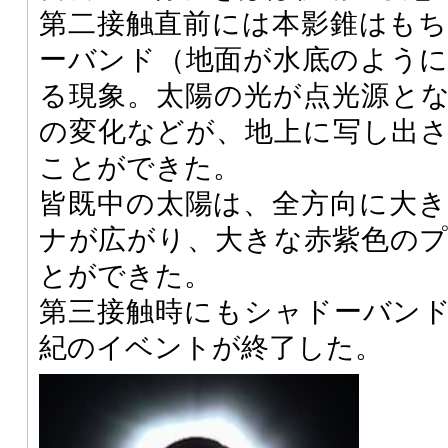
第二接触直前には本影錐はも
ーバンド（地面が水底のよう
る現象。太陽の光が点光源と
の変化などが、地上に写し出
ことができた。
皆既中の太陽は、全方向に大
ナが広がり、大きな赤紫色の
とができた。
第三接触時にもシャドーバン
紀のイベントが終了した。