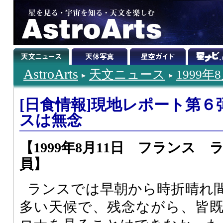
AstroArts
天文ニュース
1999年
[日食情報]現地レポート第
スは無念
【1999年8月11日 フランス
員】
ランスでは早朝から時折晴れ
多い天候で、残念ながら、皆