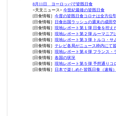
8月11日 ヨーロッパで皆既日食
<天文ニュース>
今世紀最後の皆既日食
[日食情報］
今度の皆既日食コロナは全方位
[日食情報］
日食出国ラッシュの週末の成田
[日食情報］
現地レポート第１弾 日食を控え
[日食情報］
現地レポート第２弾 ルーマニア
[日食情報］
現地レポート第３弾 トルコ・サ
[日食情報］
テレビ各局がニュース枠内にて
[日食情報］
現地レポート第４弾 フランス・
[日食情報］
各国の状況
[日食情報］
現地レポート第５弾 予想通りコ
[日食情報］
日本で楽しめた皆既日食（速報