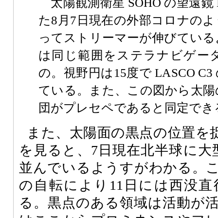
太陽観測衛星 SOHO の望遠鏡 L
た8月7日現在の外部コロナの
ってストリーマーが伸びている
は同じ範囲をステラナビゲー
の。視野円は15度で LASCO 
ている。また、この図から太陽
団がプレセペであると同定でき
また、太陽面の黒点の位置を
を見ると、7日現在北半球に大
並んでいるようすがわかる。
の自転により11日には西没
る。黒点のある領域は活動が