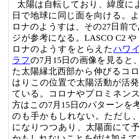
太陽は自転しており、緯度によ
日で地球に同じ面を向ける。
ロナのようすは、その27日前で
ジが参考になる。LASCO C2 
ロナのようすをとらえた
ハワ
ラフ
の7月15日の画像を見ると
た太陽縁北西部から伸びるコ
はりこの位置で太陽活動が活
ている。コロナやプロミネン
方はこの7月15日のパターンを
のも手かもしれない。ただし
になりつつあり、太陽面にて
かもしれないことを付け加えて