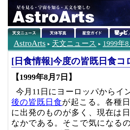
AstroArts
天文ニュース
1999年
[日食情報]今度の皆既日食
【1999年8月7日】
今月11日にヨーロッパからイ
後の皆既日食
が起こる。各種
に出発のものが多く、現在は
なかである。そこで気になる