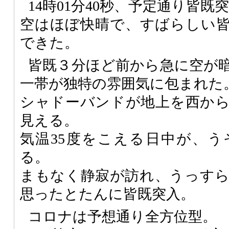
14時01分40秒、予定通り皆既
空はほぼ快晴で、すばらしい
できた。
皆既３分ほど前から急に空が
一帯が独特の雰囲気に包まれた
シャドーバンドが地上を西か
見える。
気温35度をこえる日中が、
る。
まもなく静寂が訪れ、うっす
思ったとたんに皆既突入。
コロナは予想通り全方位型。