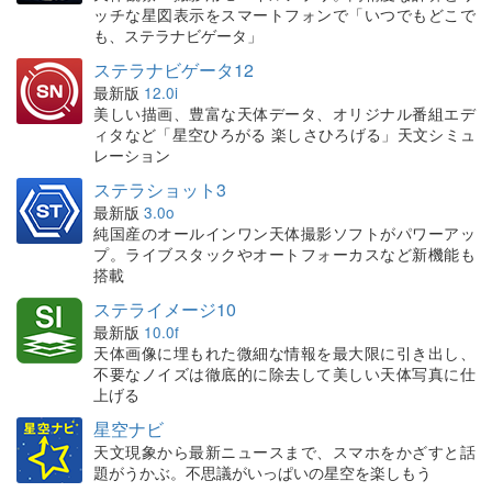
ッチな星図表示をスマートフォンで「いつでもどこで
も、ステラナビゲータ」
ステラナビゲータ12
最新版
12.0i
美しい描画、豊富な天体データ、オリジナル番組エデ
ィタなど「星空ひろがる 楽しさひろげる」天文シミュ
レーション
ステラショット3
最新版
3.0o
純国産のオールインワン天体撮影ソフトがパワーアッ
プ。ライブスタックやオートフォーカスなど新機能も
搭載
ステライメージ10
最新版
10.0f
天体画像に埋もれた微細な情報を最大限に引き出し、
不要なノイズは徹底的に除去して美しい天体写真に仕
上げる
星空ナビ
天文現象から最新ニュースまで、スマホをかざすと話
題がうかぶ。不思議がいっぱいの星空を楽しもう