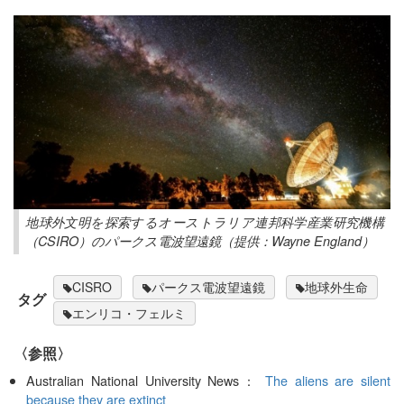
地球外文明を探索するオーストラリア連邦科学産業研究機構
（CSIRO）のパークス電波望遠鏡（提供：Wayne England）
CISRO
パークス電波望遠鏡
地球外生命
タグ
エンリコ・フェルミ
〈参照〉
Australian National University News：
The aliens are silent
because they are extinct