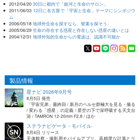
2012/04/20
30日に都内で「銀河と生命のサロン」
2011/06/03
12日に名古屋で「宇宙と生命」テーマにシンポジウ
ム
2006/05/18
地球外生命を探すなら、窒素を探そう
2005/06/29
生命の存在する惑星と存在しない惑星の違いとは
2004/12/31
地球外知的生命からの電波は、認識不可能か
製品情報
星ナビ 2026年9月号
8月5日 発売
「宇宙兄弟」最終回 / 新月のペルセ群極大を見る・撮る
/ 変わる「惑星」の定義 / 星空の下で深呼吸する天文台
浴 / TAMRON 12-20mm F2.8 / ほか
ステラナビゲータ・モバイル
8月4日 リリース
天体観察・撮影用モバイルアプリ。高精度な計算とリ