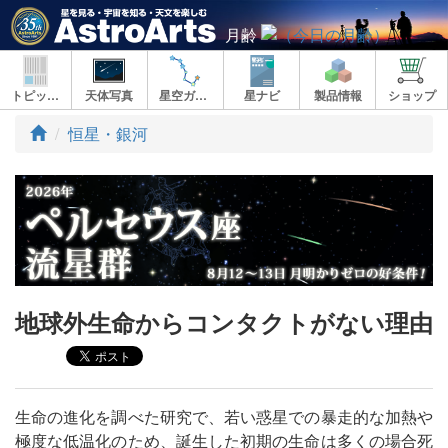
月齢
トピックス
天体写真
星空ガイド
星ナビ
製品情報
ショップ
ト
恒星・銀河
ッ
プ
地球外生命からコンタクトがない理由
生命の進化を調べた研究で、若い惑星での暴走的な加熱や
極度な低温化のため、誕生した初期の生命は多くの場合死