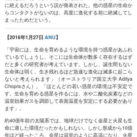
に絶えるだろうという説が発表された。他の惑星の生命か
らコンタクトがないのは、高度に進化する前に絶滅してし
まったためだという。
【2016年1月27日
ANU
】
「宇宙には、生命を育めるような環境を持つ惑星があふれ
ているでしょうし、そこには生命体が数多く存在するはず
だと多くの研究者が考えています。しかし、誕生間もない
生命体は弱く、生き残れるほど急速な進化は滅多に起こら
ないと考えられます」（オーストラリア国立大学 Aditya
Chopraさん）。「ほとんどの若い惑星の環境は不安定で
す。生命を育める惑星を作るには、水や二酸化炭素などの
温室効果ガスを調節して表面温度を安定にする必要があり
ます」。
約40億年前の太陽系では、地球だけでなく金星と火星も生
命に適した環境だったかもしれない。しかし形成から10億
年ほど経ったころ、金星は温室のように高温になり、火星