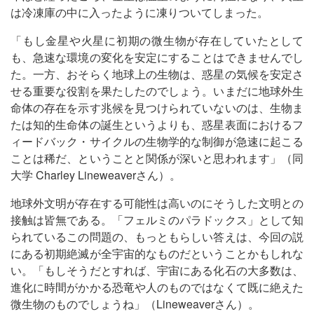
は冷凍庫の中に入ったように凍りついてしまった。
「もし金星や火星に初期の微生物が存在していたとして
も、急速な環境の変化を安定にすることはできませんでし
た。一方、おそらく地球上の生物は、惑星の気候を安定さ
せる重要な役割を果たしたのでしょう。いまだに地球外生
命体の存在を示す兆候を見つけられていないのは、生物ま
たは知的生命体の誕生というよりも、惑星表面におけるフ
ィードバック・サイクルの生物学的な制御が急速に起こる
ことは稀だ、ということと関係が深いと思われます」（同
大学 Charley Lineweaverさん）。
地球外文明が存在する可能性は高いのにそうした文明との
接触は皆無である。「フェルミのパラドックス」として知
られているこの問題の、もっともらしい答えは、今回の説
にある初期絶滅が全宇宙的なものだということかもしれな
い。「もしそうだとすれば、宇宙にある化石の大多数は、
進化に時間がかかる恐竜や人のものではなくて既に絶えた
微生物のものでしょうね」（Lineweaverさん）。