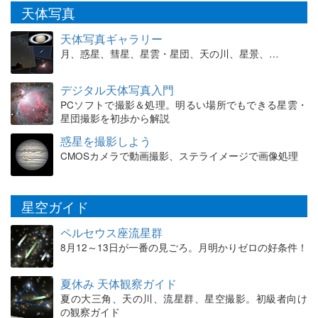
天体写真
天体写真ギャラリー
月、惑星、彗星、星雲・星団、天の川、星景、…
デジタル天体写真入門
PCソフトで撮影＆処理。明るい場所でもできる星雲・
星団撮影を初歩から解説
惑星を撮影しよう
CMOSカメラで動画撮影、ステライメージで画像処理
星空ガイド
ペルセウス座流星群
8月12～13日が一番の見ごろ。月明かりゼロの好条件！
夏休み 天体観察ガイド
夏の大三角、天の川、流星群、星空撮影。初級者向け
の観察ガイド