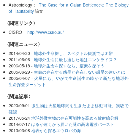
Astrobiology：
The Case for a Gaian Bottleneck: The Biology
of Habitability
論文
〈関連リンク〉
CISRO：
http://www.csiro.au/
〈関連ニュース〉
2014/04/30 -
地球外生命探し、スペクトル観測では困難
2011/06/06 -
地球外生命に最も適した地はエンケラドス？
2006/05/18 -
地球外生命を探すなら、窒素を探そう
2005/06/29 -
生命の存在する惑星と存在しない惑星の違いとは
2005/04/07 -
火星にも、やがて生命誕生の時か？新たな地球外
生命探査ターゲット
関連記事
2020/09/01
微生物は火星地球間を生きたまま移動可能、実験で
確認
2017/05/24
地球外微生物の存在可能性を高める放射線分解
2014/07/17
はるか遠くから届いた謎の高速電波バースト
2013/03/08
地表から探るエウロパの海