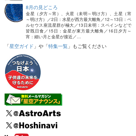
8月の見どころ
金星（夕方～宵）、火星（未明～明け方）、土星（宵
～明け方）／2日：水星が西方最大離角／12～13日：ペ
ルセウス座流星群が極大／13日未明：スペインなどで
皆既日食／15日：金星が東方最大離角／16日夕方～
宵：細い月と金星が接近／…
「
星空ガイド
」や「
特集一覧
」もご覧ください