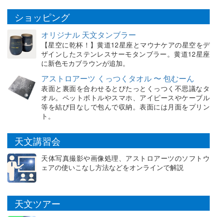
ショッピング
オリジナル 天文タンブラー
【星空に乾杯！】黄道12星座とマウナケアの星空をデ
ザインしたステンレスサーモタンブラー。黄道12星座
に新色モカブラウンが追加。
アストロアーツ くっつくタオル 〜 包むーん
表面と裏面を合わせるとぴたっとくっつく不思議なタ
オル。ペットボトルやスマホ、アイピースやケーブル
等を結び目なしで包んで収納。表面には月面をプリン
ト。
天文講習会
天体写真撮影や画像処理、アストロアーツのソフトウ
ェアの使いこなし方法などをオンラインで解説
天文ツアー