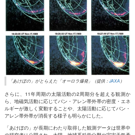
「あけぼの」がとらえた「オーロラ爆発」（提供：
JAXA
）
さらに、11年周期の太陽活動の2周期分を超える観測か
ら、地磁気活動に応じてバン・アレン帯外帯の密度・エネ
ルギーが激しく変動することや、太陽活動に応じてバン・
アレン帯外帯が消長する様子も明らかにした。
「あけぼの」が長期にわたり取得した観測データは世界中
の研究者に公開され、太陽－地球系科学分野や宇宙天気予