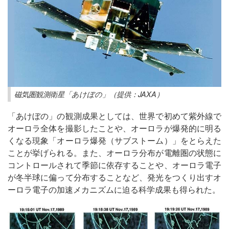
磁気圏観測衛星「あけぼの」（提供：JAXA）
「あけぼの」の観測成果としては、世界で初めて紫外線で
オーロラ全体を撮影したことや、オーロラが爆発的に明る
くなる現象「オーロラ爆発（サブストーム）」をとらえた
ことが挙げられる。また、オーロラ分布が電離圏の状態に
コントロールされて季節に依存することや、オーロラ電子
が冬半球に偏って分布することなど、発光をつくり出すオ
ーロラ電子の加速メカニズムに迫る科学成果も得られた。