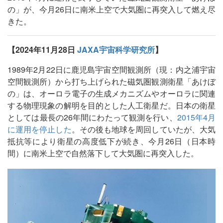
の」が、今月26日に南米上空で大気圏に再突入して燃え尽
きた。
【2024年11月28日
JAXA宇宙科学研究所
】
1989年2月22日に鹿児島宇宙空間観測所（現：内之浦宇宙
空間観測所）から打ち上げられた磁気圏観測衛星「あけぼ
の」は、オーロラ電子の生成メカニズムやオーロラに関連
する物理現象の解明を目的とした人工衛星だ。日本の衛星
としては最長の26年間にわたって観測を行い、
2015年4月
に運用を停止した
。その後も地球を周回していたが、大気
抵抗等により衛星の高度低下が続き、今月26日（日本時
間）に南米上空で自然落下して大気圏に再突入した。