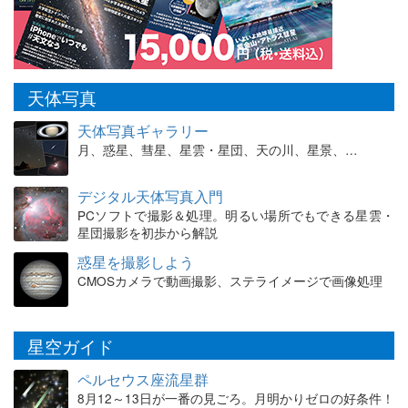
天体写真
天体写真ギャラリー
月、惑星、彗星、星雲・星団、天の川、星景、…
デジタル天体写真入門
PCソフトで撮影＆処理。明るい場所でもできる星雲・
星団撮影を初歩から解説
惑星を撮影しよう
CMOSカメラで動画撮影、ステライメージで画像処理
星空ガイド
ペルセウス座流星群
8月12～13日が一番の見ごろ。月明かりゼロの好条件！