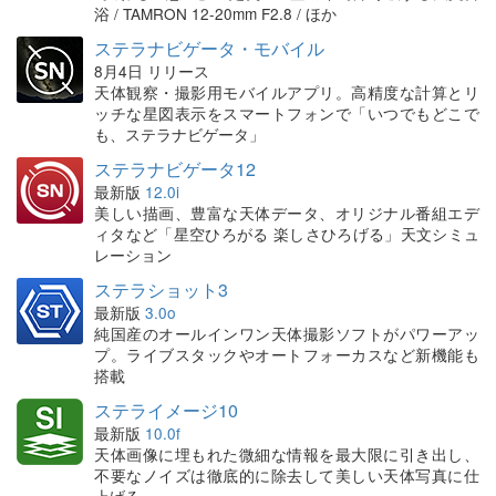
浴 / TAMRON 12-20mm F2.8 / ほか
ステラナビゲータ・モバイル
8月4日 リリース
天体観察・撮影用モバイルアプリ。高精度な計算とリ
ッチな星図表示をスマートフォンで「いつでもどこで
も、ステラナビゲータ」
ステラナビゲータ12
最新版
12.0i
美しい描画、豊富な天体データ、オリジナル番組エデ
ィタなど「星空ひろがる 楽しさひろげる」天文シミュ
レーション
ステラショット3
最新版
3.0o
純国産のオールインワン天体撮影ソフトがパワーアッ
プ。ライブスタックやオートフォーカスなど新機能も
搭載
ステライメージ10
最新版
10.0f
天体画像に埋もれた微細な情報を最大限に引き出し、
不要なノイズは徹底的に除去して美しい天体写真に仕
上げる