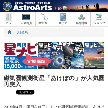
月齢
トピックス
天体写真
星空ガイド
星ナビ
製品情報
ショップ
ト
太陽系
ッ
プ
磁気圏観測衛星「あけぼの」が大気圏
再突入
2015年4月に運用を終了していた磁気圏観測衛星「あけぼ