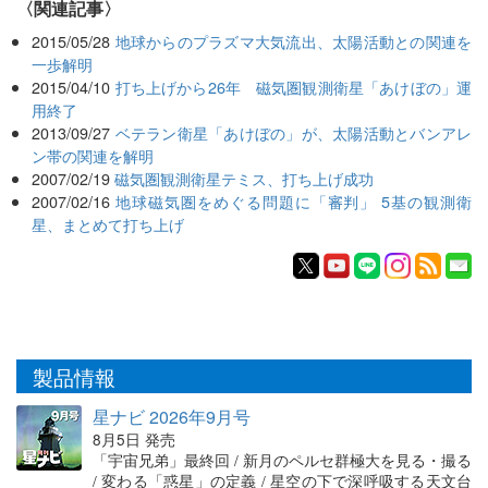
関連記事
2015/05/28
地球からのプラズマ大気流出、太陽活動との関連を
一歩解明
2015/04/10
打ち上げから26年 磁気圏観測衛星「あけぼの」運
用終了
2013/09/27
ベテラン衛星「あけぼの」が、太陽活動とバンアレ
ン帯の関連を解明
2007/02/19
磁気圏観測衛星テミス、打ち上げ成功
2007/02/16
地球磁気圏をめぐる問題に「審判」 5基の観測衛
星、まとめて打ち上げ
製品情報
星ナビ 2026年9月号
8月5日 発売
「宇宙兄弟」最終回 / 新月のペルセ群極大を見る・撮る
/ 変わる「惑星」の定義 / 星空の下で深呼吸する天文台