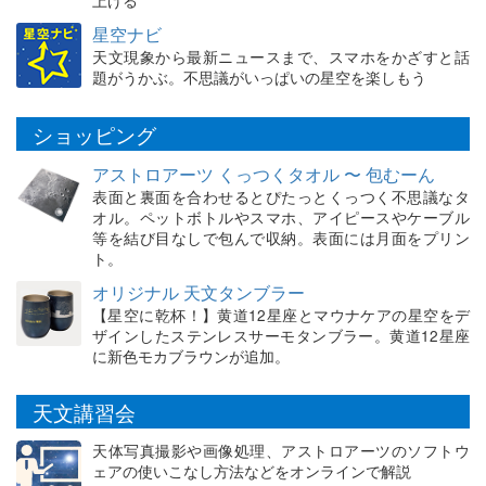
星空ナビ
天文現象から最新ニュースまで、スマホをかざすと話
題がうかぶ。不思議がいっぱいの星空を楽しもう
ショッピング
アストロアーツ くっつくタオル 〜 包むーん
表面と裏面を合わせるとぴたっとくっつく不思議なタ
オル。ペットボトルやスマホ、アイピースやケーブル
等を結び目なしで包んで収納。表面には月面をプリン
ト。
オリジナル 天文タンブラー
【星空に乾杯！】黄道12星座とマウナケアの星空をデ
ザインしたステンレスサーモタンブラー。黄道12星座
に新色モカブラウンが追加。
天文講習会
天体写真撮影や画像処理、アストロアーツのソフトウ
ェアの使いこなし方法などをオンラインで解説