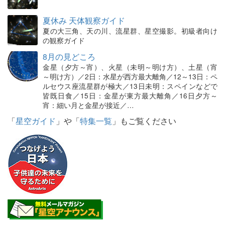
夏休み 天体観察ガイド
夏の大三角、天の川、流星群、星空撮影。初級者向け
の観察ガイド
8月の見どころ
金星（夕方～宵）、火星（未明～明け方）、土星（宵
～明け方）／2日：水星が西方最大離角／12～13日：ペ
ルセウス座流星群が極大／13日未明：スペインなどで
皆既日食／15日：金星が東方最大離角／16日夕方～
宵：細い月と金星が接近／…
「
星空ガイド
」や「
特集一覧
」もご覧ください