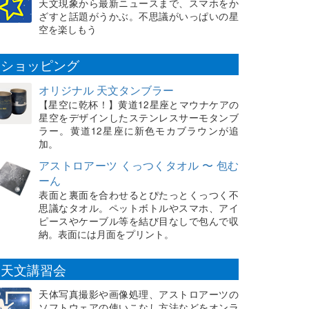
天文現象から最新ニュースまで、スマホをか
ざすと話題がうかぶ。不思議がいっぱいの星
空を楽しもう
ショッピング
オリジナル 天文タンブラー
【星空に乾杯！】黄道12星座とマウナケアの
星空をデザインしたステンレスサーモタンブ
ラー。黄道12星座に新色モカブラウンが追
加。
アストロアーツ くっつくタオル 〜 包む
ーん
表面と裏面を合わせるとぴたっとくっつく不
思議なタオル。ペットボトルやスマホ、アイ
ピースやケーブル等を結び目なしで包んで収
納。表面には月面をプリント。
天文講習会
天体写真撮影や画像処理、アストロアーツの
ソフトウェアの使いこなし方法などをオンラ