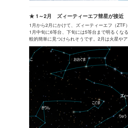
★ 1～2月 ズィーティーエフ彗星が接近
1月から2月にかけて、ズィーティーエフ（ZTF）
1月中旬に6等台、下旬には5等台まで明るくな
較的簡単に見つけられそうです。2月は火星や