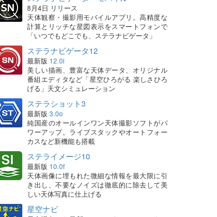
8月4日 リリース
天体観察・撮影用モバイルアプリ。高精度な
計算とリッチな星図表示をスマートフォンで
「いつでもどこでも、ステラナビゲータ」
ステラナビゲータ12
最新版
12.0i
美しい描画、豊富な天体データ、オリジナル
番組エディタなど「星空ひろがる 楽しさひろ
げる」天文シミュレーション
ステラショット3
最新版
3.0o
純国産のオールインワン天体撮影ソフトがパ
ワーアップ。ライブスタックやオートフォー
カスなど新機能も搭載
ステライメージ10
最新版
10.0f
天体画像に埋もれた微細な情報を最大限に引
き出し、不要なノイズは徹底的に除去して美
しい天体写真に仕上げる
星空ナビ