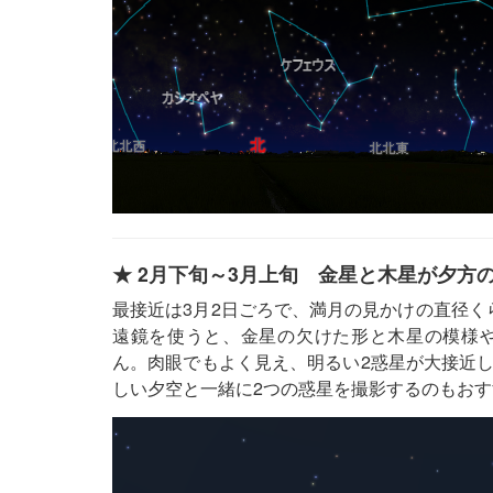
★ 2月下旬～3月上旬 金星と木星が夕方
最接近は3月2日ごろで、満月の見かけの直径くら
遠鏡を使うと、金星の欠けた形と木星の模様
ん。肉眼でもよく見え、明るい2惑星が大接近
しい夕空と一緒に2つの惑星を撮影するのもおす