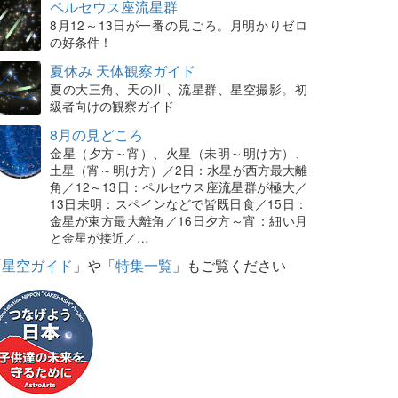
ペルセウス座流星群
8月12～13日が一番の見ごろ。月明かりゼロ
の好条件！
夏休み 天体観察ガイド
夏の大三角、天の川、流星群、星空撮影。初
級者向けの観察ガイド
8月の見どころ
金星（夕方～宵）、火星（未明～明け方）、
土星（宵～明け方）／2日：水星が西方最大離
角／12～13日：ペルセウス座流星群が極大／
13日未明：スペインなどで皆既日食／15日：
金星が東方最大離角／16日夕方～宵：細い月
と金星が接近／…
「
星空ガイド
」や「
特集一覧
」もご覧ください