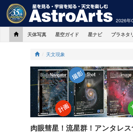
2026年
Home
天体写真
星空ガイド
星ナビ
プラネタ
ト
天文現象
ッ
プ
肉眼彗星！流星群！アンタレス食