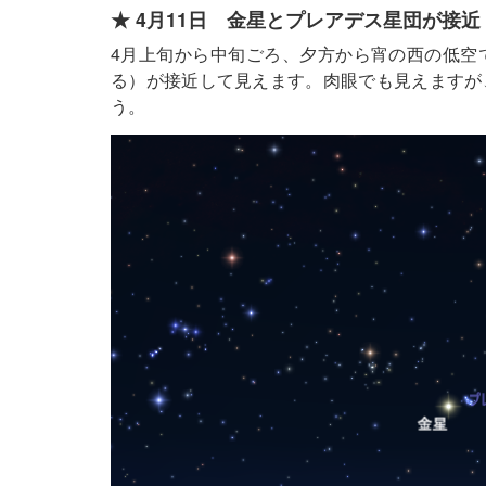
★ 4月11日 金星とプレアデス星団が接近
4月上旬から中旬ごろ、夕方から宵の西の低空
る）が接近して見えます。肉眼でも見えますが
う。