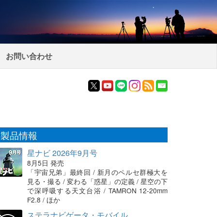
お問い合わせ
製品情報
星ナビ 2026年9月号
8月5日 発売
「宇宙兄弟」最終回 / 新月のペルセ群極大を
見る・撮る / 変わる「惑星」の定義 / 星空の下
で深呼吸する天文台浴 / TAMRON 12-20mm
F2.8 / ほか
ステラナビゲータ・モバイル