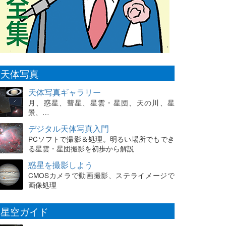
天体写真
天体写真ギャラリー
月、惑星、彗星、星雲・星団、天の川、星
景、…
デジタル天体写真入門
PCソフトで撮影＆処理。明るい場所でもでき
る星雲・星団撮影を初歩から解説
惑星を撮影しよう
CMOSカメラで動画撮影、ステライメージで
画像処理
星空ガイド