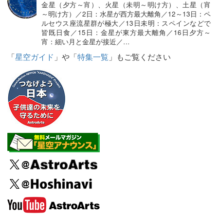
金星（夕方～宵）、火星（未明～明け方）、土星（宵
～明け方）／2日：水星が西方最大離角／12～13日：ペ
ルセウス座流星群が極大／13日未明：スペインなどで
皆既日食／15日：金星が東方最大離角／16日夕方～
宵：細い月と金星が接近／…
「
星空ガイド
」や「
特集一覧
」もご覧ください