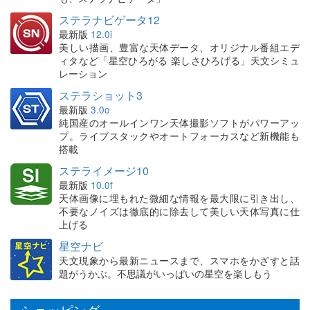
ステラナビゲータ12
最新版
12.0i
美しい描画、豊富な天体データ、オリジナル番組エデ
ィタなど「星空ひろがる 楽しさひろげる」天文シミュ
レーション
ステラショット3
最新版
3.0o
純国産のオールインワン天体撮影ソフトがパワーアッ
プ。ライブスタックやオートフォーカスなど新機能も
搭載
ステライメージ10
最新版
10.0f
天体画像に埋もれた微細な情報を最大限に引き出し、
不要なノイズは徹底的に除去して美しい天体写真に仕
上げる
星空ナビ
天文現象から最新ニュースまで、スマホをかざすと話
題がうかぶ。不思議がいっぱいの星空を楽しもう
ショッピング