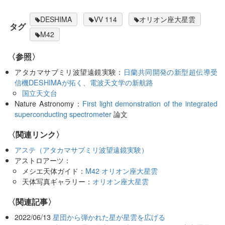
DESHIMA
VV 114
オリオン座大星雲
タグ
M42
〈参照〉
アタカマサブミリ波望遠鏡実験：
日蘭共同開発の新型超伝導受
信機DESHIMAが拓く、電波天文学の新航路
国立天文台
Nature Astronomy：
First light demonstration of the integrated
superconducting spectrometer
論文
〈関連リンク〉
アステ（アタカマサブミリ波望遠鏡実験）
アストロアーツ：
メシエ天体ガイド：
M42 オリオン座大星雲
天体写真ギャラリー：
オリオン座大星雲
関連記事
2022/06/13
星団から弾かれた星が星雲を広げる