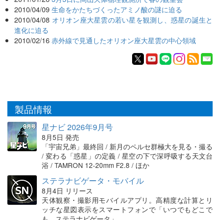
2010/04/09
生命をかたちづくったアミノ酸の謎に迫る
2010/04/08
オリオン座大星雲の若い星を観測し、惑星の誕生と
進化に迫る
2010/02/16
赤外線で見通したオリオン座大星雲の中心領域
製品情報
星ナビ 2026年9月号
8月5日 発売
「宇宙兄弟」最終回 / 新月のペルセ群極大を見る・撮る
/ 変わる「惑星」の定義 / 星空の下で深呼吸する天文台
浴 / TAMRON 12-20mm F2.8 / ほか
ステラナビゲータ・モバイル
8月4日 リリース
天体観察・撮影用モバイルアプリ。高精度な計算とリ
ッチな星図表示をスマートフォンで「いつでもどこで
も、ステラナビゲータ」