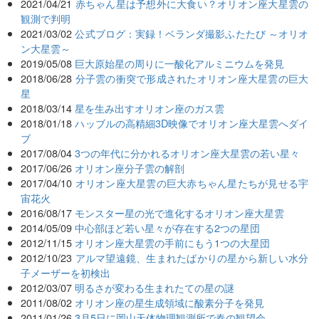
2021/04/21
赤ちゃん星は予想外に大食い？オリオン座大星雲の
観測で判明
2021/03/02
公式ブログ：実録！ベランダ撮影ふたたび ～オリオ
ン大星雲～
2019/05/08
巨大原始星の周りに一酸化アルミニウムを発見
2018/06/28
分子雲の衝突で形成されたオリオン座大星雲の巨大
星
2018/03/14
星を生み出すオリオン座のガス雲
2018/01/18
ハッブルの高精細3D映像でオリオン座大星雲へダイ
ブ
2017/08/04
3つの年代に分かれるオリオン座大星雲の若い星々
2017/06/26
オリオン座分子雲の解剖
2017/04/10
オリオン座大星雲の巨大赤ちゃん星たちが見せる宇
宙花火
2016/08/17
モンスター星の光で進化するオリオン座大星雲
2014/05/09
中心部ほど若い星々が存在する2つの星団
2012/11/15
オリオン座大星雲の手前にもう1つの大星団
2012/10/23
アルマ望遠鏡、生まれたばかりの星から新しい水分
子メーザーを初検出
2012/03/07
明るさが変わる生まれたての星の謎
2011/08/02
オリオン座の星生成領域に酸素分子を発見
2011/01/26
3月5日に岡山天体物理観測所で春の観望会