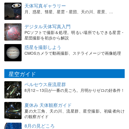
天体写真ギャラリー
月、惑星、彗星、星雲・星団、天の川、星景、…
デジタル天体写真入門
PCソフトで撮影＆処理。明るい場所でもできる星雲・
星団撮影を初歩から解説
惑星を撮影しよう
CMOSカメラで動画撮影、ステライメージで画像処理
星空ガイド
ペルセウス座流星群
8月12～13日が一番の見ごろ。月明かりゼロの好条件！
夏休み 天体観察ガイド
夏の大三角、天の川、流星群、星空撮影。初級者向け
の観察ガイド
8月の見どころ