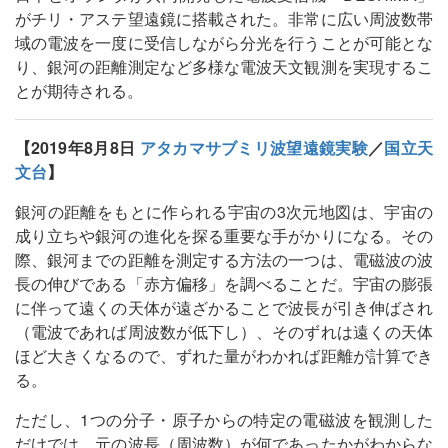
がチリ・アステ望遠鏡に搭載された。非常に広い周波数帯
域の電波を一度に受信しながら分光を行うことが可能とな
り、銀河の距離測定など多様な電波天文観測を実現するこ
とが期待される。
【2019年8月8日
アタカマサブミリ波望遠鏡実験
／
国立天
文台
】
銀河の距離をもとに作られる宇宙の3次元地図は、宇宙の
成り立ちや銀河の進化を探る重要な手がかりになる。その
際、銀河までの距離を測定する方法の一つは、電磁波の波
長の伸びである「赤方偏移」を調べることだ。宇宙の膨張
に伴って遠くの天体が遠ざかることで波長が引き伸ばされ
（電波であれば周波数が低下し）、そのずれは遠くの天体
ほど大きくなるので、ずれた量がわかれば距離が計算でき
る。
ただし、1つの分子・原子からの特定の電磁波を観測した
だけでは、元の波長（周波数）が何であったかがわからな