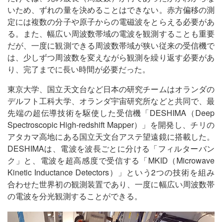
いため、ずれの量を決めることはできない。赤方偏移の測
定には複数の分子や原子からの電磁波をとらえる必要があ
る。また、幅広い周波数帯域の電波を観測することも重要
だが、一度に観測できる周波数帯域が狭い従来の受信機で
は、少しずつ周波数を変えながら観測を繰り返す必要があ
り、完了までに長い時間が必要だった。
東京大学、国立天文台など日本の研究チームはオランダの
デルフト工科大学、オランダ宇宙研究所などと共同で、最
先端の超伝導技術を駆使した受信機「DESHIMA（Deep
Spectroscopic High-redshift Mapper）」を開発し、チリの
アタカマ高地にある国立天文台アステ望遠鏡に搭載した。
DESHIMAは、電波を波長ごとに分ける「フィルターバン
ク」と、電波を超高感度で受信する「MKID（Microwave
Kinetic Inductance Detectors）」という2つの技術を組み
合わせた世界初の観測装置であり、一度に幅広い周波数帯
の電波を分光観測することができる。