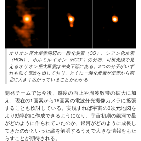
オリオン座大星雲周辺の一酸化炭素（CO）、シアン化水素
+
（HCN）、ホルミルイオン（HCO
）の分布。可視光線で見
えるオリオン座大星雲は中央下部にある。3つの分子がいず
れも強く電波を出しており、とくに一酸化炭素が星雲から南
北に大きく広がっていることがわかる
開発チームでは今後、感度の向上や周波数帯の拡大に加
え、現在の1画素から16画素の電波分光撮像カメラに拡張
することも検討している。実現すれば宇宙の3次元地図を
より効率的に作成できるようになり、宇宙初期の銀河で星
がどのように作られていたのか、銀河がどのように成長し
てきたのかといった謎を解明するうえで大きな情報をもた
らすことが期待される。