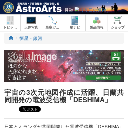
月齢
トピックス
天体写真
星空ガイド
星ナビ
製品情報
ショップ
ト
恒星・銀河
ッ
プ
宇宙の3次元地図作成に活躍、日蘭共
同開発の電波受信機「DESHIMA」
日本とオランダが共同開発した電波受信機「DESHIMA」