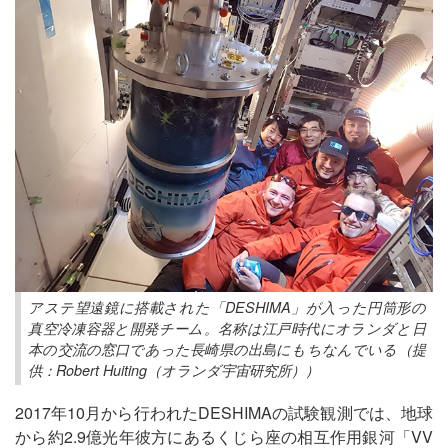
アステ望遠鏡に搭載された「DESHIMA」が入った円筒形の
真空冷凍容器と開発チーム。名称は江戸時代にオランダと日
本の交流の窓口であった長崎県の出島にもちなんでいる（提
供：Robert Huiting（オランダ宇宙研究所））
2017年10月から行われたDESHIMAの試験観測では、地球
から約2.9億光年彼方にあるくじら座の相互作用銀河「VV