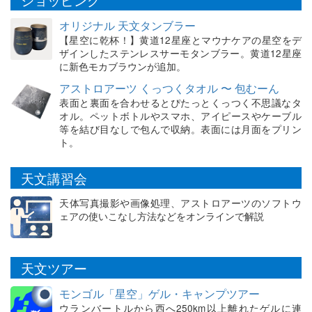
オリジナル 天文タンブラー
【星空に乾杯！】黄道12星座とマウナケアの星空をデ
ザインしたステンレスサーモタンブラー。黄道12星座
に新色モカブラウンが追加。
アストロアーツ くっつくタオル 〜 包むーん
表面と裏面を合わせるとぴたっとくっつく不思議なタ
オル。ペットボトルやスマホ、アイピースやケーブル
等を結び目なしで包んで収納。表面には月面をプリン
ト。
天文講習会
天体写真撮影や画像処理、アストロアーツのソフトウ
ェアの使いこなし方法などをオンラインで解説
天文ツアー
モンゴル「星空」ゲル・キャンプツアー
ウランバートルから西へ250km以上離れたゲルに連