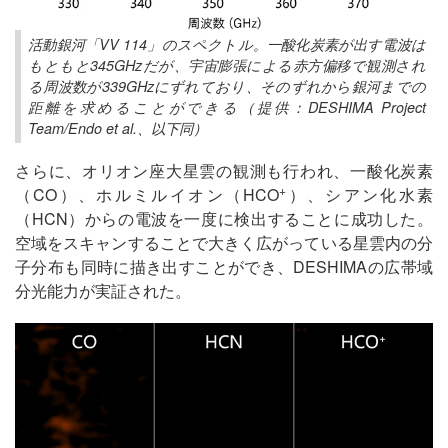
活動銀河「VV 114」のスペクトル。一酸化炭素が出す電波は
もともと345GHzだが、宇宙膨張による赤方偏移で観測され
る周波数が339GHzにずれており、そのずれから銀河までの
距離を求めることができる（提供：DESHIMA Project
Team/Endo et al.、以下同）
さらに、オリオン座大星雲の観測も行われ、一酸化炭素
+
（CO）、ホルミルイオン（HCO
）、シアン化水素
（HCN）からの電波を一度に検出することに成功した。
空域をスキャンすることで大きく広がっている星雲内の分
子分布も同時に描き出すことができ、DESHIMAの広帯域
分光能力が実証された。