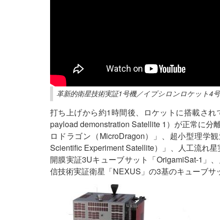
革新的衛星技術実証1号機／イプシロンロケット4号
打ち上げから約1時間後、ロケットに搭載されていた小型
payload demonstration Satelli
ロドラゴン（MicroDragon）」、超小型理学観測衛星
Scientific Experiment Satellit
開膜実証3Uキューブサット「OrigamiSat-1」
信技術実証衛星「NEXUS」の3基のキューブ