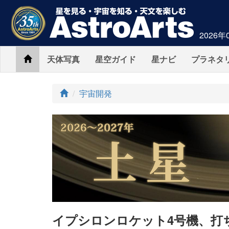
2026年
Home
天体写真
星空ガイド
星ナビ
プラネタ
ト
宇宙開発
ッ
プ
イプシロンロケット4号機、打