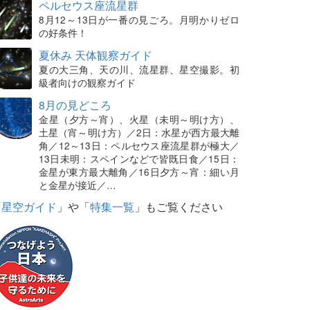
ペルセウス座流星群
8月12～13日が一番の見ごろ。月明かりゼロ
の好条件！
夏休み 天体観察ガイド
夏の大三角、天の川、流星群、星空撮影。初
級者向けの観察ガイド
8月の見どころ
金星（夕方～宵）、火星（未明～明け方）、
土星（宵～明け方）／2日：水星が西方最大離
角／12～13日：ペルセウス座流星群が極大／
13日未明：スペインなどで皆既日食／15日：
金星が東方最大離角／16日夕方～宵：細い月
と金星が接近／…
「
星空ガイド
」や「
特集一覧
」もご覧ください