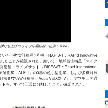
機打ち上げのライブ中継録画（提供：JAXA）
実証衛星1号機（RAPIS-1：RAPid Innovative
te 1）が正常に分離したことが確認された。続いて、地球観測衛星「マイク
「ライズサット（RISESAT：Rapid International
e）」、人工流れ星実証衛星「ALE-1」の3基の超小型衛星、および多機能展
、月探査技術実証衛星「Aoba VELOX-IV」、アマチュア通
サットも、すべて正常に分離したことが確認された。