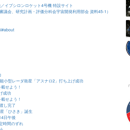
機／イプシロンロケット4号機 特設サイト
議会、研究計画・評価分科会宇宙開発利用部会 資料45-1）
ml#about
功
性能小型レーダ衛星「アスナロ2」打ち上げ成功
を載せよう！
げ成功
を載せよう！
き渡し完了
衛星「ひさき」誕生
14日午後
定時間のずれ
止