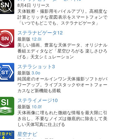
8月4日 リリース
天体観察・撮影用モバイルアプリ。高精度な
計算とリッチな星図表示をスマートフォンで
「いつでもどこでも、ステラナビゲータ」
ステラナビゲータ12
最新版
12.0i
美しい描画、豊富な天体データ、オリジナル
番組エディタなど「星空ひろがる 楽しさひろ
げる」天文シミュレーション
ステラショット3
最新版
3.0o
純国産のオールインワン天体撮影ソフトがパ
ワーアップ。ライブスタックやオートフォー
カスなど新機能も搭載
ステライメージ10
最新版
10.0f
天体画像に埋もれた微細な情報を最大限に引
き出し、不要なノイズは徹底的に除去して美
しい天体写真に仕上げる
星空ナビ