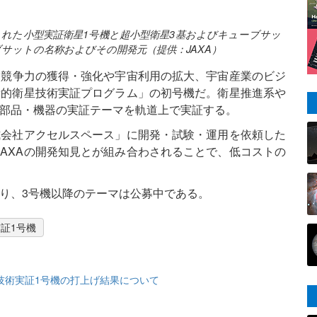
れた小型実証衛星1号機と超小型衛星3基およびキューブサッ
サットの名称およびその開発元（提供：JAXA）
際競争力の獲得・強化や宇宙利用の拡大、宇宙産業のビジ
新的衛星技術実証プログラム」の初号機だ。衛星推進系や
の部品・機器の実証テーマを軌道上で実証する。
式会社アクセルスペース」に開発・試験・運用を依頼した
AXAの開発知見とが組み合わされることで、低コストの
り、3号機以降のテーマは公募中である。
証1号機
技術実証1号機の打上げ結果について