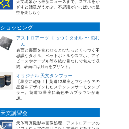
天文現象から最新ニュースまで、スマホをか
ざすと話題がうかぶ。不思議がいっぱいの星
空を楽しもう
ショッピング
アストロアーツ くっつくタオル 〜 包む
ーん
表面と裏面を合わせるとぴたっとくっつく不
思議なタオル。ペットボトルやスマホ、アイ
ピースやケーブル等を結び目なしで包んで収
納。表面には月面をプリント。
オリジナル 天文タンブラー
【星空に乾杯！】黄道12星座とマウナケアの
星空をデザインしたステンレスサーモタンブ
ラー。黄道12星座に新色モカブラウンが追
加。
天文講習会
天体写真撮影や画像処理、アストロアーツの
ソフトウェアの使いこなし方法などをオンラ