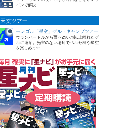
インで解説
天文ツアー
モンゴル「星空」ゲル・キャンプツアー
ウランバートルから西へ250km以上離れたゲ
ルに連泊。光害のない場所でペルセ群や星空
を楽しめます