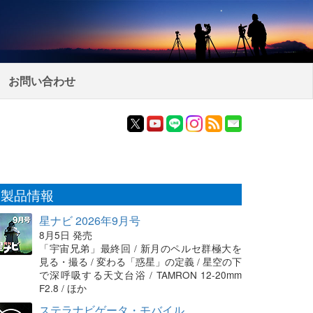
お問い合わせ
製品情報
星ナビ 2026年9月号
8月5日 発売
「宇宙兄弟」最終回 / 新月のペルセ群極大を
見る・撮る / 変わる「惑星」の定義 / 星空の下
で深呼吸する天文台浴 / TAMRON 12-20mm
F2.8 / ほか
ステラナビゲータ・モバイル