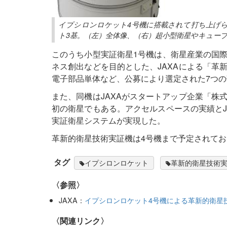
イプシロンロケット4号機に搭載されて打ち上げら
ト3基。（左）全体像、（右）超小型衛星やキューブ
このうち小型実証衛星1号機は、衛星産業の国
ネス創出などを目的とした、JAXAによる「革
電子部品単体など、公募により選定された7つ
また、同機はJAXAがスタートアップ企業「株
初の衛星でもある。アクセルスペースの実績とJ
実証衛星システムが実現した。
革新的衛星技術実証機は4号機まで予定されてお
タグ
イプシロンロケット
革新的衛星技術実
〈参照〉
JAXA：
イプシロンロケット4号機による革新的衛星
〈関連リンク〉