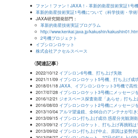
ファン！ファン！JAXA！- 革新的衛星技術実証1号
革新的衛星技術実証1号機について（科学技術・学術審
JAXA研究開発部門：
革新的衛星技術実証プログラム
http://www.kenkai.jaxa.jp/kakushin/kakushin01.ht
2号機プロジェクト
イプシロンロケット
株式会社アクセルスペース
関連記事
2022/10/12
イプシロン6号機、打ち上げ失敗
2021/11/09
イプシロンロケット5号機、打ち上げ成
2018/01/18
JAXA、イプシロンロケット3号機で高
2017/07/28
イプシロンロケット3号機にメッセージ
2016/12/21
ジオスペース探査衛星「あらせ」打ち上
2016/08/03
イプシロンロケット2号機にメッセージ
2013/10/04
アルマ望遠鏡、全66台のアンテナが引
2013/09/15
イプシロン打ち上げ成功 惑星分光観測
2013/09/12
イプシロンロケット、打ち上げ再挑戦は
2013/09/02
イプシロン打ち上げ中止、原因は姿勢判
2013/08/27
イプシロンロケット、27日の打ち上げ中