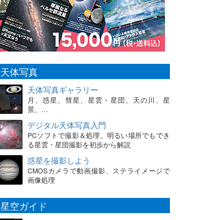
天体写真
天体写真ギャラリー
月、惑星、彗星、星雲・星団、天の川、星
景、…
デジタル天体写真入門
PCソフトで撮影＆処理。明るい場所でもでき
る星雲・星団撮影を初歩から解説
惑星を撮影しよう
CMOSカメラで動画撮影、ステライメージで
画像処理
星空ガイド