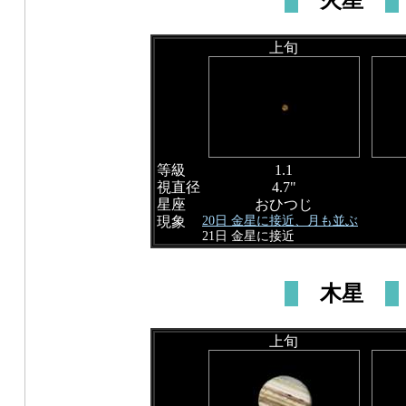
火星
上旬
等級
1.1
視直径
4.7"
星座
おひつじ
20日 金星に接近、月も並ぶ
現象
21日 金星に接近
木星
上旬