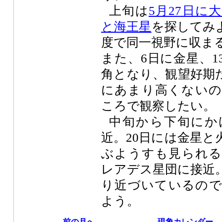
上旬は
5月27日に
と海王星
を探してみ
度で同一視野に収ま
また、6日に金星、1
角となり、観望好期
にあまり高くないの
ころで観察したい。
中旬から下旬にか
近。20日には金星と
ぶようすも見られる
レアデス星団に接近
り近づいているので
よう。
←前の月へ
現象カレンダー