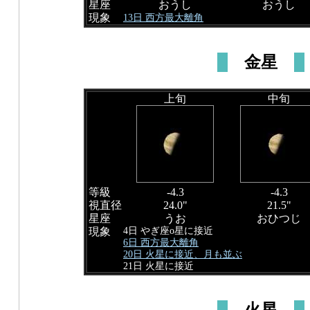
星座
おうし
おうし
現象
13日 西方最大離角
金星
上旬
中旬
等級
-4.3
-4.3
視直径
24.0"
21.5"
星座
うお
おひつじ
4日 やぎ座ο星に接近
現象
6日 西方最大離角
20日 火星に接近、月も並ぶ
21日 火星に接近