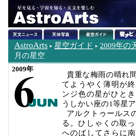
AstroArts
星空ガイド
2009年
月の星空
2009年
貴重な梅雨の晴れ
てようやく薄明が終
ンジ色の星がひとき
うしかい座の1等星
アルクトゥールス
る。ひしゃくの取っ
へのばしてさらに南