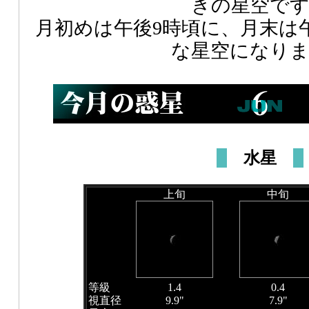
きの星空で
月初めは午後9時頃に、月末は
な星空になり
水星
上旬
中旬
等級
1.4
0.4
視直径
9.9"
7.9"