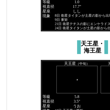
等級
1.0
視直径
17.7"
星座
しし
8日 衛星タイタンが土星の影から出
現象
9日 東矩
21日 衛星テチスの影にエンケラド
24日 衛星タイタンが土星の影から
天王星・
海王星
天王星
（中旬）
等級
5.8
視直径
3.5"
星座
うお