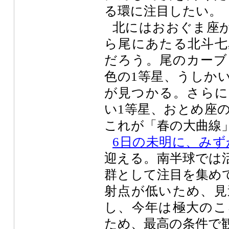
る環に注目したい。
北にはおおぐま座
ら尾にあたる北斗七
だろう。尾のカーブ
色の1等星、うしか
が見つかる。さらに
い1等星、おとめ座
これが「春の大曲線
6日の未明に、みず
迎える。南半球では
群として注目を集め
射点が低いため、見
し、今年は極大のこ
ため、最高の条件で