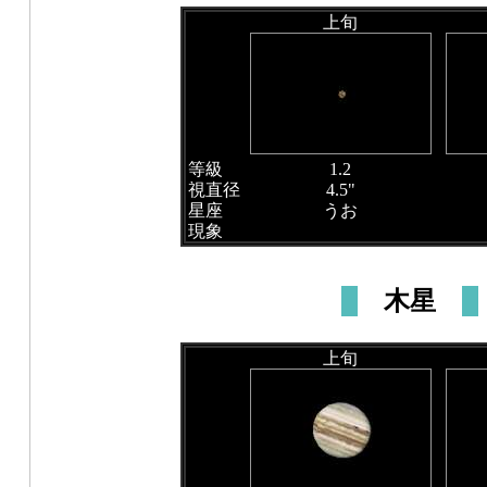
上旬
等級
1.2
視直径
4.5"
星座
うお
現象
木星
上旬