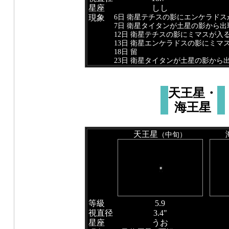
星座
しし
6日 衛星テチスの影にエンケラドス
現象
7日 衛星タイタンが土星の影から出
12日 衛星テチスの影にミマスが入
13日 衛星エンケラドスの影にミマ
18日 留
23日 衛星タイタンが土星の影から
天王星・
海王星
天王星
（中旬）
等級
5.9
視直径
3.4"
星座
うお