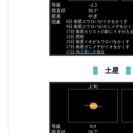
等級
-2.3
視直径
38.3"
星座
やぎ
6日 衛星エウロパがイオをかくす
現象
9日 衛星エウロパがガニメデをかく
17日 衛星カリストの影にイオが入
22日 西矩
25日 衛星イオがエウロパをかくす
27日 衛星ガニメデがイオをかくす
27日 海王星に大接近
土星
上旬
等級
0.9
視直径
18.7"