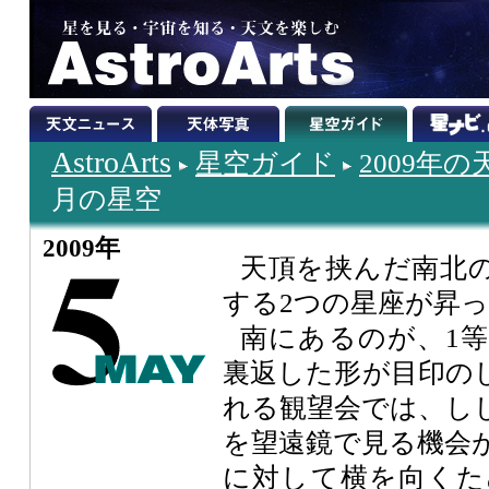
AstroArts
星空ガイド
2009年
月の星空
2009年
天頂を挟んだ南北
する2つの星座が昇
南にあるのが、1
裏返した形が目印の
れる観望会では、し
を望遠鏡で見る機会
に対して横を向くた