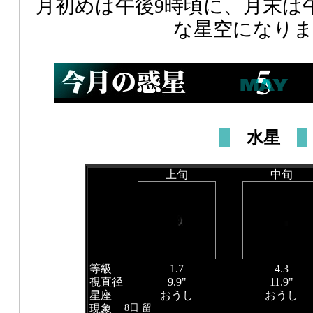
月初めは午後9時頃に、月末は
な星空になり
水星
上旬
中旬
等級
1.7
4.3
視直径
9.9"
11.9"
星座
おうし
おうし
8日 留
現象