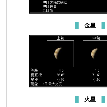
18日 太陽に接近
18日 内合
31日 留
金星
上旬
中旬
等級
-4.5
-4.5
視直径
36.8"
31.6"
星座
うお
うお
現象
2日 最大光度
火星