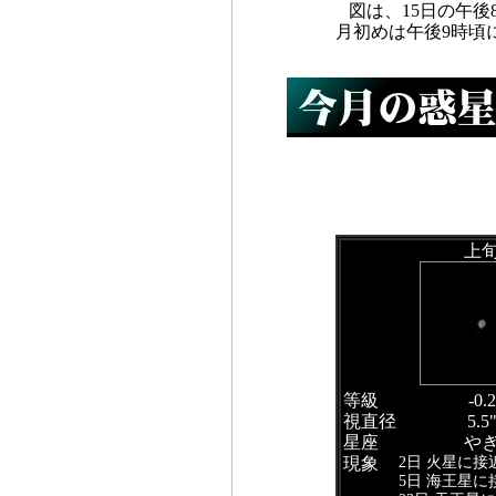
図は、15日の午
月初めは午後9時頃
上
等級
-0.2
視直径
5.5
星座
や
2日 火星に接
現象
5日 海王星に