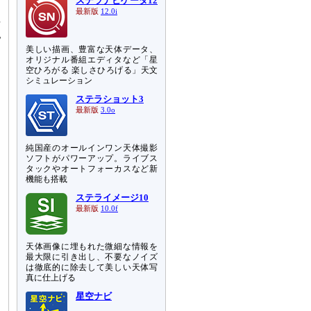
ステラナビゲータ12
最新版
12.0i
倍
地
美しい描画、豊富な天体データ、
オリジナル番組エディタなど「星
空ひろがる 楽しさひろげる」天文
シミュレーション
ステラショット3
最新版
3.0o
純国産のオールインワン天体撮影
ソフトがパワーアップ。ライブス
タックやオートフォーカスなど新
機能も搭載
ステライメージ10
最新版
10.0f
天体画像に埋もれた微細な情報を
最大限に引き出し、不要なノイズ
は徹底的に除去して美しい天体写
真に仕上げる
星空ナビ