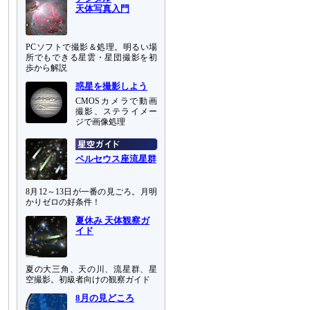
天体写真入門
PCソフトで撮影＆処理。明るい場
所でもできる星雲・星団撮影を初
歩から解説
惑星を撮影しよう
CMOSカメラで動画
撮影、ステライメー
ジで画像処理
ペルセウス座流星群
8月12～13日が一番の見ごろ。月明
かりゼロの好条件！
夏休み 天体観察ガ
イド
夏の大三角、天の川、流星群、星
空撮影。初級者向けの観察ガイド
8月の見どころ