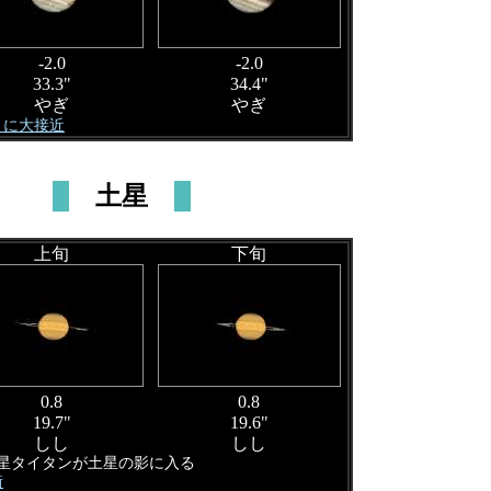
-2.0
-2.0
33.3"
34.4"
やぎ
やぎ
 月に大接近
土星
上旬
下旬
0.8
0.8
19.7"
19.6"
しし
しし
衛星タイタンが土星の影に入る
衝