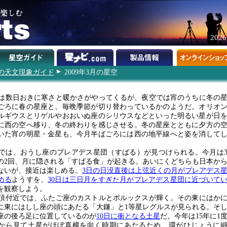
202
9年の天文現象ガイド
2009年3月の星空
は数日おきに寒さと暖かさがやってくるが、夜空では宵のうちに冬の
ごろに春の星座と、毎晩季節が切り替わっているかのようだ。オリオ
ルギウスとリゲルやおおいぬ座のシリウスなどといった明るい星が日
に西の空へ移り、冬の終わりを感じさせる。冬の星座とともに夕方の
いた宵の明星・金星も、今月半ばごろには西の地平線へと姿を消して
では、おうし座のプレアデス星団（すばる）が見つけられる。今月は
日の2回、月に隠される「すばる食」が起きる。あいにくどちらも日本か
ないが、接近は楽しめる。
3日の日没直後は上弦近くの月がプレアデス
める
ようすを、
30日は三日月をすぎた月がプレアデス星団に近づいて
を観察しよう。
頂付近では、ふたご座のカストルとポルックスが輝く。その東にはか
に東にはしし座の頭にあたる「大鎌」と1等星レグルスが見られる。そ
座の後ろ足に位置しているのが
10日に衝となる土星
だ。今年は15年に1
から見て土星がほぼ真横を向く時期にあたるため、環がひじょうに