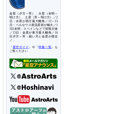
金星（夕方～宵）、火星（未明～
明け方）、土星（宵～明け方）／2
日：水星が西方最大離角／12～13
日：ペルセウス座流星群が極大／1
3日未明：スペインなどで皆既日食
／15日：金星が東方最大離角／16
日夕方～宵：細い月と金星が接近
／…
「
星空ガイド
」や「
特集一覧
」も
ご覧ください