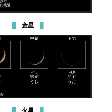
に接近
月に接近
金星
旬
中旬
下旬
-4.3
-4.0
"
55.0"
59.1"
お
うお
うお
接近
火星