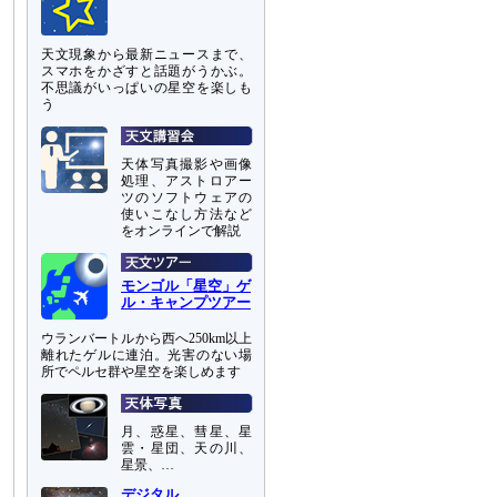
天文現象から最新ニュースまで、
スマホをかざすと話題がうかぶ。
不思議がいっぱいの星空を楽しも
う
天体写真撮影や画像
処理、アストロアー
ツのソフトウェアの
使いこなし方法など
をオンラインで解説
モンゴル「星空」ゲ
ル・キャンプツアー
ウランバートルから西へ250km以上
離れたゲルに連泊。光害のない場
所でペルセ群や星空を楽しめます
月、惑星、彗星、星
雲・星団、天の川、
星景、…
デジタル