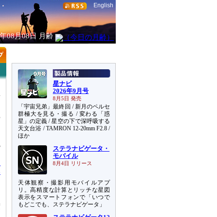
English
6年08月08日
月齢
星ナビ
2026年9月号
星
8月5日 発売
ン
「宇宙兄弟」最終回 / 新月のペルセ
を
群極大を見る・撮る / 変わる「惑
空
星」の定義 / 星空の下で深呼吸する
し
天文台浴 / TAMRON 12-20mm F2.8 /
ほか
3
ステラナビゲータ・
ら
モバイル
星
8月4日 リリース
い
天体観察・撮影用モバイルアプ
に
リ。高精度な計算とリッチな星図
し
表示をスマートフォンで「いつで
もどこでも、ステラナビゲータ」
度
細