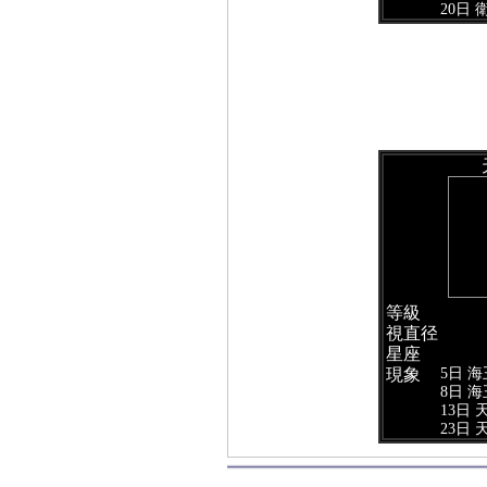
20日
等級
視直径
星座
5日 
現象
8日 
13日
23日