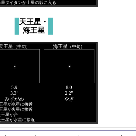
 衛星タイタンが土星の影に入る
天王星・
海王星
天王星
海王星
（中旬）
（中旬）
5.9
8.0
3.3"
2.2"
みずがめ
やぎ
海王星が水星に接近
海王星が火星に接近
 天王星が合
 天王星が水星に接近