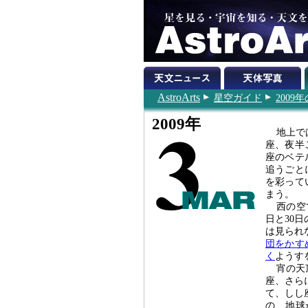
AstroArts
星空ガイド
200
2009年
地上で
座、夜半
座のベテ
追うごと
を彩って
まう。
西の空
日と30
は見られ
団をかす
く
ようす
宵の天
座、さら
て、しし
の、地球