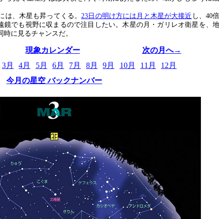
には、木星も昇ってくる。
23日の明け方には月と木星が大接近
し、40
遠鏡でも視野に収まるので注目したい。木星の月・ガリレオ衛星を、
同時に見るチャンスだ。
現象カレンダー
次の月へ→
3月
4月
5月
6月
7月
8月
9月
10月
11月
12月
今月の星空 バックナンバー