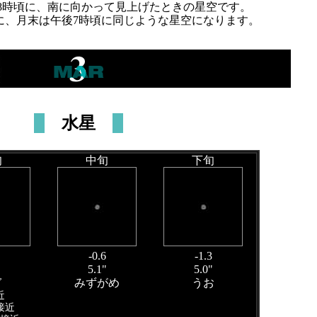
後8時頃に、南に向かって見上げたときの星空です。
に、月末は午後7時頃に同じような星空になります。
水星
旬
中旬
下旬
-0.6
-1.3
"
5.1"
5.0"
ぎ
みずがめ
うお
近
接近