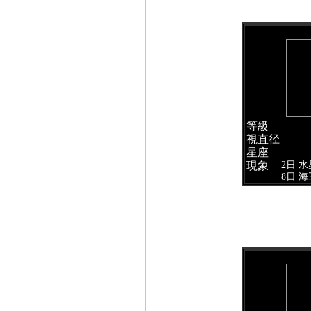
等級
視直径
星座
2日 
現象
8日 