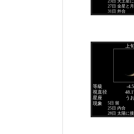
23日 天王星
27日 金星と
31日 外合
上
等級
-4.5
視直径
48.1
星座
う
5日 留
現象
25日 内合
28日 太陽に