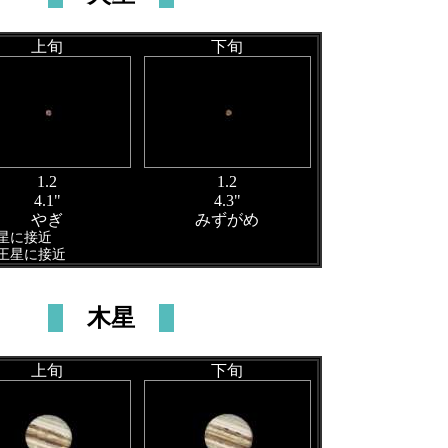
上旬
下旬
1.2
1.2
4.1"
4.3"
やぎ
みずがめ
水星に接近
海王星に接近
木星
上旬
下旬