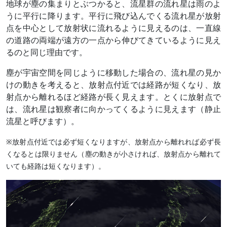
地球が塵の集まりとぶつかると、流星群の流れ星は雨のよ
うに平行に降ります。平行に飛び込んでくる流れ星が放射
点を中心として放射状に流れるように見えるのは、一直線
の道路の両端が遠方の一点から伸びてきているように見え
るのと同じ理由です。
塵が宇宙空間を同じように移動した場合の、流れ星の見か
けの動きを考えると、放射点付近では経路が短くなり、放
射点から離れるほど経路が長く見えます。とくに放射点で
は、流れ星は観察者に向かってくるように見えます（静止
流星と呼びます）。
※放射点付近では必ず短くなりますが、放射点から離れれば必ず長
くなるとは限りません（塵の動きが小さければ、放射点から離れて
いても経路は短くなります）。