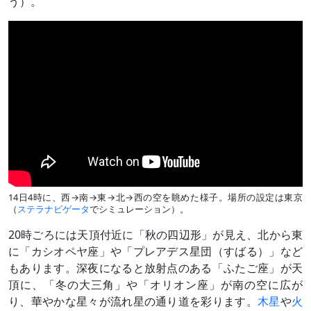
う）。
14日4時に、西→南→東→北→西の空を眺めた様子。場所の設定は東京
（
ステラナビゲータ
でシミュレーション）。
20時ごろには天頂付近に「秋の四辺形」が見え、北から東
に「カシオペヤ座」や「プレアデス星団（すばる）」など
もあります。深夜になると放射点のある「ふたご座」が天
頂に、「冬の大三角」や「オリオン座」が南の空に広が
り、華やかな星々が流れ星の通り道を彩ります。
木星
や
火