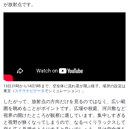
が放射点です。
13日21時から14日5時まで、空全体に流れ星が飛ぶ様子。場所の設定は
東京（
ステラナビゲータ
でシミュレーション）。
したがって、放射点の方向だけを見るのではなく、広い範
囲を眺めることがポイントです。広場や校庭、河川敷など
視界の開けたところが観察に適しています。集中しすぎる
と視野が狭くなってしまうので、なるべくリラックスして
空を広く見渡すようにすると良いでしょう。月は空全体を