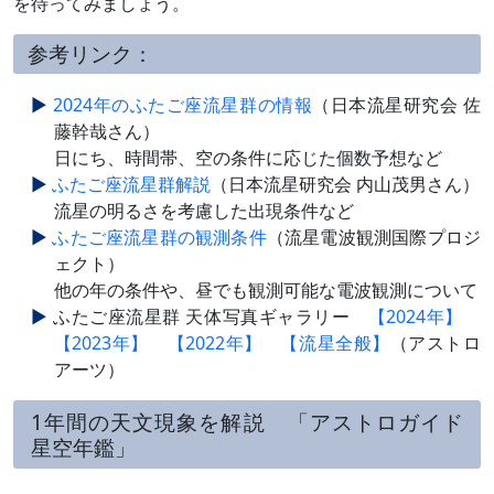
を待ってみましょう。
参考リンク：
2024年のふたご座流星群の情報
（日本流星研究会 佐
藤幹哉さん）
日にち、時間帯、空の条件に応じた個数予想など
ふたご座流星群解説
（日本流星研究会 内山茂男さん）
流星の明るさを考慮した出現条件など
ふたご座流星群の観測条件
（流星電波観測国際プロジ
ェクト）
他の年の条件や、昼でも観測可能な電波観測について
ふたご座流星群 天体写真ギャラリー
【2024年】
【2023年】
【2022年】
【流星全般】
（アストロ
アーツ）
1年間の天文現象を解説 「アストロガイド
星空年鑑」