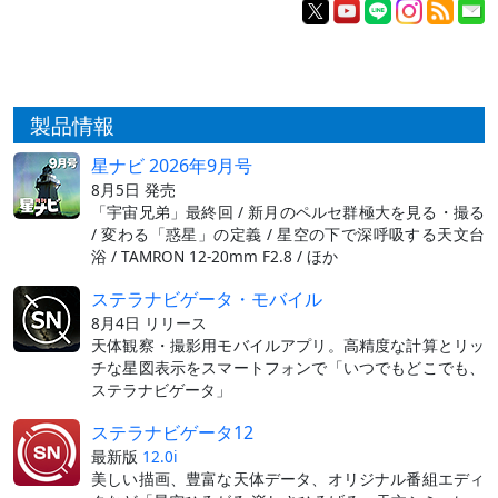
製品情報
星ナビ 2026年9月号
8月5日 発売
「宇宙兄弟」最終回 / 新月のペルセ群極大を見る・撮る
/ 変わる「惑星」の定義 / 星空の下で深呼吸する天文台
浴 / TAMRON 12-20mm F2.8 / ほか
ステラナビゲータ・モバイル
8月4日 リリース
天体観察・撮影用モバイルアプリ。高精度な計算とリッ
チな星図表示をスマートフォンで「いつでもどこでも、
ステラナビゲータ」
ステラナビゲータ12
最新版
12.0i
美しい描画、豊富な天体データ、オリジナル番組エディ