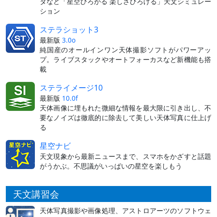
タなど「星空ひろがる 楽しさひろげる」天文シミュレー
ション
ステラショット3
最新版
3.0o
純国産のオールインワン天体撮影ソフトがパワーアッ
プ。ライブスタックやオートフォーカスなど新機能も搭
載
ステライメージ10
最新版
10.0f
天体画像に埋もれた微細な情報を最大限に引き出し、不
要なノイズは徹底的に除去して美しい天体写真に仕上げ
る
星空ナビ
天文現象から最新ニュースまで、スマホをかざすと話題
がうかぶ。不思議がいっぱいの星空を楽しもう
天文講習会
天体写真撮影や画像処理、アストロアーツのソフトウェ