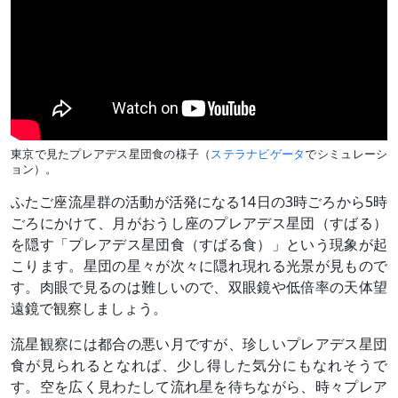
東京で見たプレアデス星団食の様子（
ステラナビゲータ
でシミュレーシ
ョン）。
ふたご座流星群の活動が活発になる14日の3時ごろから5時
ごろにかけて、月がおうし座のプレアデス星団（すばる）
を隠す「プレアデス星団食（すばる食）」という現象が起
こります。星団の星々が次々に隠れ現れる光景が見もので
す。肉眼で見るのは難しいので、双眼鏡や低倍率の天体望
遠鏡で観察しましょう。
流星観察には都合の悪い月ですが、珍しいプレアデス星団
食が見られるとなれば、少し得した気分にもなれそうで
す。空を広く見わたして流れ星を待ちながら、時々プレア