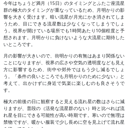
今年はちょうど満月（15日）のタイミングとふたご座流星
群の極大のタイミングが重なっているため、月明かりの影
響を大きく受けます。暗い流星が月光にかき消されてしま
うため、目にできる流星数は少なくなってしまうでしょ
う。視界が開けている場所でも1時間あたり10個程度と予
想されます。月明かりに負けないような大流星に期待した
いところです。
月の影響が大きいので、街明かりの有無はあまり関係ない
ことになりますが、視界の広さや空気の透明度なども見え
方に影響するため、街中や郊外ではもう少し減るでしょ
う。「条件の良いところでも月明かりのために少ない」と
考えて、出かけずに身近で気楽に楽しむのも良さそうで
す。
極大の前後の日に観察すると見える流れ星の数はさらに減
りますが、普段の（活発な流星群のない）時と比べれば流
れ星を目にできる可能性が高い時期です。寒いので無理は
禁物ですが、暖かい服装で少し長めに空を見上げて流れ星