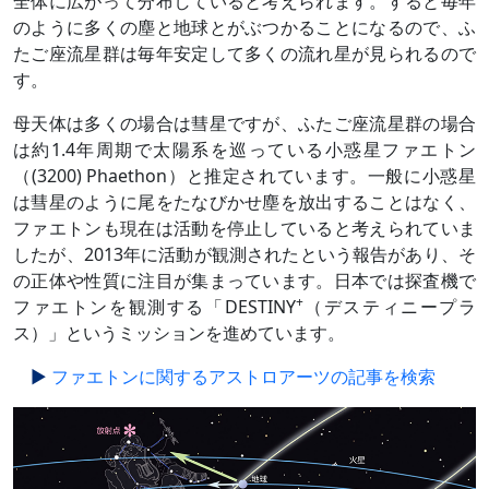
全体に広がって分布していると考えられます。すると毎年
のように多くの塵と地球とがぶつかることになるので、ふ
たご座流星群は毎年安定して多くの流れ星が見られるので
す。
母天体は多くの場合は彗星ですが、ふたご座流星群の場合
は約1.4年周期で太陽系を巡っている小惑星ファエトン
（(3200) Phaethon）と推定されています。一般に小惑星
は彗星のように尾をたなびかせ塵を放出することはなく、
ファエトンも現在は活動を停止していると考えられていま
したが、2013年に活動が観測されたという報告があり、そ
の正体や性質に注目が集まっています。日本では探査機で
+
ファエトンを観測する「DESTINY
（デスティニープラ
ス）」というミッションを進めています。
ファエトンに関するアストロアーツの記事を検索