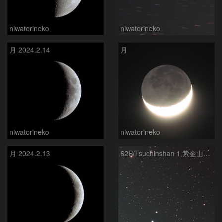
niwatorineko
niwatorineko
月 2024.2.14
月
niwatorineko
niwatorineko
月 2024.2.13
62P/Tsuchinshan 1 紫金山第1彗星