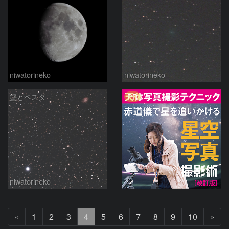
niwatorineko
niwatorineko
PR
蟹とベスタ
niwatorineko
前
次
«
1
2
3
4
5
6
7
8
9
10
»
へ
へ