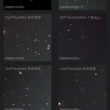
niwatorineko
niwatorineko
144P/Kushida 串田彗星
62P/Tsuchinshan 1 紫金山第1彗星
niwatorineko
niwatorineko
144P/Kushida 串田彗星
144P/Kushida 串田彗星
niwatorineko
niwatorineko