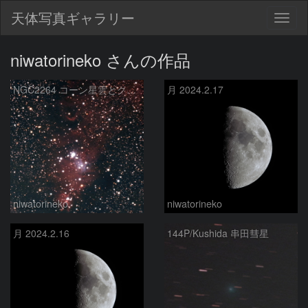
天体写真ギャラリー
Togg
navig
niwatorineko さんの作品
NGC2264 コーン星雲とクリスマスツリー星団
月 2024.2.17
niwatorineko
niwatorineko
月 2024.2.16
144P/Kushida 串田彗星