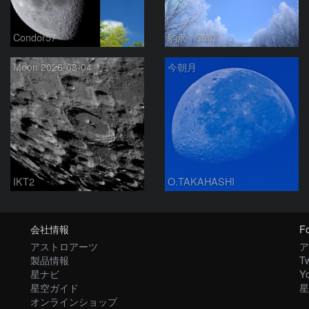
Condor57
駒沢 満晴
Moon 2026-08-04
今朝月
IKT2
O.TAKAHASHI
会社情報
Fo
アストロアーツ
ア
製品情報
Tw
星ナビ
Y
星空ガイド
星
オンラインショップ