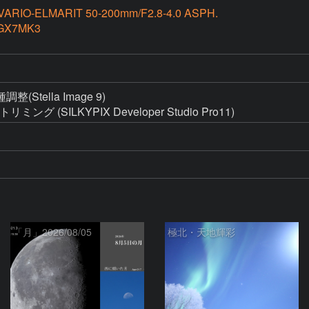
VARIO-ELMARIT 50-200mm/F2.8-4.0 ASPH.
GX7MK3
ella Image 9)

グ (SILKYPIX Developer Studio Pro11)
「月」2026/08/05
極北・天地輝彩