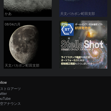
かあ
天文バカボン町田支部
PR
08/04の月
天文バカボン町田支部
llow
ストロアーツ
itter
ouTube
空アナウンス