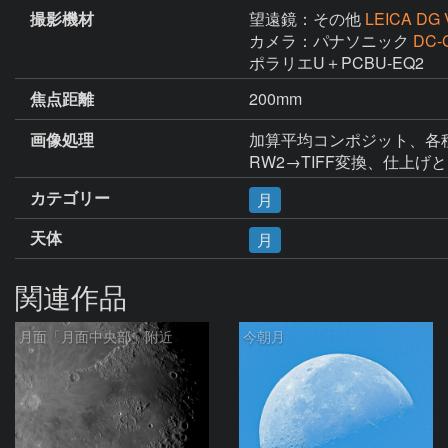
撮影機材
望遠鏡：その他
LEICA DG 
カメラ：パナソニック
DC-
ポラリエU＋PCBU-EQ2
焦点距離
200mm
画像処理
加算平均コンポジット、各種調整(St
RW2→TIFF変換、仕上げとトリミン
カテゴリー
月
天体
月
関連作品
月面「月面中央部」附近
今朝月