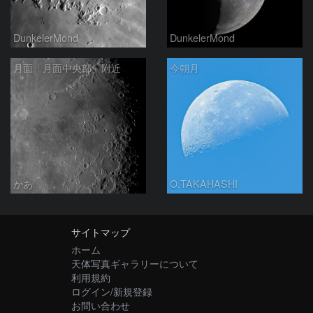
DunkelerMond
DunkelerMond
月面「月面中央部」附近
今朝月
かあ
O.TAKAHASHI
サイトマップ
ホーム
天体写真ギャラリーについて
利用規約
ログイン/新規登録
お問い合わせ