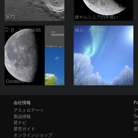
IKT2
政やんシニアの手習い
「月」2026/08/05
極北・天地輝彩
Condor57
駒沢 満晴
会社情報
Fo
アストロアーツ
ア
製品情報
Tw
星ナビ
Y
星空ガイド
星
オンラインショップ