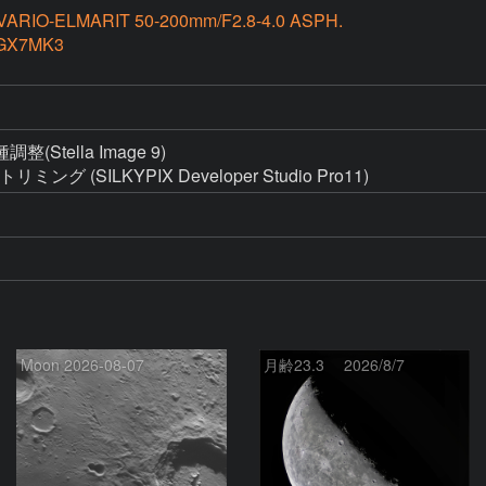
VARIO-ELMARIT 50-200mm/F2.8-4.0 ASPH.
GX7MK3
ella Image 9)

グ (SILKYPIX Developer Studio Pro11)
Moon 2026-08-07
月齢23.3 2026/8/7