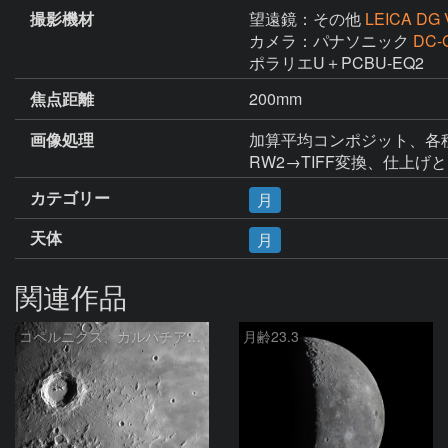
撮影機材
望遠鏡：その他
LEICA DG 
カメラ：パナソニック
DC-
ポラリエU＋PCBU-EQ2
焦点距離
200mm
画像処理
加算平均コンポジット、各種調整(St
RW2→TIFF変換、仕上げとトリミン
カテゴリー
月
天体
月
関連作品
コペルニクス、カルパチア山脈付近
月齢23.3