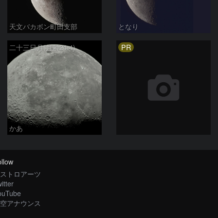
天文バカボン町田支部
となり
PR
二十三日月(月齢21.4)
かあ
llow
ストロアーツ
itter
ouTube
空アナウンス