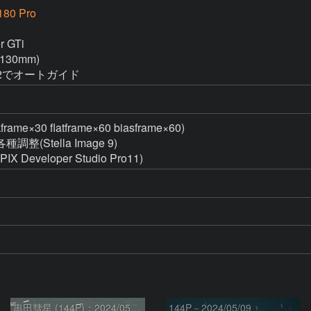
180 Pro
 GTi

130mm)

PHD2でオートガイド
30 flatframe×60 biasframe×60)

Stella Image 9)

eveloper Studio Pro11)
串田彗星 (144P)：2024/05/11
144P－2024/05/09