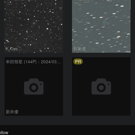
K.Oya
新井優
PR
串田彗星 (144P)：2024/03/27
新井優
llow