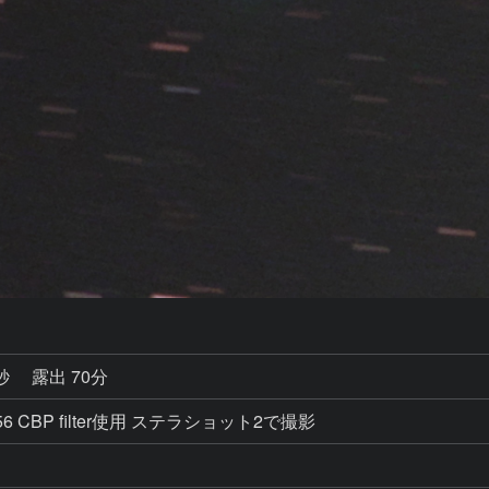
0秒
露出 70分
75s×56 CBP filter使用 ステラショット2で撮影