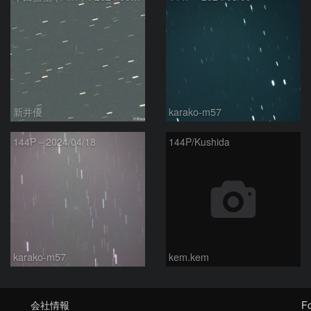
新井優
karako-m57
144P－2024/04/18
144P/Kushida
karako-m57
kem.kem
会社情報
Fo