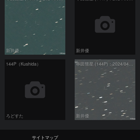
新井優
新井優
144P（Kushida）
串田彗星 (144P)：2024/04/25
ろどすた
新井優
サイトマップ