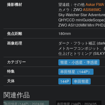
撮影機材
望遠鏡：その他
Askar FMA
カメラ：ZWO
ASI585MC
Sky-Watcher Star Adventurer
QHYCCD miniGuideScope(
ZWO ASI120MM Mini 
焦点距離
180mm
画像処理
ダーク・フラット補正 (darkframe×
メトカーフコンポジット、各種調整(
仕上げとトリミング (SILKYPIX D
カテゴリー
彗星・小惑星・準惑星
特集
串田彗星（144P）
天体
144P
串田彗星
関連作品
串田彗星 (144P)：2024/06/08
串田彗星 (144P)：2024/05/29