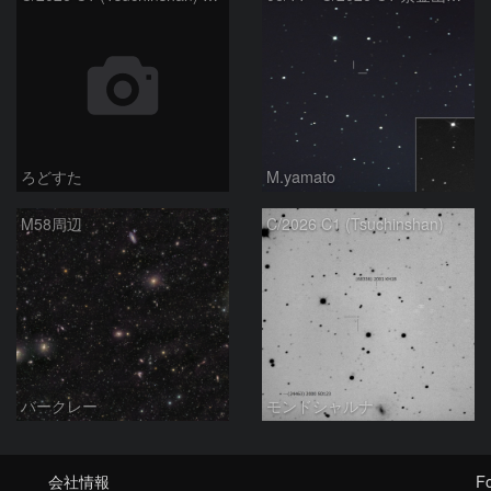
ろどすた
M.yamato
M58周辺
C/2026 C1 (Tsuchinshan)
バークレー
モンドシャルナ
会社情報
Fo