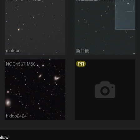
mak-po
新井優
PR
NGC4567 M58
hideo2424
llow