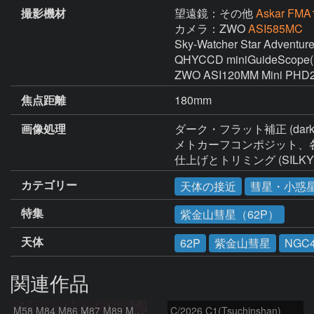
撮影機材
望遠鏡：その他
Askar FMA
カメラ：ZWO
ASI585MC
Sky-Watcher Star Adventurer
QHYCCD miniGuideScope(
ZWO ASI120MM Mini 
焦点距離
180mm
画像処理
ダーク・フラット補正 (darkframe×
メトカーフコンポジット、各種調整(
仕上げとトリミング (SILKYPIX D
カテゴリー
天体の接近
彗星・小惑
特集
紫金山彗星（62P）
天体
62P
紫金山彗星
NGC4
関連作品
M58 M84 M86 M87 M89 M90 マルカリアンの銀河鎖 おとめ座 かみのけ座
C/2026 C1(Tsuchinshan)