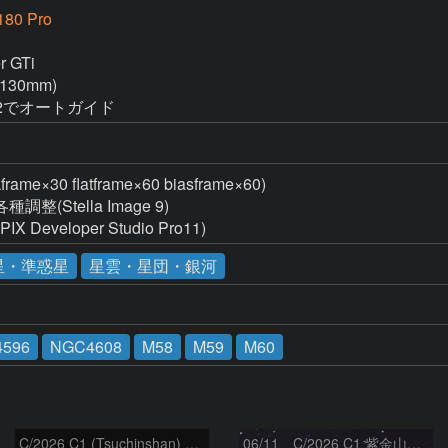
180 Pro
 GTi

130mm)

PHD2でオートガイド
30 flatframe×60 biasframe×60)

Stella Image 9)

eveloper Studio Pro11)
星・準惑星
星雲・星団・銀河
596
NGC4608
M58
M59
M60
C/2026 C1 (Tsuchinshan) の変化
06/11 C/2026 C1 紫金山彗星