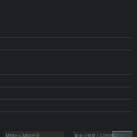
M58からM60付近
紫金山彗星 ( C/2026C1 )：2026/05/16