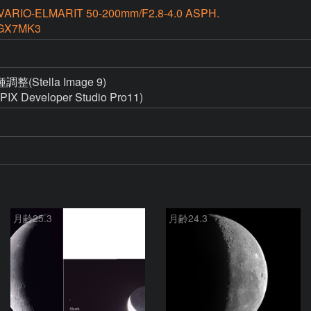
VARIO-ELMARIT 50-200mm/F2.8-4.0 ASPH.
GX7MK3
ella Image 9)

eveloper Studio Pro11)
月齢25.3
月齢24.3