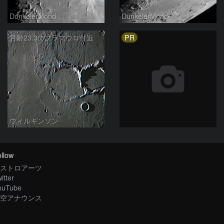
DunkelerMond
DunkelerMond
PR
月齢23.3のフラマウロ付近
ウィルキンソン
llow
ストロアーツ
itter
ouTube
空アナウンス