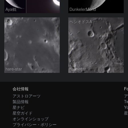
Aya鶴
DunkelerMond
マルト
ヘシオドスA
hare-star
hare-star
会社情報
Fo
アストロアーツ
ア
製品情報
Tw
星ナビ
Y
星空ガイド
星
オンラインショップ
プライバシー・ポリシー