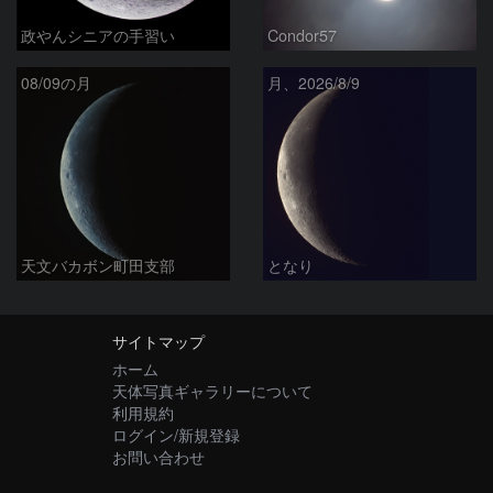
政やんシニアの手習い
Condor57
08/09の月
月、2026/8/9
天文バカボン町田支部
となり
サイトマップ
ホーム
天体写真ギャラリーについて
利用規約
ログイン/新規登録
お問い合わせ