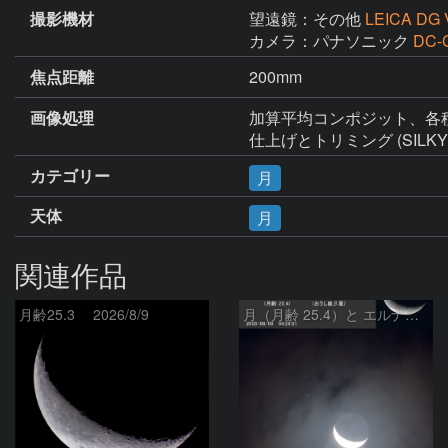
撮影機材
望遠鏡：その他
LEICA DG 
カメラ：パナソニック
DC-
焦点距離
200mm
画像処理
加算平均コンポジット、各種調整(St
仕上げとトリミング (SILKYPIX D
カテゴリー
月
天体
月
関連作品
月齢25.3 2026/8/9
月（月齢 25.4）と エルナト（おうし座β星）