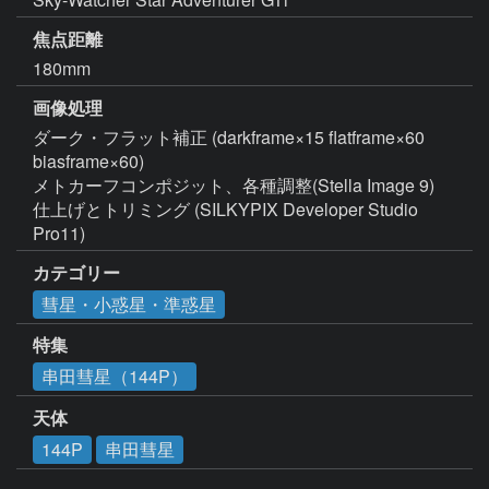
焦点距離
180mm
画像処理
ダーク・フラット補正 (darkframe×15 flatframe×60 
biasframe×60)

メトカーフコンポジット、各種調整(Stella Image 9)

仕上げとトリミング (SILKYPIX Developer Studio 
Pro11)
カテゴリー
彗星・小惑星・準惑星
特集
串田彗星（144P）
天体
144P
串田彗星