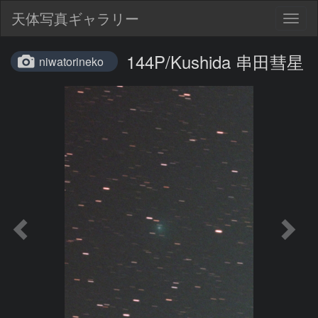
天体写真ギャラリー
Togg
navig
144P/Kushida 串田彗星
niwatorineko