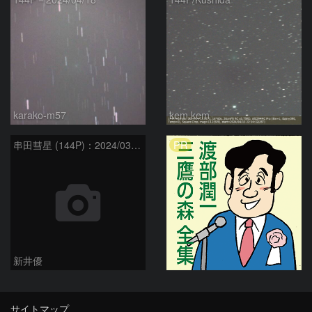
karako-m57
kem.kem
PR
串田彗星 (144P)：2024/03/27
新井優
サイトマップ