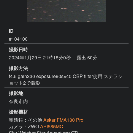
ID
#104100
撮影日時
2024年1月29日 21時18分0秒
露出 60分
撮影方法
f4.5 gain330 exposure90s×40 CBP filter使用 ステラシ
ョット2で撮影
撮影地
奈良市内
撮影機材
望遠鏡：その他
Askar FMA180 Pro
カメラ：ZWO
ASI585MC
Sky-Watcher Star Adventurer GTi