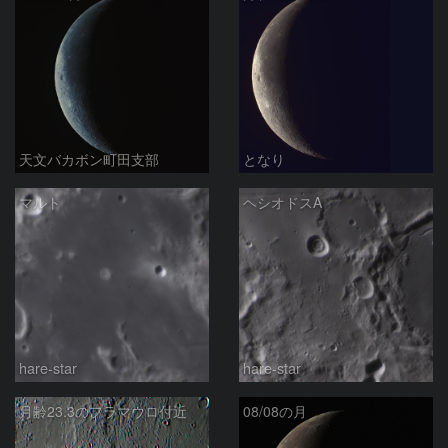
天文バカボン町田支部
となり
マルト
ヘシオドスA
hare-star
hare-star
月齢23.3のフラマウロ付近
08/08の月