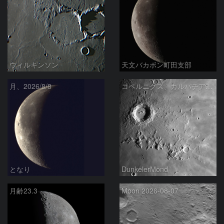
ウィルキンソン
天文バカボン町田支部
月、2026/8/8
コペルニクス、カルパチア山脈付近
となり
DunkelerMond
月齢23.3
Moon 2026-08-07