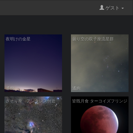
ゲスト
夜明けの金星
曇り空の双子座流星群
遙絢
遙絢
さそり座 アンタレス付近
皆既月食 ターコイズフリンジ