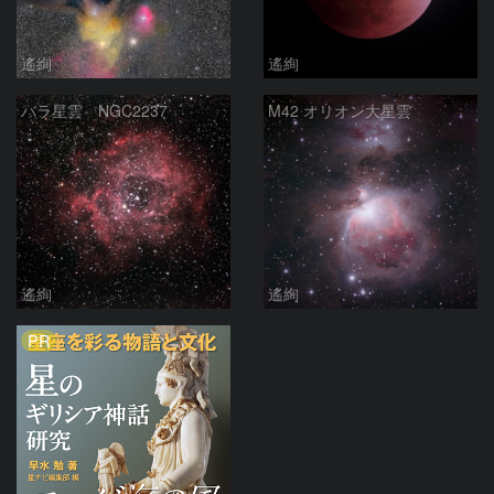
遙絢
遙絢
バラ星雲 NGC2237
M42 オリオン大星雲
遙絢
遙絢
PR