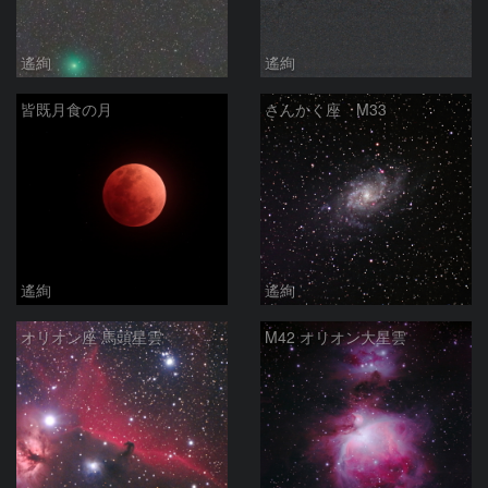
遙絢
遙絢
皆既月食の月
さんかく座 M33
遙絢
遙絢
オリオン座 馬頭星雲
M42 オリオン大星雲