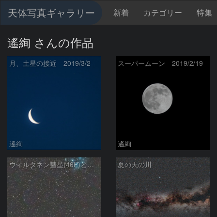
天体写真ギャラリー
新着
カテゴリー
特集
遙絢 さんの作品
月、土星の接近 2019/3/2
スーパームーン 2019/2/19
遙絢
遙絢
ウィルタネン彗星(46P)とプレアデス星団
夏の天の川