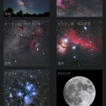
遙絢
遙絢
オリオン座と冬の大三角・天の川
オリオン座 馬頭星雲
遙絢
遙絢
すばる
元日の月