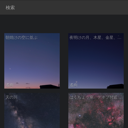
検索
朝焼けの空に並ぶ
夜明けの月、木星、金星、さそり座アンタレス
遙絢
遙絢
天の川
はくちょう座 デネブ付近の散光星雲