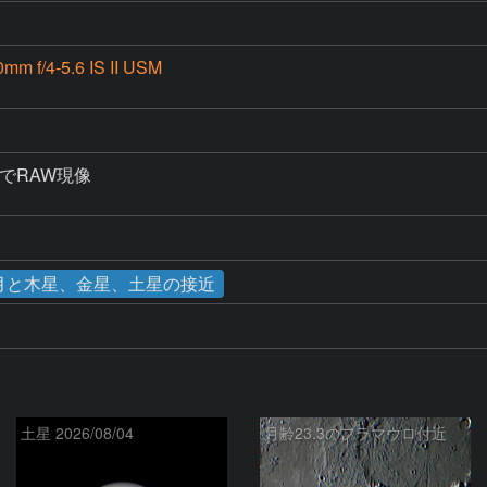
mm f/4-5.6 IS II USM
al 4でRAW現像

日 月と木星、金星、土星の接近
土星 2026/08/04
月齢23.3のフラマウロ付近