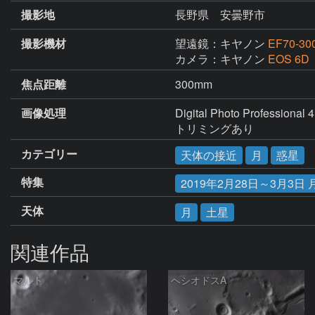
撮影地
長野県 安曇野市
撮影機材
望遠鏡：キヤノン
EF70-300
カメラ：キヤノン
EOS 6D
焦点距離
300mm
画像処理
Digital Photo Profession
トリミングあり
カテゴリー
天体の接近
月
惑星
特集
2019年2月28日～3月3
天体
月
土星
関連作品
マルト
ヘシオドスA