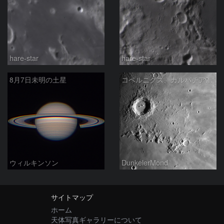
hare-star
hare-star
8月7日未明の土星
コペルニクス、カルパチア山脈付近
ウィルキンソン
DunkelerMond
サイトマップ
ホーム
天体写真ギャラリーについて