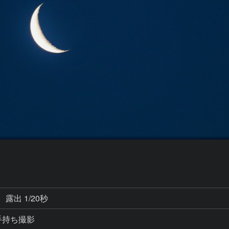
露出 1/20秒
 手持ち撮影