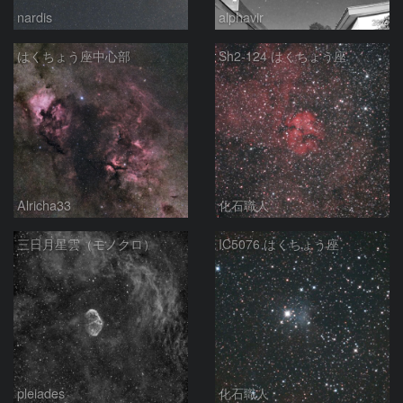
nardis
alphavir
はくちょう座中心部
Sh2-124 はくちょう座
Alricha33
化石職人
三日月星雲（モノクロ）
IC5076 はくちょう座
pleiades
化石職人