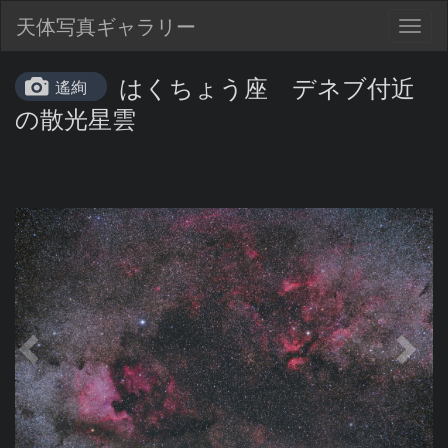
天体写真ギャラリー
Togg
navig
はくちょう座 デネブ付近
遙絢
の散光星雲