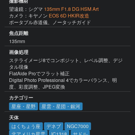
撮影機材
望遠鏡：シグマ
135mm F1.8 DG HSM Art
カメラ：キヤノン
EOS 6D HKIR改造
ポータブル赤道儀、ノータッチガイド
焦点距離
135mm
画像処理
ステライメージ8でコンポジット、レベル調整、デジ
タル現像

FlatAide Proでフラット補正

Digital Photo Professional 4でカラーバランス、明
度、彩度調整、JPEG変換
カテゴリー
星座・星野
星雲・星団・銀河
天体
はくちょう座
デネブ
NGC7000
北アメリカ星雲
IC1318
サドル