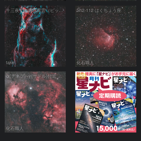
十三夜での網状星雲（ピッカリングの三角）
Sh2-112 はくちょう座
take
化石職人
PR
α(デネブ)~γ(サドル)付近 NGC7000 北アメリカ星雲 IC5067~5070 ペリカン星雲 はくちょう座
化石職人