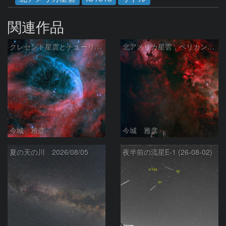
関連作品
クレセント星雲とチューリップ星雲の真ん中あたりにある星雲 NGC6883 ???
北アメリカ星雲，ペリカン星雲，サドル付近，クレセント星雲，網状星雲・・・etc
今城 雅彦
今城 雅彦
夏の天の川 2026/08/05
夜半前の流星E-1 (26-08-02)