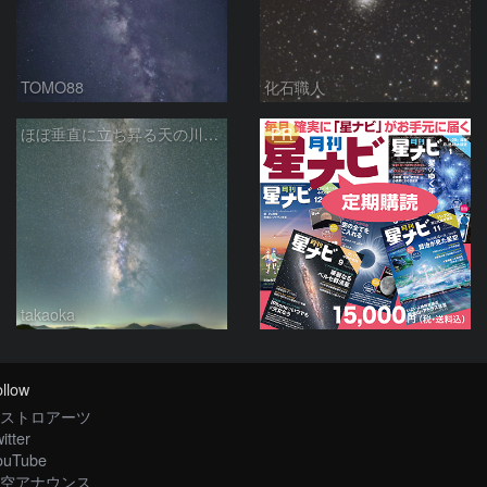
TOMO88
化石職人
PR
ほぼ垂直に立ち昇る天の川銀河
takaoka
llow
ストロアーツ
itter
ouTube
空アナウンス