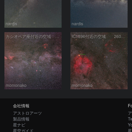
nardis
nardis
カシオペア座付近の空域 260720
IC1396付近の空域 260720
momonako
momonako
会社情報
Fo
アストロアーツ
ア
製品情報
Tw
星ナビ
Y
星空ガイド
星