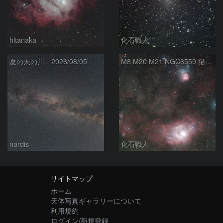
hltanaka
化石職人
夏の天の川 2026/08/05
M8 M20 M21 NGC6559 猫の手星雲 いて座
nardis
化石職人
サイトマップ
ホーム
天体写真ギャラリーについて
利用規約
ログイン/新規登録