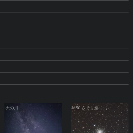
天の川
M80 さそり座