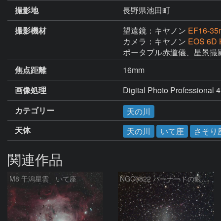
撮影地
長野県池田町
撮影機材
望遠鏡：キヤノン
EF16-35
カメラ：キヤノン
EOS 6D
ポータブル赤道儀、星景撮影
焦点距離
16mm
画像処理
Digital Photo Prof
カテゴリー
天の川
天体
天の川
いて座
さそり
関連作品
M8 干潟星雲 いて座
NGC6822 バーナードの銀河 いて座