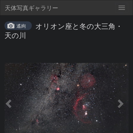
天体写真ギャラリー
Togg
navig
オリオン座と冬の大三角・
遙絢
天の川