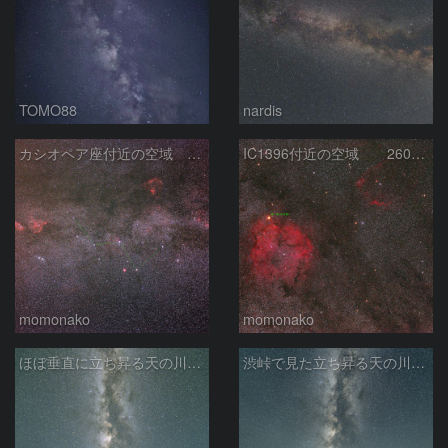
TOMO88
nardis
カシオペア座付近の空域 260720
IC1396付近の空域 260720
momonako
momonako
ほぼ垂直に立ち昇る天の川銀河
渋峠で見た立ち昇る天の川銀河