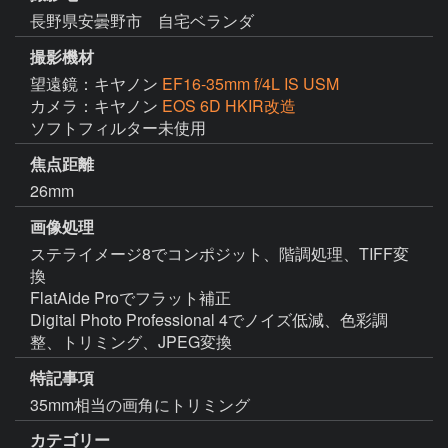
長野県安曇野市 自宅ベランダ
撮影機材
望遠鏡：キヤノン
EF16-35mm f/4L IS USM
カメラ：キヤノン
EOS 6D HKIR改造
ソフトフィルター未使用
焦点距離
26mm
画像処理
ステライメージ8でコンポジット、階調処理、TIFF変
換

FlatAide Proでフラット補正

Digital Photo Professional 4でノイズ低減、色彩調
整、トリミング、JPEG変換
特記事項
35mm相当の画角にトリミング
カテゴリー