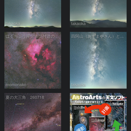
takaoka
takaoka
はくちょう座デネブ付近の空域 260720
四阿山（あずまやさん）と立ち昇る夏の銀河
momonako
takaoka
PR
夏の大三角 260718