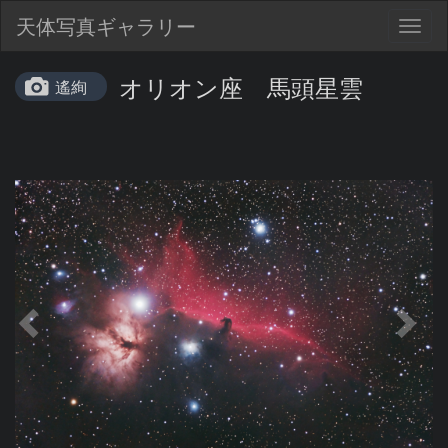
天体写真ギャラリー
Togg
navig
オリオン座 馬頭星雲
遙絢