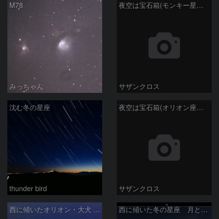
M78
夜空は宝石箱(モンキー星雲 NGC2174) Seestar50
みっちゃん
サザンクロス
沈む冬の星座
夜空は宝石箱(オリオン座大星雲 M42) Seestar50
thunder bird
サザンクロス
西に傾いたオリオン・大犬 (2026/04/21)
西に傾いた冬の星座 月と金星＆木星