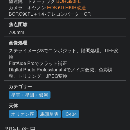
望遠鏡：トミーテック
BORG90FL
カメラ：キヤノン
EOS 6D HKIR改造
BORG90FL＋1.4×テレコンバーターGR
焦点距離
700mm
画像処理
ステライメージ8でコンポジット、階調処理、TIFF変
換

FlatAide Proでフラット補正

Digital Photo Professional 4でノイズ低減、色彩調
整、トリミング、JPEG変換
カテゴリー
星雲・星団・銀河
天体
オリオン座
馬頭星雲
IC434