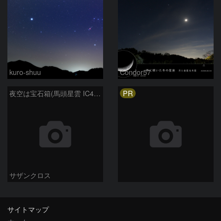
kuro-shuu
Condor57
PR
夜空は宝石箱(馬頭星雲 IC434) Seestar50
サザンクロス
サイトマップ