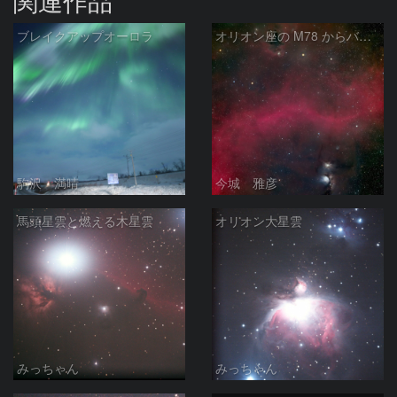
関連作品
ブレイクアップオーロラ
オリオン座の M78 からバーナードループをまたいで LDN1622あたり
駒沢 満晴
今城 雅彦
馬頭星雲と燃える木星雲
オリオン大星雲
みっちゃん
みっちゃん