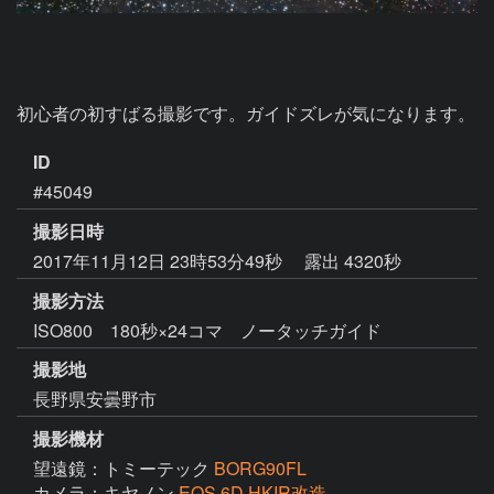
初心者の初すばる撮影です。ガイドズレが気になります。
ID
#45049
撮影日時
2017年11月12日 23時53分49秒
露出 4320秒
撮影方法
ISO800 180秒×24コマ ノータッチガイド
撮影地
長野県安曇野市
撮影機材
望遠鏡：トミーテック
BORG90FL
カメラ：キヤノン
EOS 6D HKIR改造