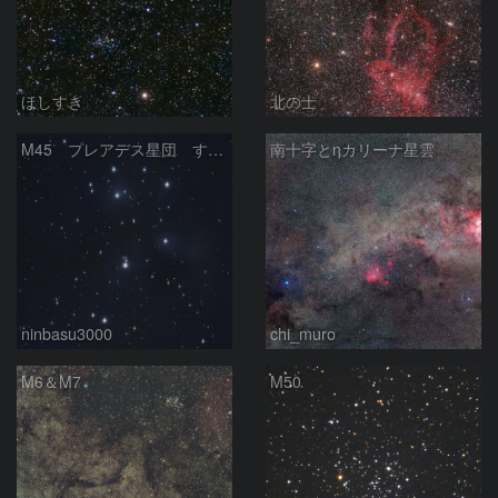
ほしすき
北の士
M45 プレアデス星団 すばる
南十字とηカリーナ星雲
ninbasu3000
chi_muro
M6＆M7
M50