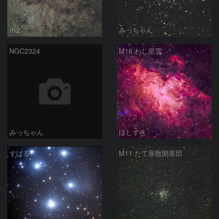
ｍ2
みっちゃん
NGC2324
M16 わし星雲
みっちゃん
ほしすき
すばる
M11 たて座散開星団