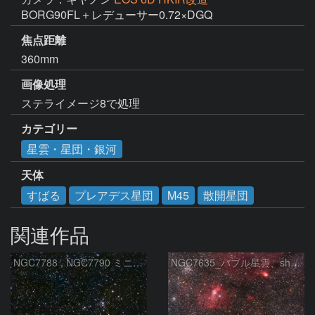
BORG90FL＋レデューサー0.72×DGQ
焦点距離
360mm
画像処理
ステライメージ8で処理
カテゴリー
星雲・星団・銀河
天体
すばる
プレアデス星団
M45
散開星団
関連作品
NGC7788 , NGC7790 ミニ二重星団
NGC7635_バブル星雲、sh2-157_くわがた星雲