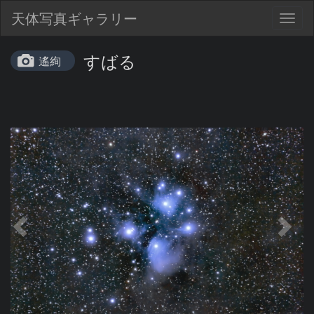
天体写真ギャラリー
Togg
navig
すばる
遙絢