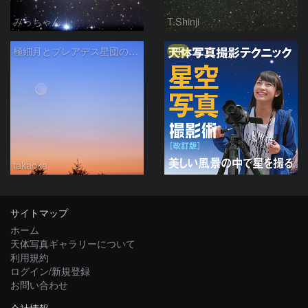
みっちゃん
T.Shinji
PR
極細月とプレアデス星団の接近
takaoka
サイトマップ
ホーム
天体写真ギャラリーについて
利用規約
ログイン/新規登録
お問い合わせ
会社情報