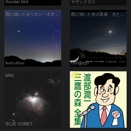
thunder bird
サザンクロス
西に傾いたオリオン・大犬 (2026/04/21)
西に傾いた冬の星座 月と金星＆木星
kuro-shuu
Condor57
PR
M42
BLUE COMET