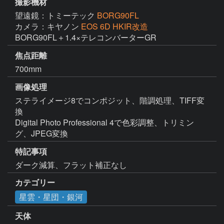
撮影機材
望遠鏡：トミーテック
BORG90FL
カメラ：キヤノン
EOS 6D HKIR改造
BORG90FL＋1.4×テレコンバーターGR
焦点距離
700mm
画像処理
ステライメージ8でコンポジット、階調処理、TIFF変
換

Digital Photo Professional 4で色彩調整、トリミン
グ、JPEG変換
特記事項
ダーク減算、フラット補正なし
カテゴリー
星雲・星団・銀河
天体