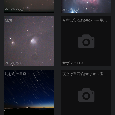
みっちゃん
みっちゃん
M78
夜空は宝石箱(モンキー星雲 NGC2174) Seestar50
みっちゃん
サザンクロス
沈む冬の星座
夜空は宝石箱(オリオン座大星雲 M42) Seestar50