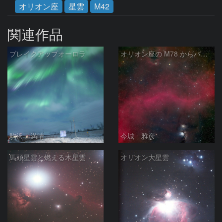
オリオン座
星雲
M42
関連作品
ブレイクアップオーロラ
オリオン座の M78 からバーナードループをまたいで LDN1622あたり
駒沢 満晴
今城 雅彦
馬頭星雲と燃える木星雲
オリオン大星雲