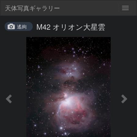
天体写真ギャラリー
Togg
navig
M42 オリオン大星雲
遙絢