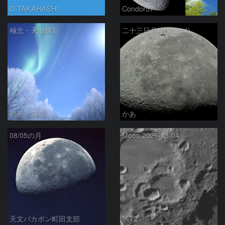
O.TAKAHASHI
Condor57
極北・天地輝彩
二十三日月(月齢21.4)
駒沢 満晴
かあ
08/05の月
Moon 2026-08-04
天文バカボン町田支部
IKT2