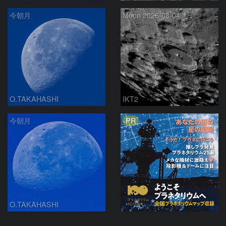
今朝月
Moon 2026-08-04
O.TAKAHASHI
IKT2
PR
今朝月
O.TAKAHASHI