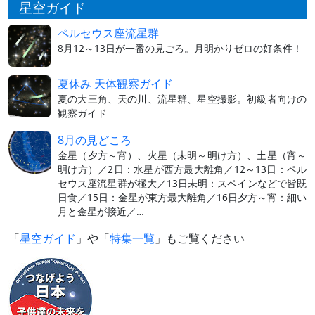
星空ガイド
ペルセウス座流星群
8月12～13日が一番の見ごろ。月明かりゼロの好条件！
夏休み 天体観察ガイド
夏の大三角、天の川、流星群、星空撮影。初級者向けの
観察ガイド
8月の見どころ
金星（夕方～宵）、火星（未明～明け方）、土星（宵～
明け方）／2日：水星が西方最大離角／12～13日：ペル
セウス座流星群が極大／13日未明：スペインなどで皆既
日食／15日：金星が東方最大離角／16日夕方～宵：細い
月と金星が接近／…
「
星空ガイド
」や「
特集一覧
」もご覧ください