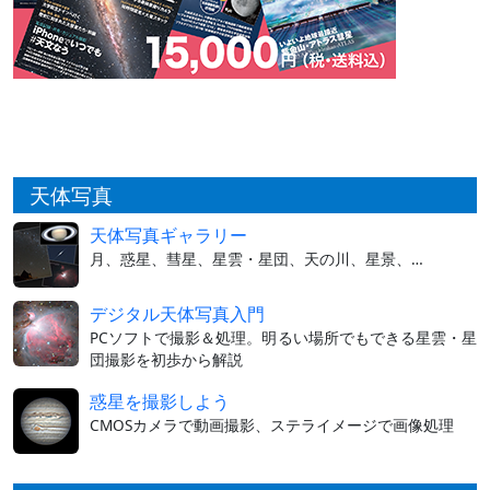
天体写真
天体写真ギャラリー
月、惑星、彗星、星雲・星団、天の川、星景、…
デジタル天体写真入門
PCソフトで撮影＆処理。明るい場所でもできる星雲・星
団撮影を初歩から解説
惑星を撮影しよう
CMOSカメラで動画撮影、ステライメージで画像処理