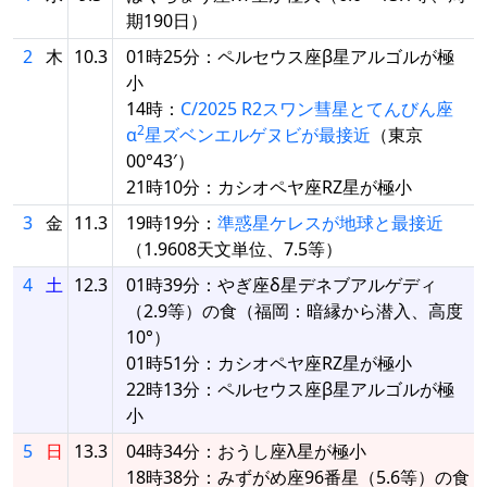
期190日）
2
木
10.3
01時25分：ペルセウス座β星アルゴルが極
小
14時：
C/2025 R2スワン彗星とてんびん座
2
α
星ズベンエルゲヌビが最接近
（東京
00°43′）
21時10分：カシオペヤ座RZ星が極小
3
金
11.3
19時19分：
準惑星ケレスが地球と最接近
（1.9608天文単位、7.5等）
4
土
12.3
01時39分：やぎ座δ星デネブアルゲディ
（2.9等）の食（福岡：暗縁から潜入、高度
10°）
01時51分：カシオペヤ座RZ星が極小
22時13分：ペルセウス座β星アルゴルが極
小
5
日
13.3
04時34分：おうし座λ星が極小
18時38分：みずがめ座96番星（5.6等）の食