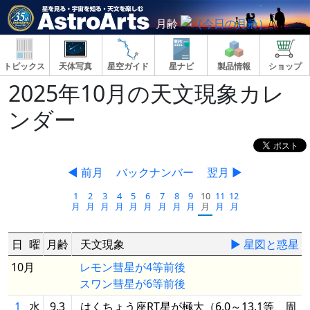
月齢
トピックス
天体写真
星空ガイド
星ナビ
製品情報
ショップ
2025年10月の天文現象カレ
ンダー
◀ 前月
バックナンバー
翌月 ▶
1
2
3
4
5
6
7
8
9
10
11
12
月
月
月
月
月
月
月
月
月
月
月
月
日
曜
月齢
天文現象
▶ 星図と惑星
10月
レモン彗星が4等前後
スワン彗星が6等前後
1
水
9.3
はくちょう座RT星が極大（6.0～13.1等、周