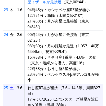
星イザールが最接近
（東京00°44′）
23
木
1.6
04時48分：カシオペヤ座RZ星が極小
12時51分：霜降（太陽黄経210°）
21時58分：月が火星に最接近（東京
04°45′）
24
金
2.6
00時24分：月が水星に最接近（東京
02°23′）
08時30分：月の距離が最遠（1.057、40万
6444km、視直径29.4′）
16時58分：さそり座1番星（4.6等）の食
（東京：暗縁から潜入、高度10°）
22時53分：おうし座λ星が極小
23時54分：ペルセウス座β星アルゴルが極
小
25
土
3.6
わし座RT星が極大（7.6～14.5等、周期327
日）
17時：C/2025 K2パンスターズ彗星が近日
点を通過（周期128年）