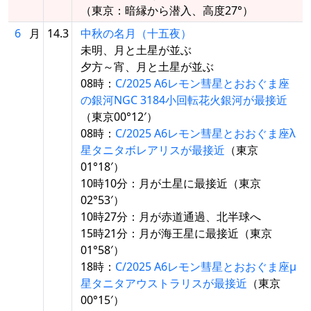
（東京：暗縁から潜入、高度27°）
6
月
14.3
中秋の名月（十五夜）
未明、月と土星が並ぶ
夕方～宵、月と土星が並ぶ
08時：
C/2025 A6レモン彗星とおおぐま座
の銀河NGC 3184小回転花火銀河が最接近
（東京00°12′）
08時：
C/2025 A6レモン彗星とおおぐま座λ
星タニタボレアリスが最接近
（東京
01°18′）
10時10分：月が土星に最接近（東京
02°53′）
10時27分：月が赤道通過、北半球へ
15時21分：月が海王星に最接近（東京
01°58′）
18時：
C/2025 A6レモン彗星とおおぐま座μ
星タニタアウストラリスが最接近
（東京
00°15′）