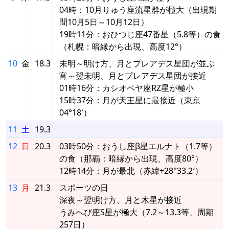
04時：10月りゅう座流星群が極大（出現期
間10月5日～10月12日）
19時11分：おひつじ座47番星（5.8等）の食
（札幌：暗縁から出現、高度12°）
10
金
18.3
未明～明け方、月とプレアデス星団が並ぶ
宵～翌未明、月とプレアデス星団が接近
01時16分：カシオペヤ座RZ星が極小
15時37分：月が天王星に最接近（東京
04°18′）
11
土
19.3
12
日
20.3
03時50分：おうし座β星エルナト（1.7等）
の食（那覇：暗縁から出現、高度80°）
12時14分：月が最北（赤緯+28°33.2′）
13
月
21.3
スポーツの日
深夜～翌明け方、月と木星が接近
うみへび座S星が極大（7.2～13.3等、周期
257日）