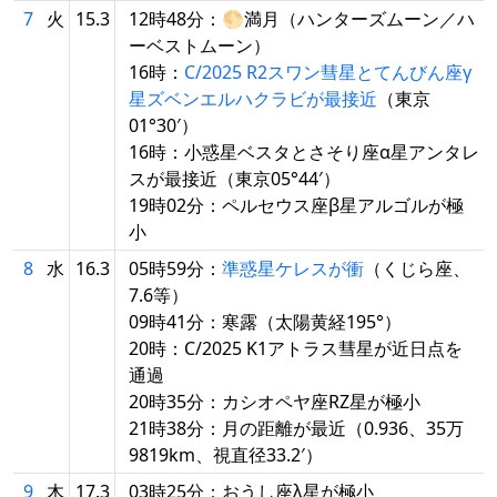
7
火
15.3
12時48分：🌕満月（ハンターズムーン／ハ
ーベストムーン）
16時：
C/2025 R2スワン彗星とてんびん座γ
星ズベンエルハクラビが最接近
（東京
01°30′）
16時：小惑星ベスタとさそり座α星アンタレ
スが最接近（東京05°44′）
19時02分：ペルセウス座β星アルゴルが極
小
8
水
16.3
05時59分：
準惑星ケレスが衝
（くじら座、
7.6等）
09時41分：寒露（太陽黄経195°）
20時：C/2025 K1アトラス彗星が近日点を
通過
20時35分：カシオペヤ座RZ星が極小
21時38分：月の距離が最近（0.936、35万
9819km、視直径33.2′）
9
木
17.3
03時25分：おうし座λ星が極小