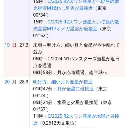
15時：
C/2025 R2スワン彗星とへび座の散
光星雲M16わし星雲が最接近
（東京
00°34′）
15時：
C/2025 R2スワン彗星といて座の散
光星雲M17オメガ星雲が最接近
（東京
01°52′）
19
日
27.3
未明～明け方、細い月と金星がやや離れて
並ぶ
06時：C/2024 N1パンスターズ彗星が近日
点を通過
08時58分：月が赤道通過、南半球へ
20
月
28.3
明け方、細い月と金星が接近
01時42分：
月が金星に最接近
（東京
03°24′）
05時24分：水星と火星が最接近（東京
01°57′）
11時：
C/2025 R2スワン彗星が地球と最接
近
（0.2612天文単位）