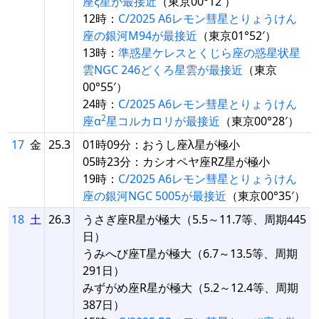
座ξ星が最接近
（東京00°12′）
12時：
C/2025 A6レモン彗星とりょうけん
座の銀河M94が最接近
（東京01°52′）
13時：
準惑星ケレスとくじら座の惑星状星
雲NGC 246どくろ星雲が最接近
（東京
00°55′）
24時：
C/2025 A6レモン彗星とりょうけん
2
座α
星コルカロリが最接近
（東京00°28′）
17
金
25.3
01時09分：おうし座λ星が極小
05時23分：カシオペヤ座RZ星が極小
19時：
C/2025 A6レモン彗星とりょうけん
座の銀河NGC 5005が最接近
（東京00°35′）
18
土
26.3
うさぎ座R星が極大（5.5～11.7等、周期445
日）
うみへび座T星が極大（6.7～13.5等、周期
291日）
みずがめ座R星が極大（5.2～12.4等、周期
387日）