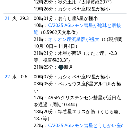
12時29分：秋の土用（太陽黄経207°）
19時26分：カシオペヤ座RZ星が極小
21
火
29.3
00時01分：おうし座λ星が極小
10時：
C/2025 A6レモン彗星が地球と最接
近
（0.5962天文単位）
21時：
オリオン座流星群が極大
（出現期間
10月10日～11月4日）
21時21分：木星が西矩（ふたご座、-2.3
等、視直径39.3″）
21時25分：🌑新月
22
水
0.6
00時07分：カシオペヤ座RZ星が極小
03時05分：ペルセウス座β星アルゴルが極
小
17時：495P/クリステンセン彗星が近日点
を通過（周期10.4年）
18時20分：準惑星エリスが衝（くじら座、
18.7等）
22時：
C/2025 A6レモン彗星とうしかい座ε