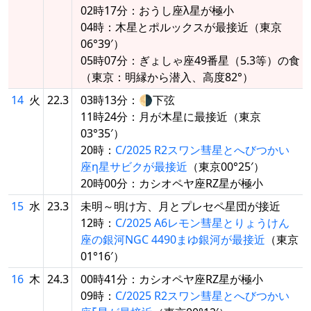
02時17分：おうし座λ星が極小
04時：木星とポルックスが最接近（東京
06°39′）
05時07分：ぎょしゃ座49番星（5.3等）の食
（東京：明縁から潜入、高度82°）
14
火
22.3
03時13分：🌗下弦
11時24分：月が木星に最接近（東京
03°35′）
20時：
C/2025 R2スワン彗星とへびつかい
座η星サビクが最接近
（東京00°25′）
20時00分：カシオペヤ座RZ星が極小
15
水
23.3
未明～明け方、月とプレセペ星団が接近
12時：
C/2025 A6レモン彗星とりょうけん
座の銀河NGC 4490まゆ銀河が最接近
（東京
01°16′）
16
木
24.3
00時41分：カシオペヤ座RZ星が極小
09時：
C/2025 R2スワン彗星とへびつかい