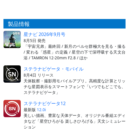
製品情報
星ナビ 2026年9月号
8月5日 発売
「宇宙兄弟」最終回 / 新月のペルセ群極大を見る・撮る
/ 変わる「惑星」の定義 / 星空の下で深呼吸する天文台
浴 / TAMRON 12-20mm F2.8 / ほか
ステラナビゲータ・モバイル
8月4日 リリース
天体観察・撮影用モバイルアプリ。高精度な計算とリッ
チな星図表示をスマートフォンで「いつでもどこでも、
ステラナビゲータ」
ステラナビゲータ12
最新版
12.0i
美しい描画、豊富な天体データ、オリジナル番組エディ
タなど「星空ひろがる 楽しさひろげる」天文シミュレー
ション