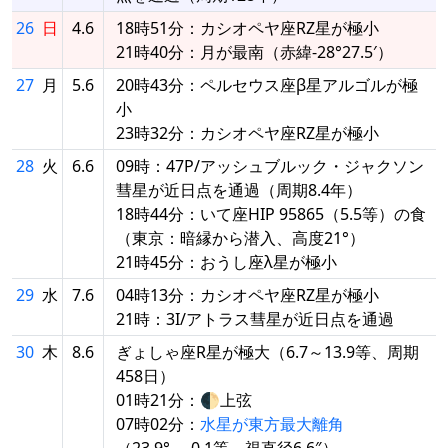
26
日
4.6
18時51分：カシオペヤ座RZ星が極小
21時40分：月が最南（赤緯-28°27.5′）
27
月
5.6
20時43分：ペルセウス座β星アルゴルが極
小
23時32分：カシオペヤ座RZ星が極小
28
火
6.6
09時：47P/アッシュブルック・ジャクソン
彗星が近日点を通過（周期8.4年）
18時44分：いて座HIP 95865（5.5等）の食
（東京：暗縁から潜入、高度21°）
21時45分：おうし座λ星が極小
29
水
7.6
04時13分：カシオペヤ座RZ星が極小
21時：3I/アトラス彗星が近日点を通過
30
木
8.6
ぎょしゃ座R星が極大（6.7～13.9等、周期
458日）
01時21分：🌓上弦
07時02分：
水星が東方最大離角
（23.9°、-0.1等、視直径6.6″）