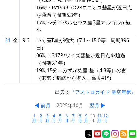
16時：P/1999 RO28ロニオス彗星が近日点
を通過（周期6.3年）
17時32分：ペルセウス座β星アルゴルが極
小
31
金
9.6
いて座T星が極大（7.1～15.0等、周期396
日）
06時：317P/ワイズ彗星が近日点を通過
（周期5.1年）
19時15分：みずがめ座ι星（4.3等）の食
（東京：暗縁から潜入、高度41°）
出典：
『アストロガイド 星空年鑑』
◀ 前月
2025年10月
翌月 ▶
1
2
3
4
5
6
7
8
9
10
11
12
月
月
月
月
月
月
月
月
月
月
月
月