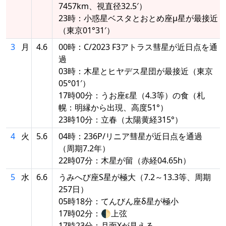
7457km、視直径32.5′）
23時：小惑星ベスタとおとめ座μ星が最接近
（東京01°31′）
3
月
4.6
00時：C/2023 F3アトラス彗星が近日点を通
過
03時：木星とヒヤデス星団が最接近（東京
05°01′）
17時00分：うお座ε星（4.3等）の食（札
幌：明縁から出現、高度51°）
23時10分：立春（太陽黄経315°）
4
火
5.6
04時：236P/リニア彗星が近日点を通過
（周期7.2年）
22時07分：木星が留（赤経04.65h）
5
水
6.6
うみへび座S星が極大（7.2～13.3等、周期
257日）
05時18分：てんびん座δ星が極小
17時02分：🌓上弦
17時23分：月面Xが見える