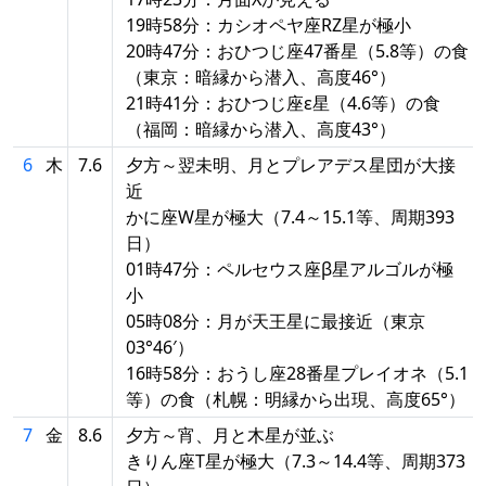
19時58分：カシオペヤ座RZ星が極小
20時47分：おひつじ座47番星（5.8等）の食
（東京：暗縁から潜入、高度46°）
21時41分：おひつじ座ε星（4.6等）の食
（福岡：暗縁から潜入、高度43°）
6
木
7.6
夕方～翌未明、月とプレアデス星団が大接
近
かに座W星が極大（7.4～15.1等、周期393
日）
01時47分：ペルセウス座β星アルゴルが極
小
05時08分：月が天王星に最接近（東京
03°46′）
16時58分：おうし座28番星プレイオネ（5.1
等）の食（札幌：明縁から出現、高度65°）
7
金
8.6
夕方～宵、月と木星が並ぶ
きりん座T星が極大（7.3～14.4等、周期373