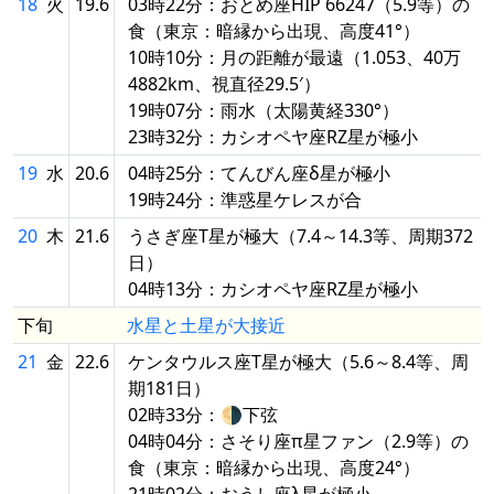
18
火
19.6
03時22分：おとめ座HIP 66247（5.9等）の
食（東京：暗縁から出現、高度41°）
10時10分：月の距離が最遠（1.053、40万
4882km、視直径29.5′）
19時07分：雨水（太陽黄経330°）
23時32分：カシオペヤ座RZ星が極小
19
水
20.6
04時25分：てんびん座δ星が極小
19時24分：準惑星ケレスが合
20
木
21.6
うさぎ座T星が極大（7.4～14.3等、周期372
日）
04時13分：カシオペヤ座RZ星が極小
下旬
水星と土星が大接近
21
金
22.6
ケンタウルス座T星が極大（5.6～8.4等、周
期181日）
02時33分：🌗下弦
04時04分：さそり座π星ファン（2.9等）の
食（東京：暗縁から出現、高度24°）
21時02分：おうし座λ星が極小