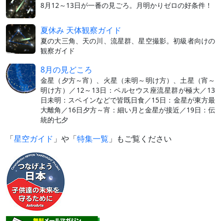
8月12～13日が一番の見ごろ。月明かりゼロの好条件！
夏休み 天体観察ガイド
夏の大三角、天の川、流星群、星空撮影。初級者向けの
観察ガイド
8月の見どころ
金星（夕方～宵）、火星（未明～明け方）、土星（宵～
明け方）／12～13日：ペルセウス座流星群が極大／13
日未明：スペインなどで皆既日食／15日：金星が東方最
大離角／16日夕方～宵：細い月と金星が接近／19日：伝
統的七夕
「
星空ガイド
」や「
特集一覧
」もご覧ください