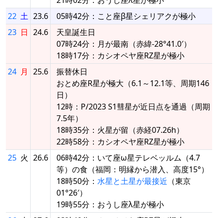
22
土
23.6
05時42分：こと座β星シェリアクが極小
23
日
24.6
天皇誕生日
07時24分：月が最南（赤緯-28°41.0′）
18時17分：カシオペヤ座RZ星が極小
24
月
25.6
振替休日
おとめ座R星が極大（6.1～12.1等、周期146
日）
12時：P/2023 S1彗星が近日点を通過（周期
7.5年）
18時35分：火星が留（赤経07.26h）
22時58分：カシオペヤ座RZ星が極小
25
火
26.6
06時42分：いて座ω星テレベッルム（4.7
等）の食（福岡：明縁から潜入、高度15°）
18時50分：
水星と土星が最接近
（東京
01°26′）
19時55分：おうし座λ星が極小