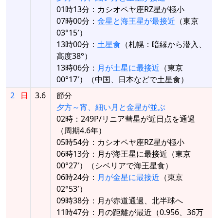
01時13分：カシオペヤ座RZ星が極小
07時00分：
金星と海王星が最接近
（東京
03°15′）
13時00分：
土星食
（札幌：暗縁から潜入、
高度38°）
13時06分：
月が土星に最接近
（東京
00°17′）（中国、日本などで土星食）
2
日
3.6
節分
夕方～宵、細い月と金星が並ぶ
02時：249P/リニア彗星が近日点を通過
（周期4.6年）
05時54分：カシオペヤ座RZ星が極小
06時13分：月が海王星に最接近（東京
00°27′）（シベリアで海王星食）
06時24分：
月が金星に最接近
（東京
02°53′）
09時38分：月が赤道通過、北半球へ
11時47分：月の距離が最近（0.956、36万