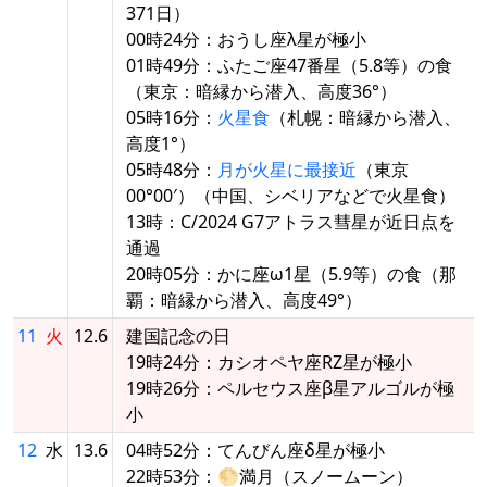
371日）
00時24分：おうし座λ星が極小
01時49分：ふたご座47番星（5.8等）の食
（東京：暗縁から潜入、高度36°）
05時16分：
火星食
（札幌：暗縁から潜入、
高度1°）
05時48分：
月が火星に最接近
（東京
00°00′）（中国、シベリアなどで火星食）
13時：C/2024 G7アトラス彗星が近日点を
通過
20時05分：かに座ω1星（5.9等）の食（那
覇：暗縁から潜入、高度49°）
11
火
12.6
建国記念の日
19時24分：カシオペヤ座RZ星が極小
19時26分：ペルセウス座β星アルゴルが極
小
12
水
13.6
04時52分：てんびん座δ星が極小
22時53分：🌕満月（スノームーン）