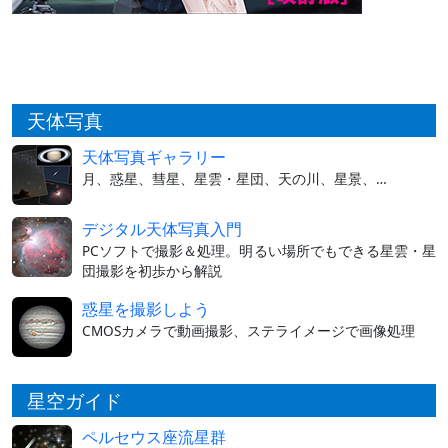
天体写真
天体写真ギャラリー
月、惑星、彗星、星雲・星団、天の川、星景、…
デジタル天体写真入門
PCソフトで撮影＆処理。明るい場所でもできる星雲・星
団撮影を初歩から解説
惑星を撮影しよう
CMOSカメラで動画撮影、ステライメージで画像処理
星空ガイド
ペルセウス座流星群