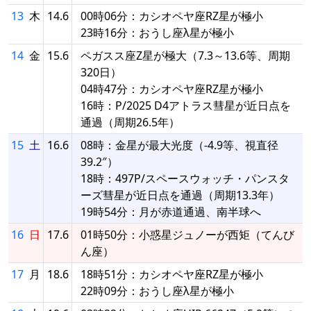
13
木
14.6
00時06分：カシオペヤ座RZ星が極小
23時16分：おうし座λ星が極小
14
金
15.6
ペガスス座Z星が極大（7.3～13.6等、周期
320日）
04時47分：カシオペヤ座RZ星が極小
16時：P/2025 D4アトラス彗星が近日点を
通過（周期26.5年）
15
土
16.6
08時：金星が最大光度（-4.9等、視直径
39.2″）
18時：497P/スペースウォッチ・パンスタ
ーズ彗星が近日点を通過（周期13.3年）
19時54分：月が赤道通過、南半球へ
16
日
17.6
01時50分：小惑星ジュノーが西矩（てんび
ん座）
17
月
18.6
18時51分：カシオペヤ座RZ星が極小
22時09分：おうし座λ星が極小