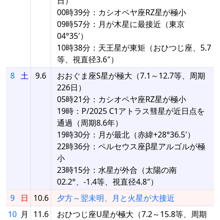
日）
00時39分：カシオペヤ座RZ星が極小
09時57分：月が木星に最接近（東京
04°35′）
10時38分：天王星が東矩（おひつじ座、5.7
等、視直径3.6″）
8
土
9.6
おおぐま座S星が極大（7.1～12.7等、周期
226日）
05時21分：カシオペヤ座RZ星が極小
19時：P/2025 C1アトラス彗星が近日点を
通過（周期8.6年）
19時30分：月が最北（赤緯+28°36.5′）
22時36分：ペルセウス座β星アルゴルが極
小
23時15分：水星が外合（太陽の南
02.2°、-1.4等、視直径4.8″）
9
日
10.6
夕方～翌未明、月と火星が大接近
10
月
11.6
おひつじ座U星が極大（7.2～15.8等、周期