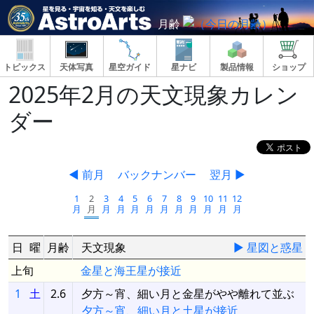
月齢
トピックス
天体写真
星空ガイド
星ナビ
製品情報
ショップ
2025年2月の天文現象カレン
ダー
◀ 前月
バックナンバー
翌月 ▶
1
2
3
4
5
6
7
8
9
10
11
12
月
月
月
月
月
月
月
月
月
月
月
月
日
曜
月齢
天文現象
▶ 星図と惑星
上旬
金星と海王星が接近
1
土
2.6
夕方～宵、細い月と金星がやや離れて並ぶ
夕方～宵、細い月と土星が接近