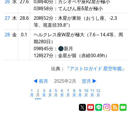
26
水
27.6
03時40分：カシオペヤ座RZ星が極小
03時58分：てんびん座δ星が極小
27
木
28.6
20時52分：木星が東矩（おうし座、-2.3
等、視直径39.8″）
28
金
0.1
ヘルクレス座W星が極大（7.6～14.4等、周
期280日）
09時45分：🌑新月
12時27分：金星が留（赤経00.49h）
出典：
『アストロガイド 星空年鑑』
◀ 前月
2025年2月
翌月 ▶
1
2
3
4
5
6
7
8
9
10
11
12
月
月
月
月
月
月
月
月
月
月
月
月