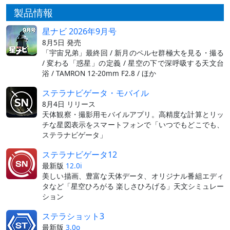
製品情報
星ナビ 2026年9月号
8月5日 発売
「宇宙兄弟」最終回 / 新月のペルセ群極大を見る・撮る
/ 変わる「惑星」の定義 / 星空の下で深呼吸する天文台
浴 / TAMRON 12-20mm F2.8 / ほか
ステラナビゲータ・モバイル
8月4日 リリース
天体観察・撮影用モバイルアプリ。高精度な計算とリッ
チな星図表示をスマートフォンで「いつでもどこでも、
ステラナビゲータ」
ステラナビゲータ12
最新版
12.0i
美しい描画、豊富な天体データ、オリジナル番組エディ
タなど「星空ひろがる 楽しさひろげる」天文シミュレー
ション
ステラショット3
最新版
3.0o