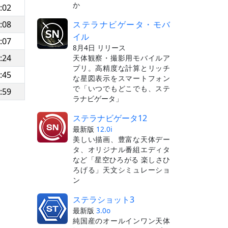
か
:02
ステラナビゲータ・モバ
:08
イル
:07
8月4日 リリース
:24
天体観察・撮影用モバイルア
プリ。高精度な計算とリッチ
:45
な星図表示をスマートフォン
で「いつでもどこでも、ステ
:59
ラナビゲータ」
ステラナビゲータ12
最新版
12.0i
美しい描画、豊富な天体デー
タ、オリジナル番組エディタ
など「星空ひろがる 楽しさひ
ろげる」天文シミュレーショ
ン
ステラショット3
最新版
3.0o
純国産のオールインワン天体