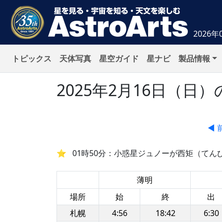
2026年
トピックス
天体写真
星空ガイド
星ナビ
製品情報
2025年2月16日（
◀ 
01時50分：小惑星ジュノーが西矩（てん
薄明
場所
始
終
出
札幌
4:56
18:42
6:30