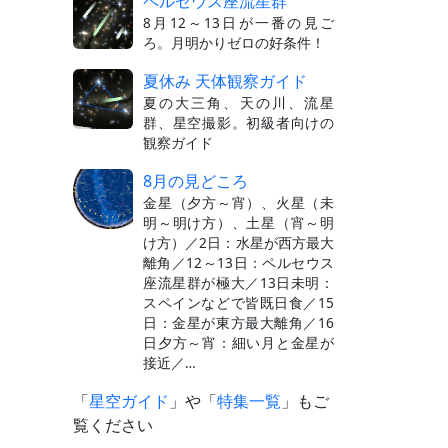
ペルセウス座流星群
8月12～13日が一番の見ご
ろ。月明かりゼロの好条件！
夏休み 天体観察ガイド
夏の大三角、天の川、流星
群、星空撮影。初級者向けの
観察ガイド
8月の見どころ
金星（夕方～宵）、火星（未
明～明け方）、土星（宵～明
け方）／2日：水星が西方最大
離角／12～13日：ペルセウス
座流星群が極大／13日未明：
スペインなどで皆既日食／15
日：金星が東方最大離角／16
日夕方～宵：細い月と金星が
接近／…
「
星空ガイド
」や「
特集一覧
」もご
覧ください