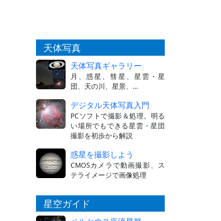
天体写真
天体写真ギャラリー
月、惑星、彗星、星雲・星
団、天の川、星景、…
デジタル天体写真入門
PCソフトで撮影＆処理。明る
い場所でもできる星雲・星団
撮影を初歩から解説
惑星を撮影しよう
CMOSカメラで動画撮影、ス
テライメージで画像処理
星空ガイド