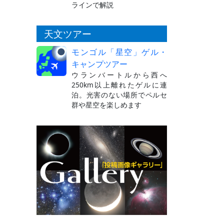
ラインで解説
天文ツアー
モンゴル「星空」ゲル・
キャンプツアー
ウランバートルから西へ
250km以上離れたゲルに連
泊。光害のない場所でペルセ
群や星空を楽しめます