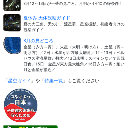
8月12～13日が一番の見ごろ。月明かりゼロの好条件！
夏休み 天体観察ガイド
夏の大三角、天の川、流星群、星空撮影。初級者向けの
観察ガイド
8月の見どころ
金星（夕方～宵）、火星（未明～明け方）、土星（宵～
明け方）／2日：水星が西方最大離角／12～13日：ペル
セウス座流星群が極大／13日未明：スペインなどで皆既
日食／15日：金星が東方最大離角／16日夕方～宵：細い
月と金星が接近／…
「
星空ガイド
」や「
特集一覧
」もご覧ください