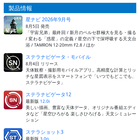
製品情報
星ナビ 2026年9月号
8月5日 発売
「宇宙兄弟」最終回 / 新月のペルセ群極大を見る・撮る
/ 変わる「惑星」の定義 / 星空の下で深呼吸する天文台
浴 / TAMRON 12-20mm F2.8 / ほか
ステラナビゲータ・モバイル
8月4日 リリース
天体観察・撮影用モバイルアプリ。高精度な計算とリッ
チな星図表示をスマートフォンで「いつでもどこでも、
ステラナビゲータ」
ステラナビゲータ12
最新版
12.0i
美しい描画、豊富な天体データ、オリジナル番組エディ
タなど「星空ひろがる 楽しさひろげる」天文シミュレー
ション
ステラショット3
最新版
3.0o