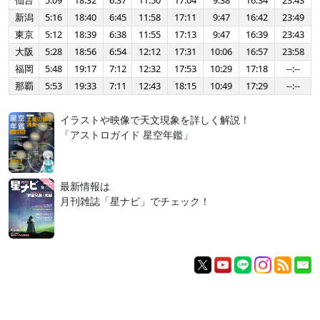
仙台
5:09
18:32
6:37
11:50
17:04
9:38
16:34
23:43
新潟
5:16
18:40
6:45
11:58
17:11
9:47
16:42
23:49
東京
5:12
18:39
6:38
11:55
17:13
9:47
16:39
23:43
大阪
5:28
18:56
6:54
12:12
17:31
10:06
16:57
23:58
福岡
5:48
19:17
7:12
12:32
17:53
10:29
17:18
--:--
那覇
5:53
19:33
7:11
12:43
18:15
10:49
17:29
--:--
イラストや映像で天文現象を詳しく解説！
「アストロガイド 星空年鑑」
最新情報は
月刊雑誌「星ナビ」でチェック！