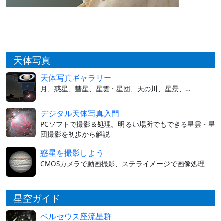
天体写真
天体写真ギャラリー
月、惑星、彗星、星雲・星団、天の川、星景、…
デジタル天体写真入門
PCソフトで撮影＆処理。明るい場所でもできる星雲・星
団撮影を初歩から解説
惑星を撮影しよう
CMOSカメラで動画撮影、ステライメージで画像処理
星空ガイド
ペルセウス座流星群