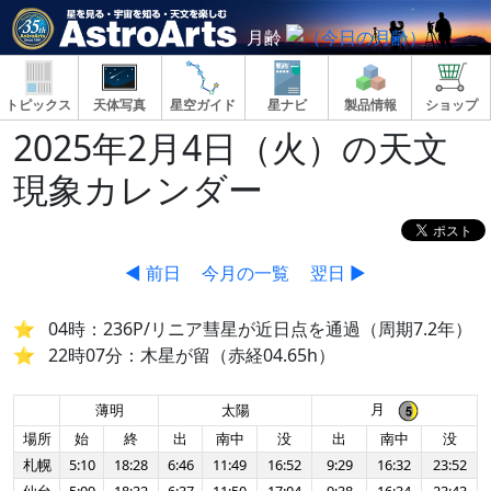
月齢
トピックス
天体写真
星空ガイド
星ナビ
製品情報
ショップ
2025年2月4日（火）の天文
現象カレンダー
◀ 前日
今月の一覧
翌日 ▶
04時：236P/リニア彗星が近日点を通過（周期7.2年）
22時07分：木星が留（赤経04.65h）
月
薄明
太陽
場所
始
終
出
南中
没
出
南中
没
札幌
5:10
18:28
6:46
11:49
16:52
9:29
16:32
23:52