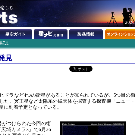
202
2年7月
発見
ヒドラなど4つの衛星があることが知られているが、5つ目の
した。冥王星など太陽系外縁天体を探査する探査機「ニュー
王星に到着予定となっている。
」と仮符号がつけられた今回の衛
広域カメラ3」で6月26