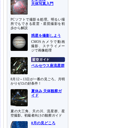
天体写真入門
PCソフトで撮影＆処理。明るい場
所でもできる星雲・星団撮影を初
歩から解説
惑星を撮影しよう
CMOSカメラで動画
撮影、ステライメー
ジで画像処理
ペルセウス座流星群
8月12～13日が一番の見ごろ。月明
かりゼロの好条件！
夏休み 天体観察ガ
イド
夏の大三角、天の川、流星群、星
空撮影。初級者向けの観察ガイド
8月の見どころ