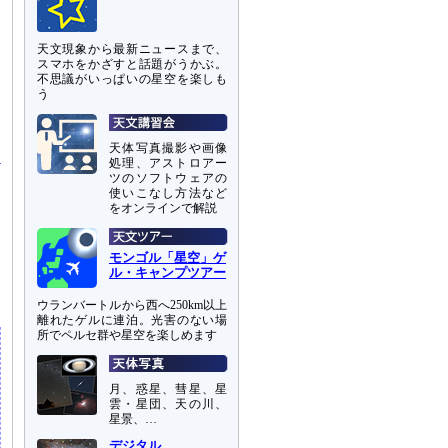
天文現象から最新ニュースまで、
スマホをかざすと話題がうかぶ。
不思議がいっぱいの星空を楽しも
う
天体写真撮影や画像
処理、アストロアー
ツのソフトウェアの
使いこなし方法など
をオンラインで解説
ほ
モンゴル「星空」ゲ
す
ル・キャンプツアー
ウランバートルから西へ250km以上
離れたゲルに連泊。光害のない場
所でペルセ群や星空を楽しめます
月、惑星、彗星、星
雲・星団、天の川、
星景、…
デジタル