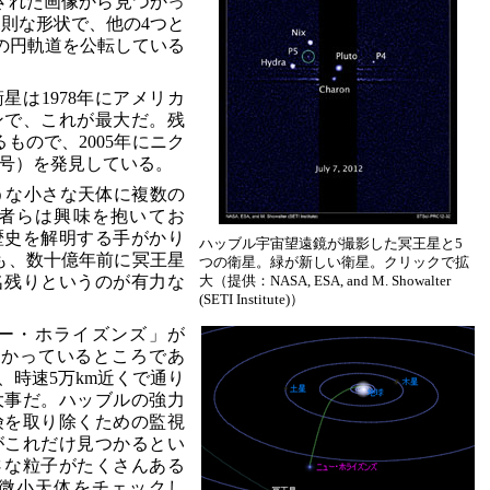
影された画像から見つかっ
規則な形状で、他の4つと
mの円軌道を公転している
星は1978年にアメリカ
ンで、これが最大だ。残
もので、2005年にニク
仮符号）を発見している。
ような小さな天体に複数の
者らは興味を抱いてお
歴史を解明する手がかり
ハッブル宇宙望遠鏡が撮影した冥王星と5
も、数十億年前に冥王星
つの衛星。緑が新しい衛星。クリックで拡
名残りというのが有力な
大（提供：NASA, ESA, and M. Showalter
(SETI Institute)）
ー・ホライズンズ」が
て向かっているところであ
、時速5万km近くで通り
大事だ。ハッブルの強力
険を取り除くための監視
がこれだけ見つかるとい
さな粒子がたくさんある
微小天体をチェックし