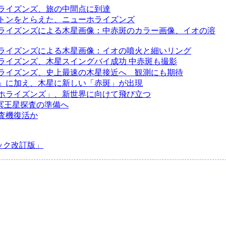
ライズンズ、旅の中間点に到達
トンをとらえた、ニューホライズンズ
ライズンズによる木星画像：中赤斑のカラー画像、イオの溶
ライズンズによる木星画像：イオの噴火と細いリング
ライズンズ、木星スイングバイ成功 中赤斑も撮影
ライズンズ、史上最速の木星接近へ 観測にも期待
」に加え、木星に新しい「赤斑」が出現
ホライズンズ」、新世界に向けて飛び立つ
、冥王星探査の準備へ
査機復活か
ック改訂版」