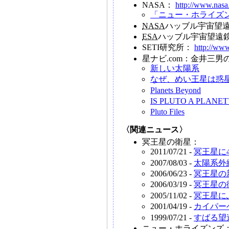
NASA：
http://www.nasa
「ニュー・ホライズ
NASA
ハッブル宇宙望
ESA
ハッブル宇宙望遠
SETI研究所：
http://www
星ナビ.com：金井三
新しい太陽系
なぜ、めい王星は惑
Planets Beyond
IS PLUTO A PLANET
Pluto Files
〈関連ニュース〉
冥王星の衛星：
2011/07/21 -
冥王星に
2007/08/03 -
太陽系外
2006/06/23 -
冥王星の
2006/03/19 -
冥王星の
2005/11/02 -
冥王星に
2001/04/19 -
カイパー
1999/07/21 -
すばる望
ニュー・ホライズンズ