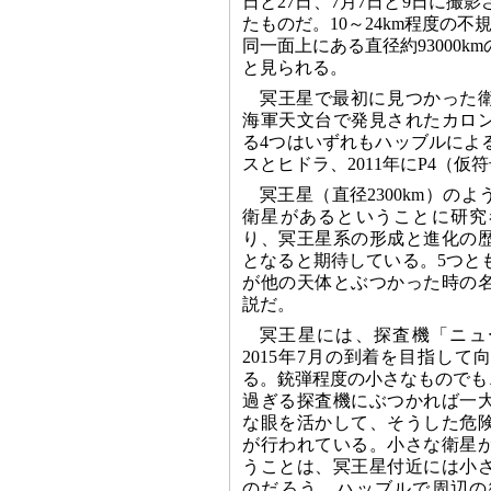
日と27日、7月7日と9日に撮
たものだ。10～24km程度の不
同一面上にある直径約93000k
と見られる。
冥王星で最初に見つかった衛
海軍天文台で発見されたカロ
る4つはいずれもハッブルによる
スとヒドラ、2011年にP4（
冥王星（直径2300km）の
衛星があるということに研究
り、冥王星系の形成と進化の
となると期待している。5つと
が他の天体とぶつかった時の
説だ。
冥王星には、探査機「ニュ
2015年7月の到着を目指し
る。銃弾程度の小さなものでも
過ぎる探査機にぶつかれば一
な眼を活かして、そうした危
が行われている。小さな衛星
うことは、冥王星付近には小
のだろう。ハッブルで周辺の