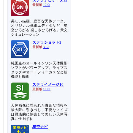
ステラナビゲータ12
最新版
12.0i
美しい描画、豊富な天体データ、
オリジナル番組エディタなど「星
空ひろがる 楽しさひろげる」天文
シミュレーション
ステラショット3
最新版
3.0o
純国産のオールインワン天体撮影
ソフトがパワーアップ。ライブス
タックやオートフォーカスなど新
機能も搭載
ステライメージ10
最新版
10.0f
天体画像に埋もれた微細な情報を
最大限に引き出し、不要なノイズ
は徹底的に除去して美しい天体写
真に仕上げる
星空ナビ