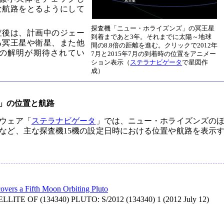
な航路をとるようにして
探査機「ニュー・ホライズンズ」の冥王星
査後は、計画中のジェー
到着まであと3年。それまでに太陽～地球
る冥王星や衛星、また他
間の8.8倍の距離を進む。クリックで2012年
の解明が期待されてい
7月と2015年7月の到着時の位置をアニメー
ション表示（
ステラナビゲータ
で星図作
成）
」の位置と航路
ウェア「
ステラナビゲータ
」では、ニュー・ホライズンズの
など、主な探査機15機の設定日時における位置や航路を表示
overs a Fifth Moon Orbiting Pluto
ITE OF (134340) PLUTO: S/2012 (134340) 1 (2012 July 12)