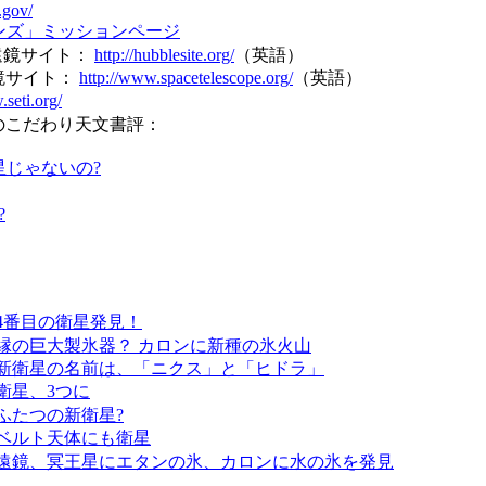
.gov/
ンズ」ミッションページ
遠鏡サイト：
http://hubblesite.org/
（英語）
鏡サイト：
http://www.spacetelescope.org/
（英語）
.seti.org/
男のこだわり天文書評：
星じゃないの?
?
4番目の衛星発見！
縁の巨大製氷器？ カロンに新種の氷火山
新衛星の名前は、「ニクス」と「ヒドラ」
衛星、3つに
ふたつの新衛星?
ベルト天体にも衛星
遠鏡、冥王星にエタンの氷、カロンに水の氷を発見
：