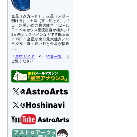
金星（夕方～宵）、火星（未明～
明け方）、土星（宵～明け方）／2
日：水星が西方最大離角／12～13
日：ペルセウス座流星群が極大／1
3日未明：スペインなどで皆既日食
／15日：金星が東方最大離角／16
日夕方～宵：細い月と金星が接近
／…
「
星空ガイド
」や「
特集一覧
」も
ご覧ください