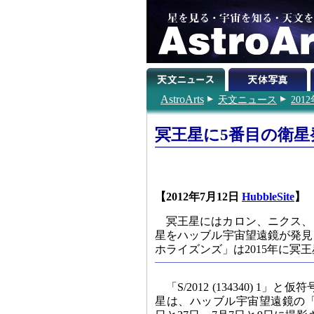
AstroArts
天文ニュース
201
冥王星に5番目の衛星
【2012年7月12日
HubbleSite
】
冥王星にはカロン、ニクス、
星をハッブル宇宙望遠鏡が発見
ホライズンズ」は2015年に冥
「S/2012 (134340) 1
星は、ハッブル宇宙望遠鏡の「