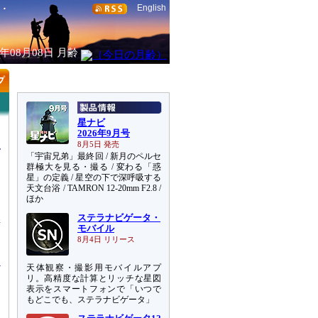
English
6年08月08日
月齢
星ナビ
2026年9月号
8月5日 発売
「宇宙兄弟」最終回 / 新月のペルセ
群極大を見る・撮る / 変わる「惑
星」の定義 / 星空の下で深呼吸する
天文台浴 / TAMRON 12-20mm F2.8 /
ほか
ステラナビゲータ・
衛
モバイル
・
8月4日 リリース
天体観察・撮影用モバイルアプ
リ。高精度な計算とリッチな星図
表示をスマートフォンで「いつで
もどこでも、ステラナビゲータ」