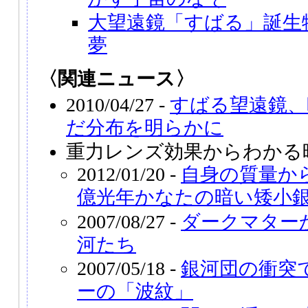
大望遠鏡「すばる」誕生
夢
〈関連ニュース〉
2010/04/27 -
すばる望遠鏡、
だ分布を明らかに
重力レンズ効果からわかる
2012/01/20 -
自身の質量から
億光年かなたの暗い矮小
2007/08/27 -
ダークマター
河たち
2007/05/18 -
銀河団の衝突
ーの「波紋」