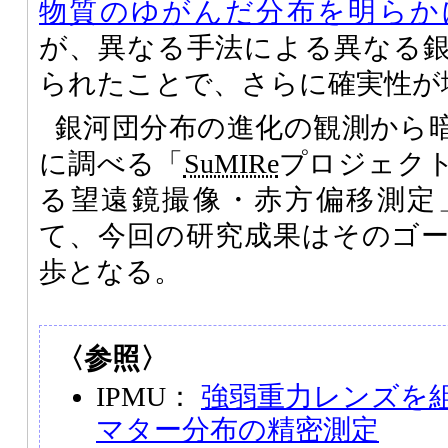
物質のゆがんだ分布を明らか
が、異なる手法による異なる
られたことで、さらに確実性が
銀河団分布の進化の観測から
に調べる「
SuMIRe
プロジェク
る望遠鏡撮像・赤方偏移測定
て、今回の研究成果はそのゴ
歩となる。
〈参照〉
IPMU：
強弱重力レンズを
マター分布の精密測定