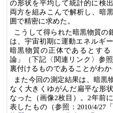
の形状を平均して統計的に検
両方を組みこんで解析し、暗
囲で精密に求めた。
こうして得られた暗黒物質の
は、宇宙初期に運動エネルギ
暗黒物質の正体であるとする
論」（下記〈関連リンク〉参
裏付けるものであることがわか
また今回の測定結果は、暗黒
なく大きくゆがんだ扁平な形
なった（画像2枚目）。2年前
表したもの（参照：2010/4/27