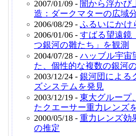
2007/01/09 -
闇から浮かび
造：ダークマターの広域
2006/08/29 -
ふるいにかけ
2006/01/06 -
すばる望遠鏡
つ銀河の雛たち」を観測
2004/07/28 -
ハッブル宇宙
た、個性的な複数の銀河
2003/12/24 -
銀河団による
ズシステムを発見
2003/12/19 -
東大グループ
たクエーサー重力レンズ
2000/05/18 -
重力レンズ効
の推定