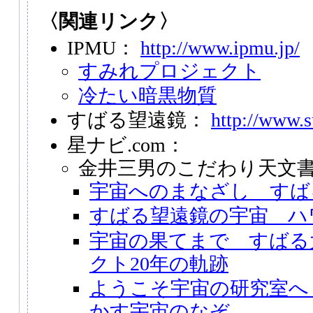
〈関連リンク〉
IPMU：
http://www.ipmu.jp/
すみれプロジェクト
冷たい暗黒物質
すばる望遠鏡：
http://www.s
星ナビ.com：
金井三男のこだわり天文
宇宙へのまなざし すば
すばる望遠鏡の宇宙 ハ
宇宙の果てまで すばる
クト20年の軌跡
ようこそ宇宙の研究室へ
かす宇宙のなぞ