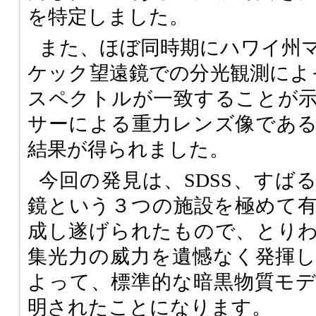
を特定しました。
また、ほぼ同時期にハワイ州
ケック望遠鏡での分光観測によ
スペクトルが一致することが
サーによる重力レンズ像であ
結果が得られました。
今回の発見は、
SDSS
、すば
鏡という３つの施設を極めて
成し遂げられたもので、とり
集光力の威力を遺憾なく発揮
よって、標準的な暗黒物質モ
明されたことになります。