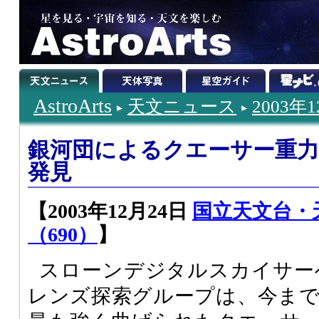
AstroArts
天文ニュース
2003年
銀河団によるクエーサー重
発見
【2003年12月24日
国立天文台・
（690）
】
スローンデジタルスカイサー
レンズ探索グループは、今ま