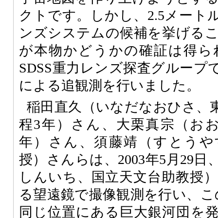
クトです。しかし、2.5メート
ンズシステムの候補を挙げる
が本物かどうかの確証は得ら
SDSS重力レンズ探査グループ
による追観測を行いました。
稲田直久（いなだなおひさ、
程3年）さん、大栗真宗（お
年）さん、須藤靖（すとうや
授）さんらは、2003年5月29
しんいち、国立天文台助教授
る望遠鏡で撮像観測を行い、こ
同じ位置にある巨大銀河団を