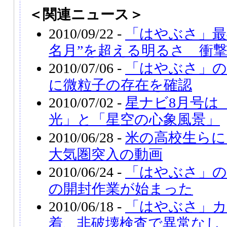
＜関連ニュース＞
2010/09/22 -
「はやぶさ」最
名月”を超える明るさ 衝
2010/07/06 -
「はやぶさ」
に微粒子の存在を確認
2010/07/02 -
星ナビ8月号は
光」と「星空の心象風景」
2010/06/28 -
米の高校生らに
大気圏突入の動画
2010/06/24 -
「はやぶさ」
の開封作業が始まった
2010/06/18 -
「はやぶさ」カ
着、非破壊検査で異常なし