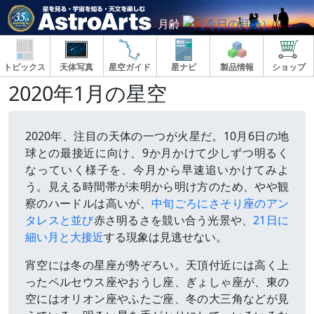
月齢
トピックス
天体写真
星空ガイド
星ナビ
製品情報
ショップ
2020年1月の星空
2020年、注目の天体の一つが火星だ。10月6日の地
球との最接近に向け、9か月かけて少しずつ明るく
なっていく様子を、今月から早速追いかけてみよ
う。見える時間帯が未明から明け方のため、やや観
察のハードルは高いが、
中旬ごろにさそり座のアン
タレスと並び
赤さ明るさを競い合う光景や、
21日に
細い月と大接近
する現象は見逃せない。
宵空には冬の星座が勢ぞろい。天頂付近には高く上
ったペルセウス座やおうし座、ぎょしゃ座が、東の
空にはオリオン座やふたご座、冬の大三角などが見