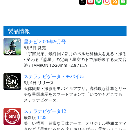
製品情報
星ナビ 2026年9月号
8月5日 発売
「宇宙兄弟」最終回 / 新月のペルセ群極大を見る・撮る
/ 変わる「惑星」の定義 / 星空の下で深呼吸する天文台
浴 / TAMRON 12-20mm F2.8 / ほか
ステラナビゲータ・モバイル
8月4日 リリース
天体観察・撮影用モバイルアプリ。高精度な計算とリッ
チな星図表示をスマートフォンで「いつでもどこでも、
ステラナビゲータ」
ステラナビゲータ12
最新版
12.0i
美しい描画、豊富な天体データ、オリジナル番組エディ
タなど「星空ひろがる 楽しさひろげる」天文シミュレー