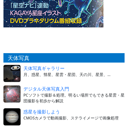
天体写真
天体写真ギャラリー
月、惑星、彗星、星雲・星団、天の川、星景、…
デジタル天体写真入門
PCソフトで撮影＆処理。明るい場所でもできる星雲・星
団撮影を初歩から解説
惑星を撮影しよう
CMOSカメラで動画撮影、ステライメージで画像処理