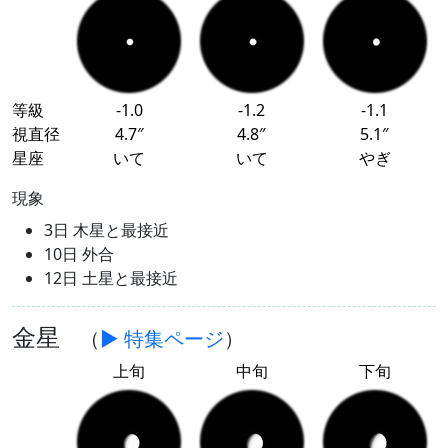
等級
-1.0
-1.2
-1.1
視直径
4.7″
4.8″
5.1″
星座
いて
いて
やぎ
現象
3日 木星と最接近
10日 外合
12日 土星と最接近
金星
（
▶ 特集ページ
）
上旬
中旬
下旬