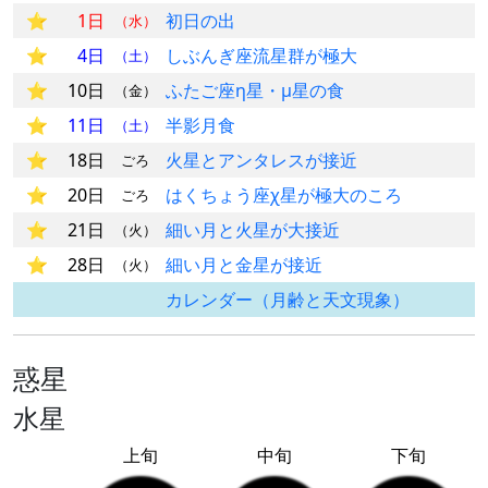
1日
初日の出
（水）
4日
しぶんぎ座流星群が極大
（土）
10日
ふたご座η星・μ星の食
（金）
11日
半影月食
（土）
18日
火星とアンタレスが接近
ごろ
20日
はくちょう座χ星が極大のころ
ごろ
21日
細い月と火星が大接近
（火）
28日
細い月と金星が接近
（火）
カレンダー（月齢と天文現象）
惑星
水星
上旬
中旬
下旬