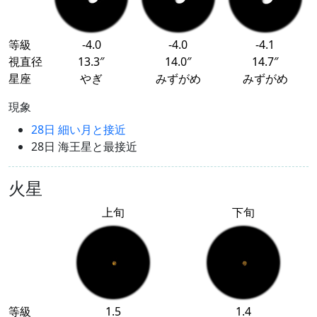
等級
-4.0
-4.0
-4.1
視直径
13.3″
14.0″
14.7″
星座
やぎ
みずがめ
みずがめ
現象
28日 細い月と接近
28日 海王星と最接近
火星
上旬
下旬
等級
1.5
1.4