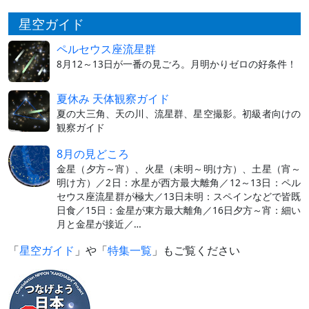
星空ガイド
ペルセウス座流星群
8月12～13日が一番の見ごろ。月明かりゼロの好条件！
夏休み 天体観察ガイド
夏の大三角、天の川、流星群、星空撮影。初級者向けの
観察ガイド
8月の見どころ
金星（夕方～宵）、火星（未明～明け方）、土星（宵～
明け方）／2日：水星が西方最大離角／12～13日：ペル
セウス座流星群が極大／13日未明：スペインなどで皆既
日食／15日：金星が東方最大離角／16日夕方～宵：細い
月と金星が接近／…
「
星空ガイド
」や「
特集一覧
」もご覧ください