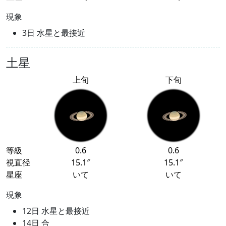
現象
3日 水星と最接近
土星
上旬
下旬
等級
0.6
0.6
視直径
15.1″
15.1″
星座
いて
いて
現象
12日 水星と最接近
14日 合