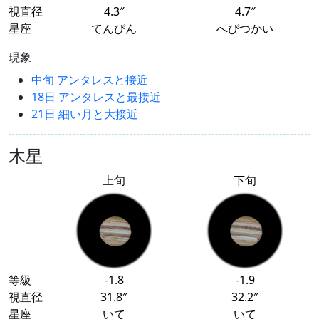
視直径
4.3″
4.7″
星座
てんびん
へびつかい
現象
中旬 アンタレスと接近
18日 アンタレスと最接近
21日 細い月と大接近
木星
上旬
下旬
等級
-1.8
-1.9
視直径
31.8″
32.2″
星座
いて
いて