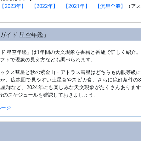
【2023年】
【2022年】
【2021年】
【流星全般】
（ア
ガイド 星空年鑑」
ド 星空年鑑」は1年間の天文現象を書籍と番組で詳しく紹介
ソフトで現象の見え方なども調べられます。
ルックス彗星と秋の紫金山・アトラス彗星はどちらも肉眼等級
ほか、広範囲で見やすい土星食やスピカ食、さらに絶好条件の
星群など、2024年にも楽しみな天文現象がたくさんありま
分のスケジュールを確認しておきましょう。
ページ