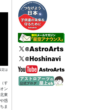
設定は
（す
オン
北東
や惑
ちま