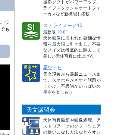
撮影ソフトがパワーアップ。
ライブスタックやオートフォ
ーカスなど新機能も搭載
す。つ
ステライメージ10
かでも
最新版
10.0f
。
天体画像に埋もれた微細な情
報を最大限に引き出し、不要
なノイズは徹底的に除去して
美しい天体写真に仕上げる
星空ナビ
天文現象から最新ニュースま
で、スマホをかざすと話題が
うかぶ。不思議がいっぱいの
星空を楽しもう
天文講習会
天体写真撮影や画像処理、ア
ストロアーツのソフトウェア
の使いこなし方法などをオン
設定は