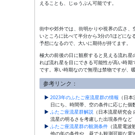
えることも、じゅうぶん可能です。
街中や郊外では、街明かりや視界の広さ、
いところに比べて半分から3分の1ほどにな
予想になるので、大いに期待が持てます。
極大の前後の日に観察すると見える流れ星
れば流れ星を目にできる可能性が高い時期
です。寒い時期なので無理は禁物ですが、
参考リンク：
2023年のふたご座流星群の情報
（日本
日にち、時間帯、空の条件に応じた個
ふたご座流星群解説
（日本流星研究会 
流星の明るさを考慮した出現条件など
ふたご座流星群の観測条件
（流星電波
他の年の条件や、昼でも観測可能な電