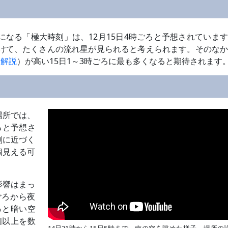
になる「極大時刻」は、12月15日4時ごろと予想されていま
にかけて、たくさんの流れ星が見られると考えられます。そのな
› 解説
）が高い15日1～3時ごろに最も多くなると期待されます
場所では、
ると予想さ
刻に近づく
0個見える可
影響はまっ
ごろから夜
っと暗い空
個以上を数
14日21時から15日5時まで、南の空を眺めた様子。場所の