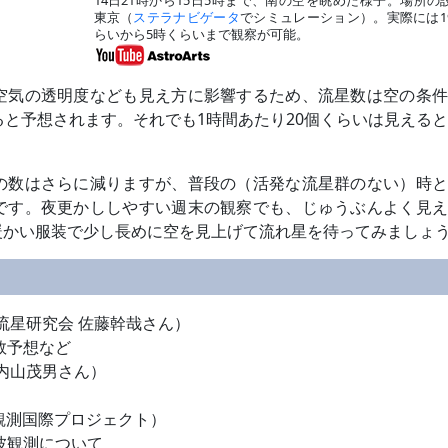
東京（
ステラナビゲータ
でシミュレーション）。実際には1
らいから5時くらいまで観察が可能。
空気の透明度なども見え方に影響するため、流星数は空の条件
ると予想されます。それでも1時間あたり20個くらいは見える
の数はさらに減りますが、普段の（活発な流星群のない）時と
です。夜更かししやすい週末の観察でも、じゅうぶんよく見え
暖かい服装で少し長めに空を見上げて流れ星を待ってみましょ
流星研究会 佐藤幹哉さん）
数予想など
内山茂男さん）
観測国際プロジェクト）
波観測について