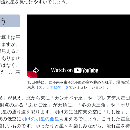
が流れ星を見つけやすいでしょう。
よう
計算上は平
りますが、
個見えるこ
くありませ
ではなく、
ただし、寒
15日4時に、西→南→東→北→西の空を眺めた様子。場所の
東京（
ステラナビゲータ
でシミュレーション）。
形」が見え、北から東に「カシオペヤ座」や「プレアデス星団
射点のある「ふたご座」が天頂に、「冬の大三角」や「オリ
れ星の通り道を彩ります。明け方には南東の空に「しし座」、
東の低空に
明けの明星の金星
も見えるでしょう。こうした星座
嬉しいものです。ゆったりと星々を楽しみながら、流れ星を待