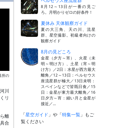
ペルセウス座流星群
8月12～13日が一番の見ご
ろ。月明かりゼロの好条件！
夏休み 天体観察ガイド
夏の大三角、天の川、流星
群、星空撮影。初級者向けの
観察ガイド
8月の見どころ
金星（夕方～宵）、火星（未
明～明け方）、土星（宵～明
け方）／2日：水星が西方最大
離角／12～13日：ペルセウス
場所の
座流星群が極大／13日未明：
スペインなどで皆既日食／15
河川
日：金星が東方最大離角／16
くリ
日夕方～宵：細い月と金星が
接近／…
「
星空ガイド
」や「
特集一覧
」もご
ら離
覧ください
具合