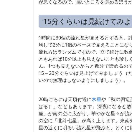
が悪くなるので、高いところを眺めるほう
15分くらいは見続けてみ
1時間に30個の流れ星が見えるとすると、
均して2分に1個のペースで見えることにな
流れ方はランダムですので、立て続けに数
ともあれば10分以上も見えないことも珍し
ん。1つも見えないからと数分で諦めるの
15～20分くらいは見上げてみましょう（
いので無理はしないようにしましょう）。
20時ごろには天頂付近に
木星
や「秋の四辺
ばる）」などもあります。深夜になると放
座」が南の空に広がり、華やかな星々が流
の空に「北斗七星」が高く上ります。東南
星の近くに明るい流れ星が飛ぶと、とくに