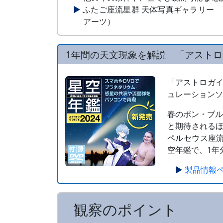
ふたご座流星群 天体写真ギャラリー
アーツ）
1年間の天文現象を解説 「アストロ
「アストロガイ
ュレーション
春のポン・ブ
と期待される
ペルセウス座流
空年鑑で、1年
製品情報
観察のポイント