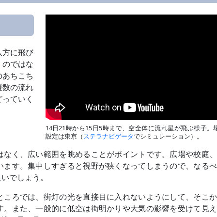
八方に飛び
」のではな
のあちこち
複数の流れ
どっていく
14日21時から15日5時まで、空全体に流れ星が飛ぶ様子。
設定は東京（
ステラナビゲータ
でシミュレーション）。
はなく、広い範囲を眺めることがポイントです。広場や校庭、
います。集中しすぎると視野が狭くなってしまうので、なるべ
良いでしょう。
ところでは、街灯の光を直接目に入れないようにして、そこか
す。また、一般的に低空は街明かりや大気の影響を受けて見え