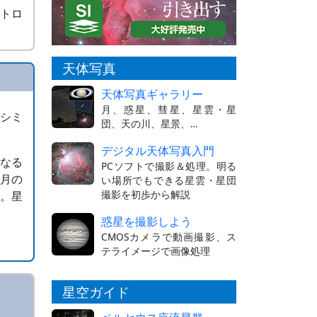
ストロ
天体写真
天体写真ギャラリー
月、惑星、彗星、星雲・星
。シミ
団、天の川、星景、…
デジタル天体写真入門
になる
PCソフトで撮影＆処理。明る
8月の
い場所でもできる星雲・星団
撮影を初歩から解説
す。星
惑星を撮影しよう
CMOSカメラで動画撮影、ス
テライメージで画像処理
星空ガイド