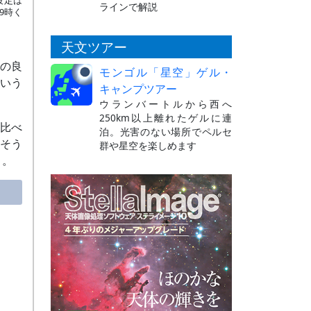
ラインで解説
9時く
天文ツアー
の良
モンゴル「星空」ゲル・
という
キャンプツアー
ウランバートルから西へ
250km以上離れたゲルに連
比べ
泊。光害のない場所でペルセ
そう
群や星空を楽しめます
う。