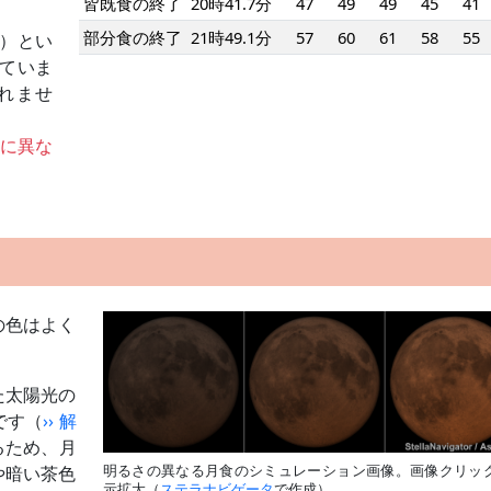
皆既食の終了
20時41.7分
47
49
49
45
41
部分食の終了
21時49.1分
57
60
61
58
55
）とい
ていま
れませ
とに異な
の色はよく
た太陽光の
です（
›› 解
るため、月
明るさの異なる月食のシミュレーション画像。画像クリッ
や暗い茶色
示拡大（
ステラナビゲータ
で作成）。