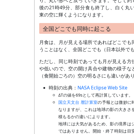
り、丸い形へと戻っていきます。そして約1
後の21時49分、部分食も終了し、白く丸
東の空に輝くようになります。
全国どこでも同時に起こる
月食は、月が見える場所であればどこでも
うことはなく、全国どこでも（日本以外で
ただし、同じ時刻であっても月が見える方
や低いので、空の開け具合や建物の様子な
（食開始ごろの）空の明るさにも違いがあ
時刻の出典：
NASA Eclipse Web Site
ΔTの値を69sとして再計算しています。
国立天文台 暦計算室
の予報とは微妙に
なりますが、これは地球の影の大きさ
積もるかの違いによります。
地球には大気があるため、影の境界は
ではありません。開始・終了時刻は目