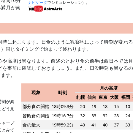
時間10分
ナビゲータ
でシミュレーション）。
い満月が南
同時に起こります。日食のように観察地によって時刻が変わる
も）同じタイミングで始まって終わります。
位や高度は異なります。前述のとおり食の前半は西日本では月
どを事前に確認しておきましょう。また、日没時刻も異なるの
ります。
月の高度
現象
時刻
札幌
仙台
東京
大阪
福岡
時刻が異
部分食の開始
18時09.3分
20
19
18
15
10
をどう見
皆既食の開始
19時16.7分
32
33
32
28
24
シャープ
食の最大
19時59.2分
40
41
40
37
33
安とみて