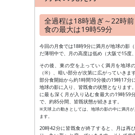
全過程は18時過ぎ～22時
食の最大は19時59分
今回の月食では18時9分に満月が地球の影
だ薄明中で、月の高度は低め（大阪で15度
その後、東の空を上っていく満月を地球
（※）、暗い部分が次第に広がっていきま
部分食開始から約1時間10分後の19時17分
地球の影に入り、皆既食の状態となります
に最も深く月が入り込む食最大の19時59
で、約85分間、皆既状態が続きます。
※天球上の動きとしては、地球の影の中に満月が
ます。
20時42分に皆既食が終了すると、月は再