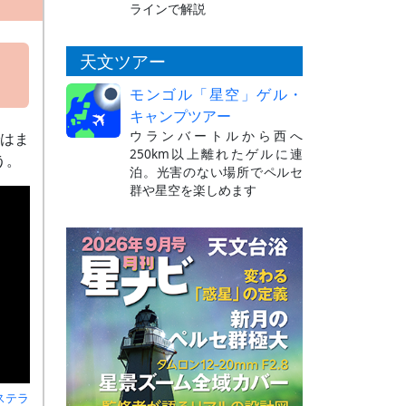
ラインで解説
天文ツアー
モンゴル「星空」ゲル・
キャンプツアー
ウランバートルから西へ
ではま
250km以上離れたゲルに連
う。
泊。光害のない場所でペルセ
群や星空を楽しめます
ステラ