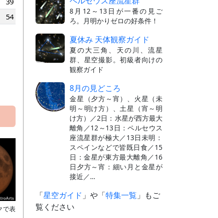
ペルセウス座流星群
39
8月12～13日が一番の見ご
54
ろ。月明かりゼロの好条件！
夏休み 天体観察ガイド
夏の大三角、天の川、流星
群、星空撮影。初級者向けの
観察ガイド
8月の見どころ
金星（夕方～宵）、火星（未
明～明け方）、土星（宵～明
け方）／2日：水星が西方最大
離角／12～13日：ペルセウス
座流星群が極大／13日未明：
スペインなどで皆既日食／15
日：金星が東方最大離角／16
日夕方～宵：細い月と金星が
接近／…
「
星空ガイド
」や「
特集一覧
」もご
覧ください
クで表