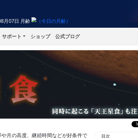
08月07日
月齢
サポート
ショップ
公式ブログ
帯や月の高度、継続時間などが好条件で
目次