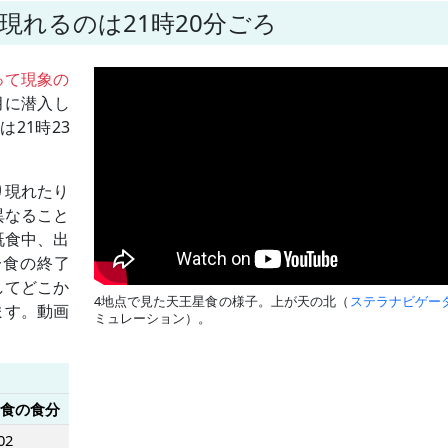
現れるのは21時20分ごろ
って現象の
月に潜入し
21時23
り現れたり
異なること
既食中、出
分食の終了
してどこか
4地点で見た天王星食の様子。上が天の北（
ステラナビゲー
ます。動画
ミュレーション）。
。
食の食分
02