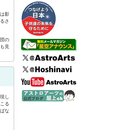
は影
るさ
団の
も見
現し
こる
ればな