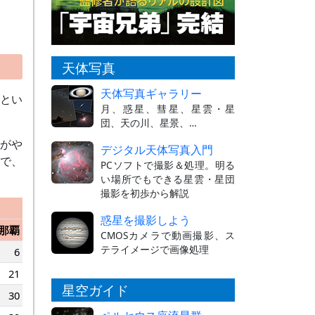
天体写真
天体写真ギャラリー
とい
月、惑星、彗星、星雲・星
団、天の川、星景、…
がや
デジタル天体写真入門
で、
PCソフトで撮影＆処理。明る
い場所でもできる星雲・星団
撮影を初歩から解説
惑星を撮影しよう
那覇
CMOSカメラで動画撮影、ス
テライメージで画像処理
6
21
星空ガイド
30