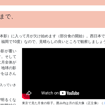
前まで、
（本影）に入って月が欠け始めます（部分食の開始）。西日本
、福岡で10度）なので、見晴らしの良いところで観察しましょ
の影が覆い
す。そして
に月全体が
。地球の影
分をはさん
入っていき
び明るくな
東京で見た月食の様子。囲み内は月の拡大像（正立像）（