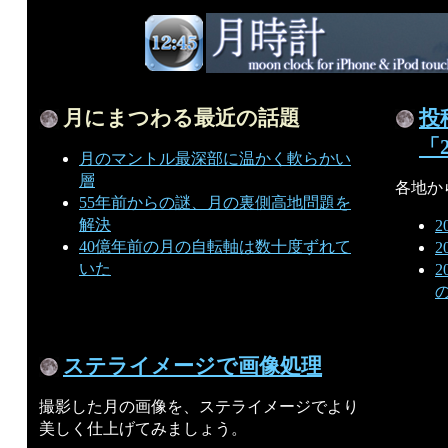
月にまつわる最近の話題
投
「
月のマントル最深部に温かく軟らかい
層
各地か
55年前からの謎、月の裏側高地問題を
解決
2
40億年前の月の自転軸は数十度ずれて
2
いた
2
ステライメージで画像処理
撮影した月の画像を、ステライメージでより
美しく仕上げてみましょう。