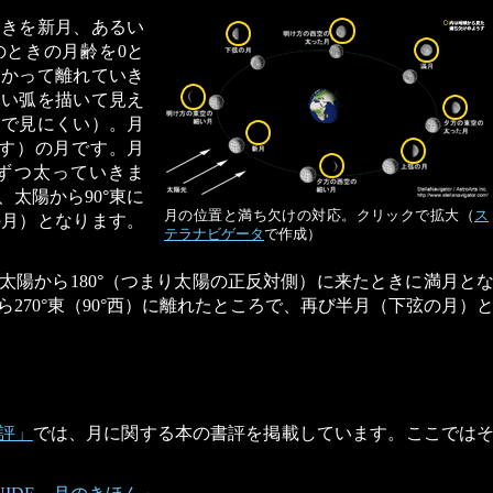
ときを新月、あるい
のときの月齢を0と
向かって離れていき
細い弧を描いて見え
後で見にくい）。月
ます）の月です。月
ずつ太っていきま
太陽から90°東に
月の位置と満ち欠けの対応。クリックで拡大（
ス
の月）となります。
テラナビゲータ
で作成）
太陽から180°（つまり太陽の正反対側）に来たときに満月と
270°東（90°西）に離れたところで、再び半月（下弦の月）
評」
では、月に関する本の書評を掲載しています。ここでは