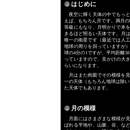
はじめに
夜空に輝く天体の中でもっ
えば、もちろん月です。満月の時
等級にもなり、月明かりで本
きるほど明るい天体です。月
唯一の衛星です（最近では人
地球の周りを回っていますが
球の4分の1ですが、平均距離3
っていますので、見かけの大
らいになります。
月はまた肉眼でその模様を
一の天体（もちろん地球は除い
た天体でもあります。
月の模様
月面にはさまざまな模様が
ばれる平地や、山脈、谷、な