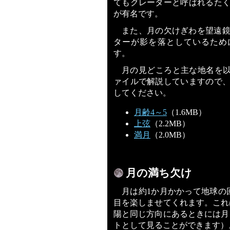
てもクレーターと呼ばれるた
が有名です。
また、月の欠けぎわを望遠
ターが影を落としているため
す。
月の見どころと主な地名を以
ァイルで解説していますので
してください。
月齢4～5
（1.6MB）
上弦
（2.2MB）
満月
（2.0MB）
月の満ち欠け
月は約1か月かかって地球の
目を楽しませてくれます。これ
陽と同じ方向にあるときには月
トとして見ることができます）