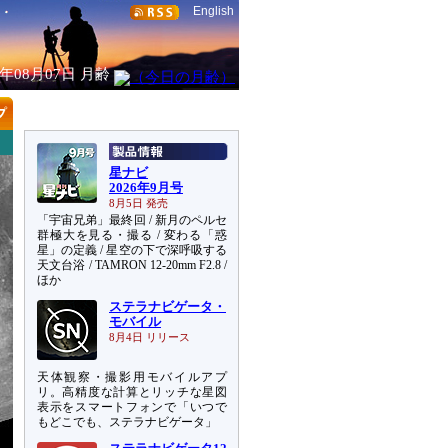
English
6年08月07日
月齢
星ナビ
2026年9月号
8月5日 発売
「宇宙兄弟」最終回 / 新月のペルセ
群極大を見る・撮る / 変わる「惑
星」の定義 / 星空の下で深呼吸する
天文台浴 / TAMRON 12-20mm F2.8 /
ほか
ステラナビゲータ・
モバイル
8月4日 リリース
天体観察・撮影用モバイルアプ
リ。高精度な計算とリッチな星図
表示をスマートフォンで「いつで
もどこでも、ステラナビゲータ」