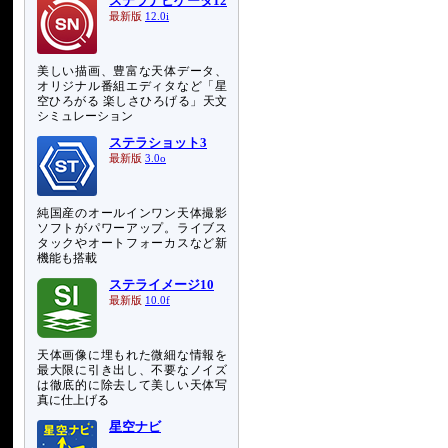
ステラナビゲータ12
最新版
12.0i
美しい描画、豊富な天体データ、
オリジナル番組エディタなど「星
空ひろがる 楽しさひろげる」天文
シミュレーション
ステラショット3
最新版
3.0o
純国産のオールインワン天体撮影
ソフトがパワーアップ。ライブス
タックやオートフォーカスなど新
機能も搭載
き
ステライメージ10
最新版
10.0f
天体画像に埋もれた微細な情報を
最大限に引き出し、不要なノイズ
は徹底的に除去して美しい天体写
真に仕上げる
星空ナビ