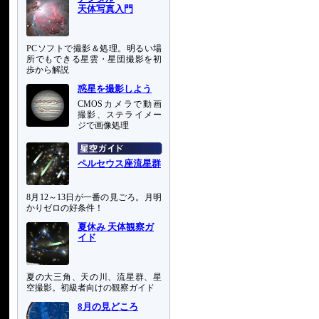
天体写真入門
PCソフトで撮影＆処理。明るい場
所でもできる星雲・星団撮影を初
歩から解説
惑星を撮影しよう
CMOSカメラで動画
撮影、ステライメー
ジで画像処理
ペルセウス座流星群
な
と
8月12～13日が一番の見ごろ。月明
かりゼロの好条件！
夏休み 天体観察ガ
イド
夏の大三角、天の川、流星群、星
そ
空撮影。初級者向けの観察ガイド
8月の見どころ