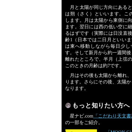
月と太陽が同じ方向にある
は朔（さく）といいます。こ
します。月は太陽から東側に
ます。翌日には西の低い空に
るはずです（実際には日没直
齢1（日本では二日月といい
は東へ移動しながら毎日少し
す。そして新月から約一週間後、
離れたところで、半月（上弦
このときの月齢は約7です。
月はその後も太陽から離れ、
ります。さらにその後、太陽から
なります。
もっと知りたい方へ
星ナビ.com
「こだわり天文書
の一部をご紹介。