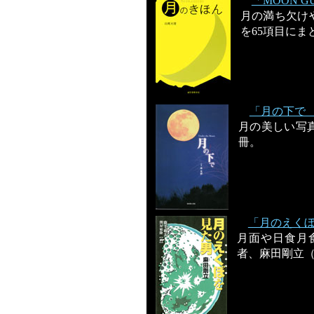
「MOON 
月の満ち欠け
を65項目にま
「月の下で Un
月の美しい写
冊。
「月のえく
月面や日食月
者、麻田剛立