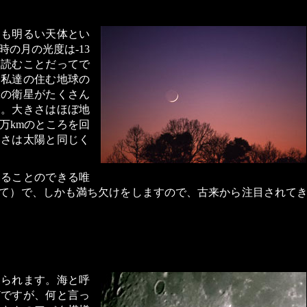
とも明るい天体とい
の月の光度は-13
を読むことだってで
は私達の住む地球の
工の衛星がたくさん
）。大きさはほぼ地
8万kmのところを回
きさは太陽と同じく
見ることのできる唯
て）で、しかも満ち欠けをしますので、古来から注目されて
見られます。海と呼
どですが、何と言っ