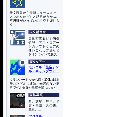
天文現象から最新ニュースまで、
スマホをかざすと話題がうかぶ。
不思議がいっぱいの星空を楽しも
う
天体写真撮影や画像
処理、アストロアー
ツのソフトウェアの
使いこなし方法など
をオンラインで解説
モンゴル「星空」ゲ
ル・キャンプツアー
ウランバートルから西へ250km以上
離れたゲルに連泊。光害のない場
所でペルセ群や星空を楽しめます
の
月、惑星、彗星、星
太
雲・星団、天の川、
ッ
星景、…
デジタル