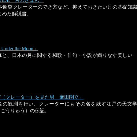
GUIDE 月のきほん」
や衝突クレーターのでき方など、抑えておきたい月の基礎知
とめた解説書。
der the Moon」
真と、日本の月に関する和歌・俳句・小説が織りなす美しい
ぼ（クレーター）を見た男 麻田剛立」
食の観測を行い、クレーターにもその名を残す江戸の天文
（ごうりゅう）の伝記。