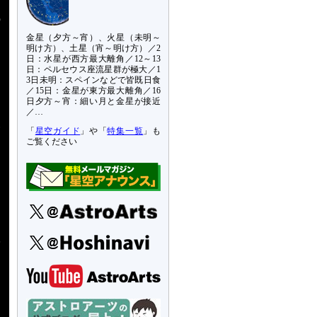
識
金星（夕方～宵）、火星（未明～
明け方）、土星（宵～明け方）／2
日：水星が西方最大離角／12～13
日：ペルセウス座流星群が極大／1
3日未明：スペインなどで皆既日食
／15日：金星が東方最大離角／16
日夕方～宵：細い月と金星が接近
／…
一
「
星空ガイド
」や「
特集一覧
」も
ご覧ください
学