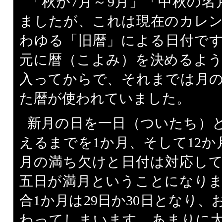
「秋が7月～9月」「中秋の名
ましたが、これは現在のカレ
わゆる「旧暦」による日付で
元に暦（こよみ）を決めるよ
入ってからで、それまでは月
た暦が使われていました。
新月の日を一日（ついたち）
えるまでを1か月、そして12か
月の満ち欠けと日付は対応し
五日が満月ということになり
合1か月は29日か30日となり、
わってしまいます。あまりに