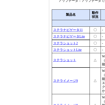
アップデータ：アップデータで
動作
製品名
状況
ステラナビゲータ11
〇
-
ステラナビゲータLite
〇
-
ステラショット2
〇
-
ステラショットLite
〇
-
W
ステラショット
△
W
ステライメージ9
△
ク
W