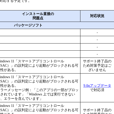
対応する予定です。
インストール直後の
対応状況
問題点
パッケージソフト
-
-
-
-
indows 11「スマートアプリコントロール
サポート終了品の
（SAC）」の誤判定により起動がブロックされる可
ため対策予定はご
能性がある。
ざいません
indows 11「スマートアプリコントロール
（SAC）」の誤判定により起動がブロックされる可
能性がある。
9.0qアップデータ
エラーメッセージ例：「このアプリの一部がブロッ
で対応済
されています」「Windows 上では実行できない
か、エラーを含んでいます」
indows 11「スマートアプリコントロール
（SAC）」の誤判定により起動がブロックされる可
サポート終了品の