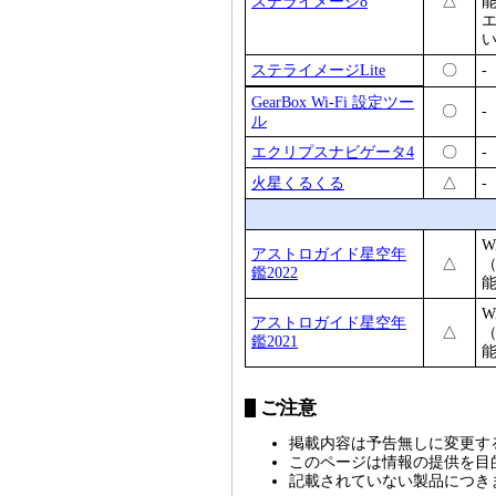
ステライメージ8
△
エ
ステライメージLite
〇
-
GearBox Wi-Fi 設定ツー
〇
-
ル
エクリプスナビゲータ4
〇
-
火星くるくる
△
-
W
アストロガイド星空年
△
鑑2022
W
アストロガイド星空年
△
鑑2021
ご注意
掲載内容は予告無しに変更す
このページは情報の提供を目
記載されていない製品につき