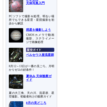
天体写真入門
PCソフトで撮影＆処理。明るい場
所でもできる星雲・星団撮影を初
歩から解説
惑星を撮影しよう
CMOSカメラで動画
撮影、ステライメー
ジで画像処理
ペルセウス座流星群
8月12～13日が一番の見ごろ。月明
かりゼロの好条件！
夏休み 天体観察ガ
イド
夏の大三角、天の川、流星群、星
空撮影。初級者向けの観察ガイド
8月の見どころ