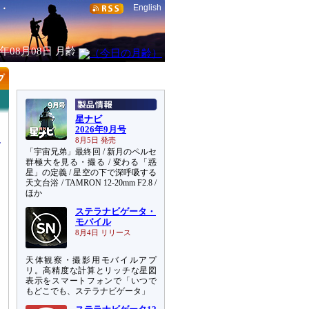
English
6年08月08日
月齢
星ナビ
2026年9月号
8月5日 発売
「宇宙兄弟」最終回 / 新月のペルセ
群極大を見る・撮る / 変わる「惑
星」の定義 / 星空の下で深呼吸する
天文台浴 / TAMRON 12-20mm F2.8 /
ほか
ステラナビゲータ・
モバイル
8月4日 リリース
天体観察・撮影用モバイルアプ
リ。高精度な計算とリッチな星図
表示をスマートフォンで「いつで
もどこでも、ステラナビゲータ」