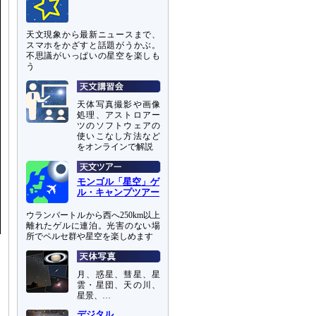
天文現象から最新ニュースまで、
スマホをかざすと話題がうかぶ。
不思議がいっぱいの星空を楽しも
う
天体写真撮影や画像
処理、アストロアー
ツのソフトウェアの
使いこなし方法など
をオンラインで解説
モンゴル「星空」ゲ
ル・キャンプツアー
ウランバートルから西へ250km以上
離れたゲルに連泊。光害のない場
所でペルセ群や星空を楽しめます
月、惑星、彗星、星
雲・星団、天の川、
星景、…
デジタル