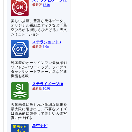
ステラナビゲータ12
最新版
12.0i
美しい描画、豊富な天体データ、
オリジナル番組エディタなど「星
空ひろがる 楽しさひろげる」天文
シミュレーション
ステラショット3
最新版
3.0o
純国産のオールインワン天体撮影
ソフトがパワーアップ。ライブス
タックやオートフォーカスなど新
機能も搭載
ステライメージ10
最新版
10.0f
天体画像に埋もれた微細な情報を
最大限に引き出し、不要なノイズ
は徹底的に除去して美しい天体写
真に仕上げる
星空ナビ