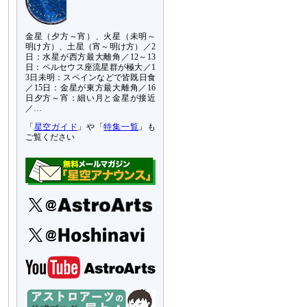
金星（夕方～宵）、火星（未明～
明け方）、土星（宵～明け方）／2
日：水星が西方最大離角／12～13
日：ペルセウス座流星群が極大／1
3日未明：スペインなどで皆既日食
／15日：金星が東方最大離角／16
日夕方～宵：細い月と金星が接近
／…
「
星空ガイド
」や「
特集一覧
」も
ご覧ください