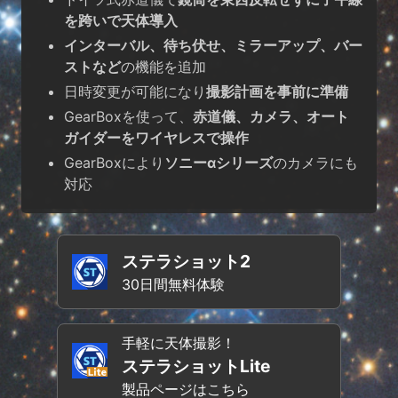
を跨いで天体導入
インターバル、待ち伏せ、ミラーアップ、バー
ストなど
の機能を追加
日時変更が可能になり
撮影計画を事前に準備
GearBoxを使って、
赤道儀、カメラ、オート
ガイダーをワイヤレスで操作
GearBoxにより
ソニーαシリーズ
のカメラにも
対応
ステラショット2
30日間無料体験
手軽に天体撮影！
ステラショットLite
製品ページはこちら