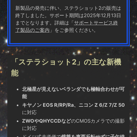
新製品の発売に伴い、ステラショット2の販売は
終了しました。サポート期間は2025年12月13日
までとなります。詳細は「
サポートサービス終
了製品のご案内
」をご参照ください。
「ステラショット2」の主な新機
能
北極星が見えないベランダでも極軸合わせが可
能
キヤノン EOS R/RP/Ra、ニコン Z 6/Z 7/Z 50
に対応
ZWOやQHYCCDなど
のCMOSカメラでの撮影
に対応
ドイツ式赤道儀で
鏡筒を東西反転せずに子午線